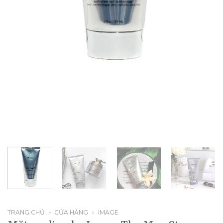
TRANG CHỦ
»
CỬA HÀNG
»
IMAGE