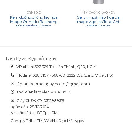
ORMEDIC
KEM CHỐNG LÃO HÓA
Kem dưỡng chống lão hóa
Serum ngăn lão hóa da
Image Ormedic Balancing
Image Ageless Total Anti
Bio Peptide Creme
Aging Serum
Liên hệ với Đẹp mỗi ngày
VP chính: 327-329 Tô Hiến Thành, Q.10, HCM.
Hotline: 028.7107.7668-091 2222 592 (Zalo, Viber, Fb)
Email:
depmoingay.hotro@gmail.com
Thời gian làm việc 8:30-19:00
Giấy CNĐKKD: 0312989519
ngày cấp: 28/10/2014
Nơi cấp: Sở KHĐT Tp.HCM
Công ty TNHH TM DV XNK Đẹp Mỗi Ngày