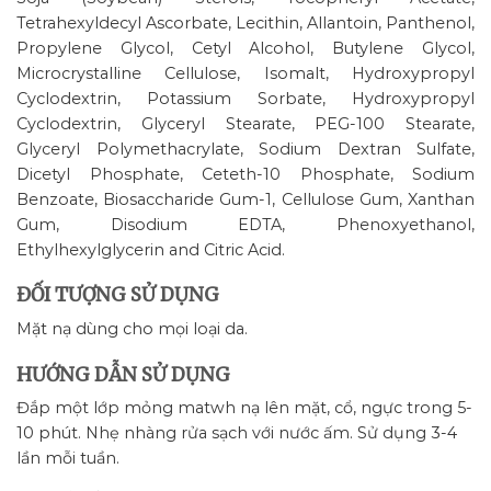
Tetrahexyldecyl Ascorbate, Lecithin, Allantoin, Panthenol,
Propylene Glycol, Cetyl Alcohol, Butylene Glycol,
Microcrystalline Cellulose, Isomalt, Hydroxypropyl
Cyclodextrin, Potassium Sorbate, Hydroxypropyl
Cyclodextrin, Glyceryl Stearate, PEG-100 Stearate,
Glyceryl Polymethacrylate, Sodium Dextran Sulfate,
Dicetyl Phosphate, Ceteth-10 Phosphate, Sodium
Benzoate, Biosaccharide Gum-1, Cellulose Gum, Xanthan
Gum, Disodium EDTA, Phenoxyethanol,
Ethylhexylglycerin and Citric Acid.
ĐỐI TƯỢNG SỬ DỤNG
Mặt nạ dùng cho mọi loại da.
HƯỚNG DẪN SỬ DỤNG
Đắp một lớp mỏng matwh nạ lên mặt, cổ, ngực trong 5-
10 phút. Nhẹ nhàng rửa sạch với nước ấm. Sử dụng 3-4
lần mỗi tuần.