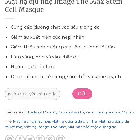
Mặt nạ dịu nhẹ Image The Max Stem
Cell Masque
Cung cấp dưỡng chất vào sâu trong da
Giảm sự xuất hiện của nếp nhăn
Giảm thiểu ảnh hưởng của tổn thương tế bào
Làm sáng, mịn và săn chắc da
Ngăn ngừa lão hóa
Đem lại làn da trẻ trung, săn chắc và khỏe mạnh
Danh mục:
The Max
,
Da khô
,
Da sau điều trị
,
Kem chống lão hóa
,
Mặt nạ
Thẻ:
Mặt nạ ch da lão hóa
,
Mặt nạ dưỡng da dịu nhẹ
,
Mặt nạ dưỡng da
mượt mà
,
Mặt nạ Image The Max
,
Mặt nạ thảo mộc dưỡng da