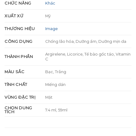
CHỨC NĂNG
Khác
XUẤT XỨ
Mỹ
THƯƠNG HIỆU
Image
CÔNG DỤNG
Chống lão hóa, Dưỡng ẩm, Dưỡng mịn da
Argirelene, Licorice, Tế bào gốc táo, Vitamin
THÀNH PHẦN
C
MÀU SẮC
Bạc, Trắng
TÍNH CHẤT
Miếng dán
VÙNG ĐẶC TRỊ
Mặt
CHỌN DUNG
7.4 ml, 59ml
TÍCH