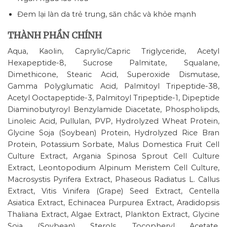
Đem lại làn da trẻ trung, săn chắc và khỏe mạnh
THÀNH PHẦN CHÍNH
Aqua, Kaolin, Caprylic/Capric Triglyceride, Acetyl
Hexapeptide-8, Sucrose Palmitate, Squalane,
Dimethicone, Stearic Acid, Superoxide Dismutase,
Gamma Polyglumatic Acid, Palmitoyl Tripeptide-38,
Acetyl Ooctapeptide-3, Palmitoyl Tripeptide-1, Dipeptide
Diaminobutyroyl Benzylamide Diacetate, Phospholipds,
Linoleic Acid, Pullulan, PVP, Hydrolyzed Wheat Protein,
Glycine Soja (Soybean) Protein, Hydrolyzed Rice Bran
Protein, Potassium Sorbate, Malus Domestica Fruit Cell
Culture Extract, Argania Spinosa Sprout Cell Culture
Extract, Leontopodium Alpinum Meristem Cell Culture,
Macrosystis Pyrifera Extract, Phaseous Radiatus L. Callus
Extract, Vitis Vinifera (Grape) Seed Extract, Centella
Asiatica Extract, Echinacea Purpurea Extract, Aradidopsis
Thaliana Extract, Algae Extract, Plankton Extract, Glycine
Soja (Soybean) Sterols, Tocopheryl Acetate,