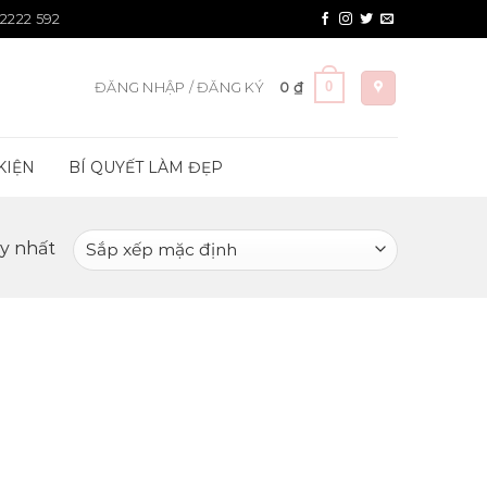
 2222 592
0
ĐĂNG NHẬP / ĐĂNG KÝ
0
₫
KIỆN
BÍ QUYẾT LÀM ĐẸP
uy nhất