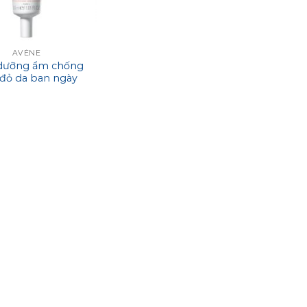
AVÈNE
dưỡng ẩm chống
đỏ da ban ngày
Antirougeurs Fort
Relief