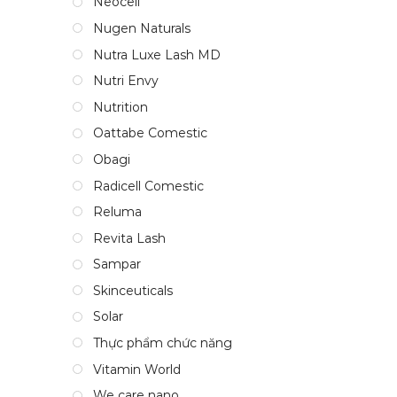
Neocell
Nugen Naturals
Nutra Luxe Lash MD
Nutri Envy
Nutrition
Oattabe Comestic
Obagi
Radicell Comestic
Reluma
Revita Lash
Sampar
Skinceuticals
Solar
Thực phẩm chức năng
Vitamin World
We care nano