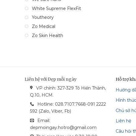
White Supreme FlexFit
Youtheory
Zo Medical
Zo Skin Health
Liên hệ với Đẹp mỗi ngày
Hỗ trợ k
VP chính: 327-329 Tô Hiến Thành,
Hướng d
bonga_bank
vietcom_bank
vcash_bank
mastercard
Q.10, HCM.
Hình thứ
techcombank
visa
Hotline: 028.7107.7668-091 2222
Chủ sở h
592 (Zalo, Viber, Fb)
Email:
Liên hệ
depmoingay.hotro@gmail.com
Câu hỏi 