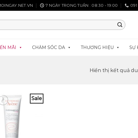
OINGAY.NET.VN
7 NGÀY TRONG TUẦN : 08:30 - 19:00
091
ẾN MÃI
CHĂM SÓC DA
THƯƠNG HIỆU
SỰ 
Hiển thị kết quả d
Sale