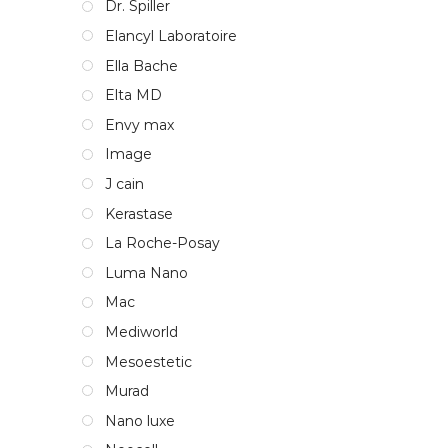
Dr. Spiller
Elancyl Laboratoire
Ella Bache
Elta MD
Envy max
Image
J cain
Kerastase
La Roche-Posay
Luma Nano
Mac
Mediworld
Mesoestetic
Murad
Nano luxe