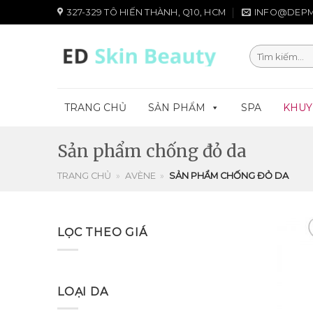
Chuyển
327-329 TÔ HIẾN THÀNH, Q10, HCM
INFO@DEPM
đến
nội
Tìm
dung
kiếm:
TRANG CHỦ
SẢN PHẨM
SPA
KHUY
Sản phẩm chống đỏ da
TRANG CHỦ
»
AVÈNE
»
SẢN PHẨM CHỐNG ĐỎ DA
LỌC THEO GIÁ
LOẠI DA