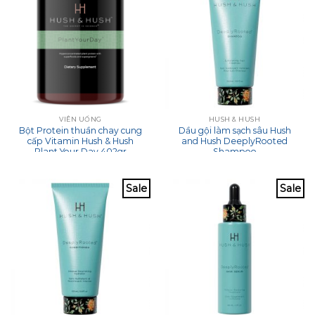
VIÊN UỐNG
HUSH & HUSH
Bột Protein thuần chay cung
Dầu gội làm sạch sâu Hush
cấp Vitamin Hush & Hush
and Hush DeeplyRooted
Plant Your Day 402gr
Shampoo
Sale
Sale