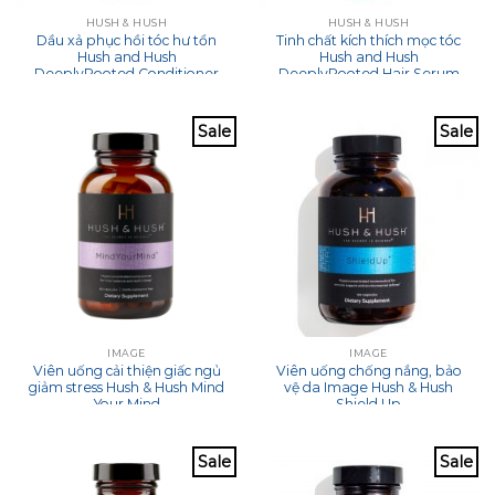
HUSH & HUSH
HUSH & HUSH
Dầu xả phục hồi tóc hư tổn
Tinh chất kích thích mọc tóc
Hush and Hush
Hush and Hush
DeeplyRooted Conditioner
DeeplyRooted Hair Serum
Sale
Sale
IMAGE
IMAGE
Viên uống cải thiện giấc ngủ
Viên uống chống nắng, bảo
giảm stress Hush & Hush Mind
vệ da Image Hush & Hush
Your Mind
Shield Up
Sale
Sale