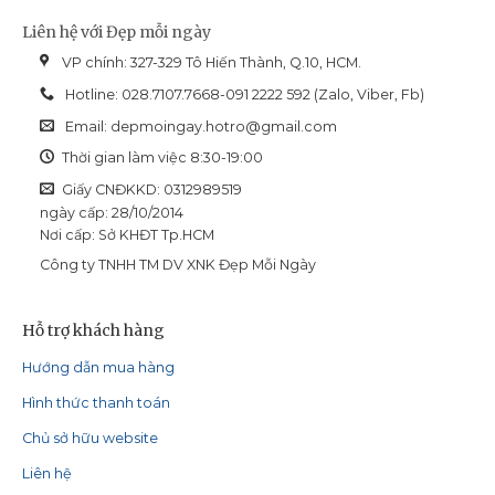
Liên hệ với Đẹp mỗi ngày
VP chính: 327-329 Tô Hiến Thành, Q.10, HCM.
Hotline: 028.7107.7668-091 2222 592 (Zalo, Viber, Fb)
Email:
depmoingay.hotro@gmail.com
Thời gian làm việc 8:30-19:00
Giấy CNĐKKD: 0312989519
ngày cấp: 28/10/2014
Nơi cấp: Sở KHĐT Tp.HCM
Công ty TNHH TM DV XNK Đẹp Mỗi Ngày
Hỗ trợ khách hàng
Hướng dẫn mua hàng
Hình thức thanh toán
Chủ sở hữu website
Liên hệ