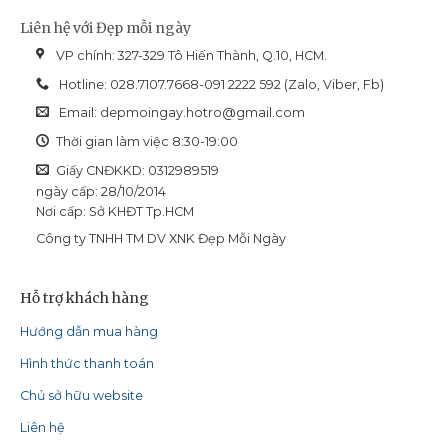
Liên hệ với Đẹp mỗi ngày
VP chính: 327-329 Tô Hiến Thành, Q.10, HCM.
Hotline: 028.7107.7668-091 2222 592 (Zalo, Viber, Fb)
Email:
depmoingay.hotro@gmail.com
Thời gian làm việc 8:30-19:00
Giấy CNĐKKD: 0312989519
ngày cấp: 28/10/2014
Nơi cấp: Sở KHĐT Tp.HCM
Công ty TNHH TM DV XNK Đẹp Mỗi Ngày
Hỗ trợ khách hàng
Hướng dẫn mua hàng
Hình thức thanh toán
Chủ sở hữu website
Liên hệ