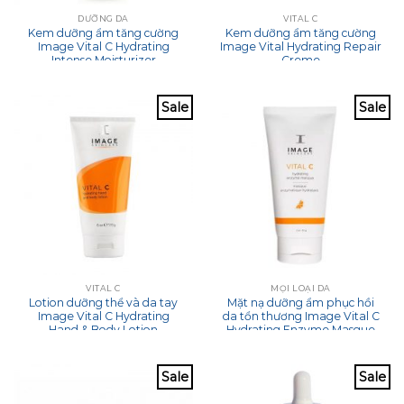
DƯỠNG DA
VITAL C
Kem dưỡng ẩm tăng cường
Kem dưỡng ẩm tăng cường
Image Vital C Hydrating
Image Vital Hydrating Repair
Intense Moisturizer
Creme
Sale
Sale
VITAL C
MỌI LOẠI DA
Lotion dưỡng thể và da tay
Mặt nạ dưỡng ẩm phục hồi
Image Vital C Hydrating
da tổn thương Image Vital C
Hand & Body Lotion
Hydrating Enzyme Masque
Sale
Sale