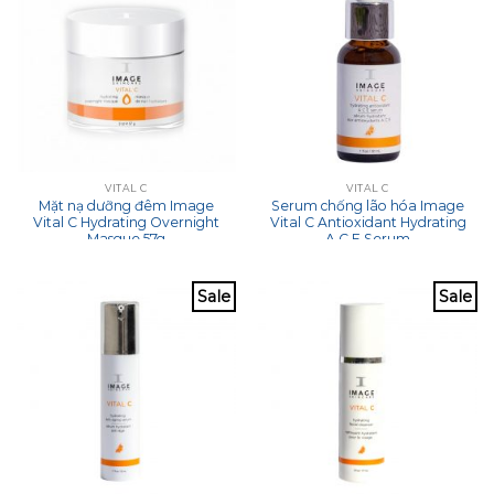
VITAL C
VITAL C
Mặt nạ dưỡng đêm Image
Serum chống lão hóa Image
Vital C Hydrating Overnight
Vital C Antioxidant Hydrating
Masque 57g
A C E Serum
Sale
Sale