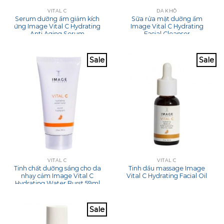
VITAL C
DA KHÔ
Serum dưỡng ẩm giảm kích
Sữa rửa mặt dưỡng ẩm
ứng Image Vital C Hydrating
Image Vital C Hydrating
Anti Aging Serum
Facial Cleanser
Sale
Sale
VITAL C
VITAL C
Tinh chất dưỡng sáng cho da
Tinh dầu massage Image
nhạy cảm Image Vital C
Vital C Hydrating Facial Oil
Hydrating Water Burst 59ml
Sale