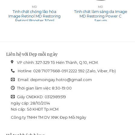
MD
MD
Tinh chất chống lão hóa
Tinh chất làm sáng da Image
Image Retinol MD Restoring
MD Restoring Power C
Retinol Booster 30ml
Serum
Liên hệ với Đẹp mỗi ngày
VP chính: 327-329 Tô Hiến Thành, Q.10, HCM.
Hotline: 028.7107.7668-091 2222 592 (Zalo, Viber, Fb)
Email:
depmoingay.hotro@gmail.com
Thời gian làm việc 8:30-19:00
Giấy CNĐKKD: 0312989519
ngày cấp: 28/10/2014
Nơi cấp: Sở KHĐT Tp.HCM
Công ty TNHH TM DV XNK Đẹp Mỗi Ngày