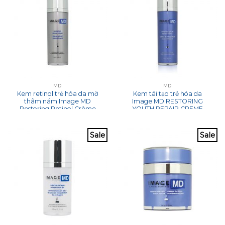
MD
MD
Kem retinol trẻ hóa da mờ
Kem tái tạo trẻ hóa da
thâm nám Image MD
Image MD RESTORING
Restoring Retinol Crème
YOUTH REPAIR CREME
With Adt Technology TM
30ml
Sale
Sale