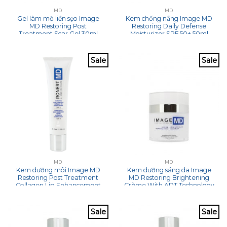
MD
MD
Gel làm mờ liền sẹo Image
Kem chống nắng Image MD
MD Restoring Post
Restoring Daily Defense
Treatment Scar Gel 30ml
Moisturizer SPF 50+ 50ml
Sale
Sale
MD
MD
Kem dưỡng môi Image MD
Kem dưỡng sáng da Image
Restoring Post Treatment
MD Restoring Brightening
Collagen Lip Enhancement
Crème With ADT Technology
SPF 15 15ml
TM 50ml
Sale
Sale