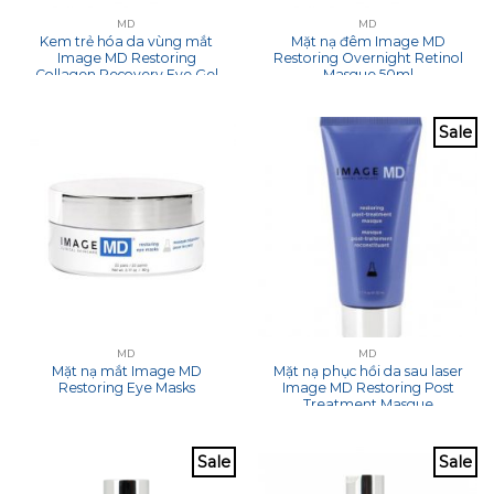
MD
MD
Kem trẻ hóa da vùng mắt
Mặt nạ đêm Image MD
Image MD Restoring
Restoring Overnight Retinol
Collagen Recovery Eye Gel
Masque 50ml
With ADT Technology 15ml
Sale
MD
MD
Mặt nạ mắt Image MD
Mặt nạ phục hồi da sau laser
Restoring Eye Masks
Image MD Restoring Post
Treatment Masque
Sale
Sale