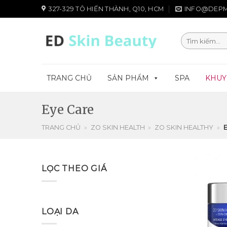
Chuyển
327-329 TÔ HIẾN THÀNH, Q10, HCM
INFO@DEPM
đến
nội
Tìm
dung
kiếm:
TRANG CHỦ
SẢN PHẨM
SPA
KHUY
Eye Care
TRANG CHỦ
»
ZO SKIN HEALTH
»
ZO SKIN HEALTHY
»
LỌC THEO GIÁ
LOẠI DA