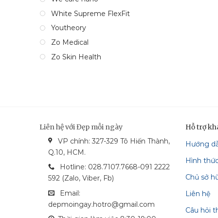
White Supreme FlexFit
Youtheory
Zo Medical
Zo Skin Health
Liên hệ với Đẹp mỗi ngày
Hỗ trợ k
VP chính: 327-329 Tô Hiến Thành,
Hướng d
bonga_bank
vietcom_bank
vcash_bank
mastercard
Q.10, HCM.
Hình thứ
techcombank
visa
Hotline: 028.7107.7668-091 2222
Chủ sở h
592 (Zalo, Viber, Fb)
Email:
Liên hệ
depmoingay.hotro@gmail.com
Câu hỏi 