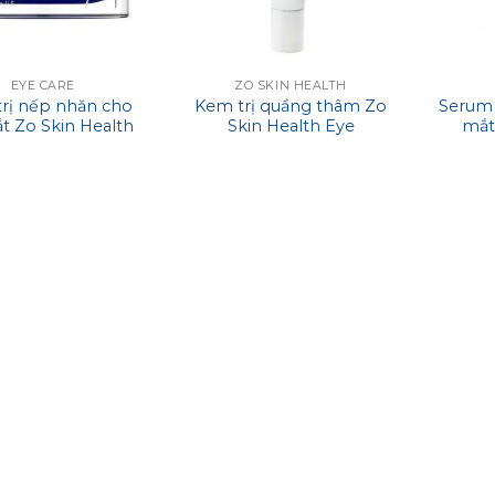
EYE CARE
ZO SKIN HEALTH
rị nếp nhăn cho
Kem trị quầng thâm Zo
Serum 
t Zo Skin Health
Skin Health Eye
mắt
ense Eye Repair
Brightening Creme 15g
Gro
Creme