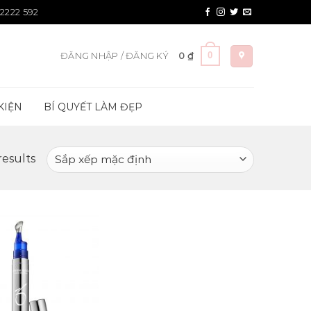
 2222 592
0
ĐĂNG NHẬP / ĐĂNG KÝ
0
₫
KIỆN
BÍ QUYẾT LÀM ĐẸP
results