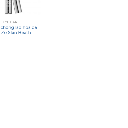
EYE CARE
chống lão hóa da
 Zo Skin Heath
wth Factor Eye
Serum