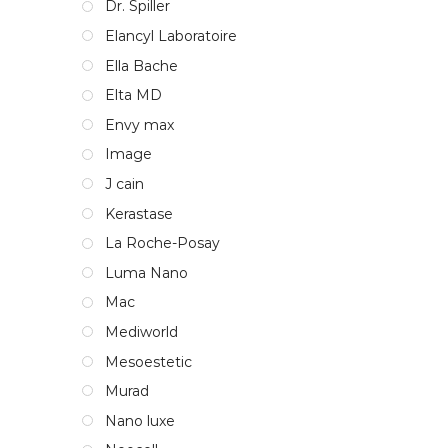
Dr. Spiller
Elancyl Laboratoire
Ella Bache
Elta MD
Envy max
Image
J cain
Kerastase
La Roche-Posay
Luma Nano
Mac
Mediworld
Mesoestetic
Murad
Nano luxe