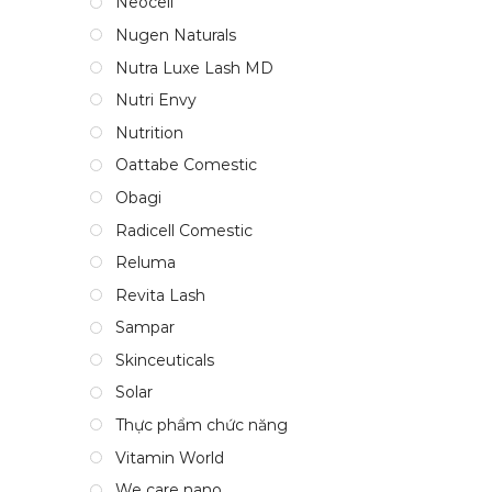
Neocell
Nugen Naturals
Nutra Luxe Lash MD
Nutri Envy
Nutrition
Oattabe Comestic
Obagi
Radicell Comestic
Reluma
Revita Lash
Sampar
Skinceuticals
Solar
Thực phẩm chức năng
Vitamin World
We care nano