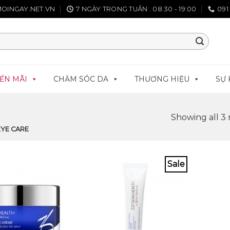
OINGAY.NET.VN
7 NGÀY TRONG TUẦN : 08:30 - 19:00
091
ẾN MÃI
CHĂM SÓC DA
THƯƠNG HIỆU
SỰ 
Showing all 3 
EYE CARE
Sale