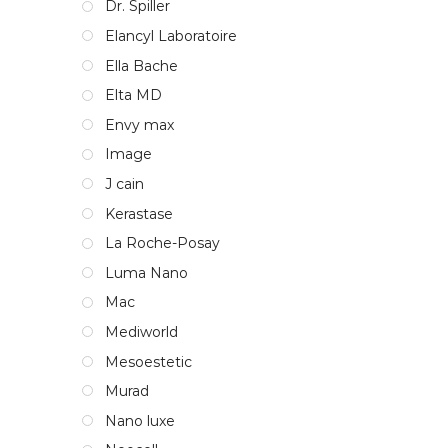
Dr. Spiller
Elancyl Laboratoire
Ella Bache
Elta MD
Envy max
Image
J cain
Kerastase
La Roche-Posay
Luma Nano
Mac
Mediworld
Mesoestetic
Murad
Nano luxe