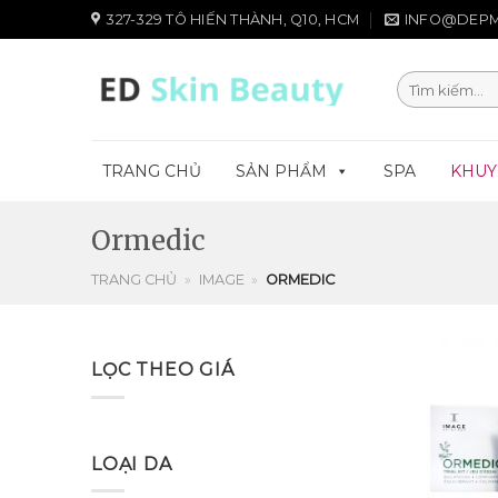
Chuyển
327-329 TÔ HIẾN THÀNH, Q10, HCM
INFO@DEPM
đến
nội
Tìm
dung
kiếm:
TRANG CHỦ
SẢN PHẨM
SPA
KHUY
Ormedic
TRANG CHỦ
»
IMAGE
»
ORMEDIC
LỌC THEO GIÁ
LOẠI DA