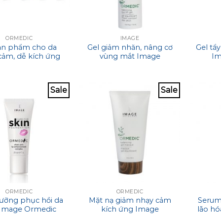
ORMEDIC
IMAGE
ản phẩm cho da
Gel giảm nhăn, nâng cơ
Gel tẩy
cảm, dễ kích ứng
vùng mắt Image
Im
 Ormedic Travel
Ormedic Balancing Eye
Balan
Kit
Lift Gel
Sale
Sale
ORMEDIC
ORMEDIC
ưỡng phục hồi da
Mặt nạ giảm nhạy cảm
Serum
Image Ormedic
kích ứng Image
lão h
Pink Lip Enhance
Ormedic Balancing Gel
Balan