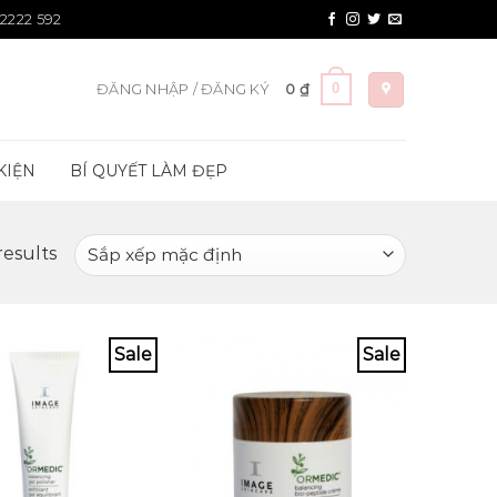
 2222 592
0
ĐĂNG NHẬP / ĐĂNG KÝ
0
₫
KIỆN
BÍ QUYẾT LÀM ĐẸP
results
Sale
Sale