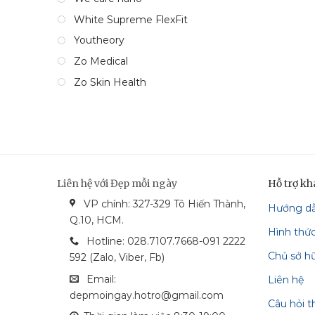
White Supreme FlexFit
Youtheory
Zo Medical
Zo Skin Health
Liên hệ với Đẹp mỗi ngày
Hỗ trợ k
VP chính: 327-329 Tô Hiến Thành,
Hướng d
bonga_bank
vietcom_bank
vcash_bank
mastercard
Q.10, HCM.
Hình thứ
techcombank
visa
Hotline: 028.7107.7668-091 2222
Chủ sở h
592 (Zalo, Viber, Fb)
Email:
Liên hệ
depmoingay.hotro@gmail.com
Câu hỏi 