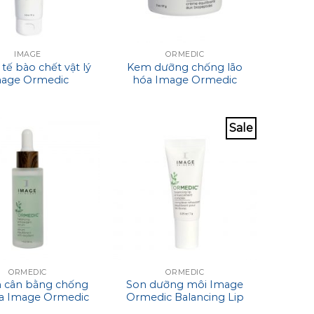
IMAGE
ORMEDIC
 tế bào chết vật lý
Kem dưỡng chống lão
age Ormedic
hóa Image Ormedic
cing Gel Polisher
Balancing Bio Peptide
Creme
Sale
ORMEDIC
ORMEDIC
 cân bằng chống
Son dưỡng môi Image
óa Image Ormedic
Ormedic Balancing Lip
cing Antioxidant
Enhancement Complex