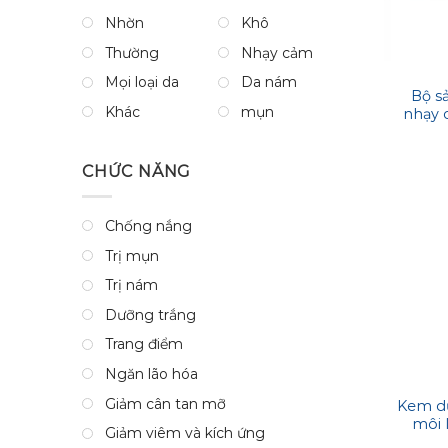
Nhờn
Khô
Thường
Nhạy cảm
Mọi loại da
Da nám
Bộ s
Khác
mụn
nhạy 
Image
CHỨC NĂNG
Chống nắng
Trị mụn
Trị nám
Dưỡng trắng
Trang điểm
Ngăn lão hóa
Giảm cân tan mỡ
Kem d
môi 
Giảm viêm và kích ứng
Sheer 