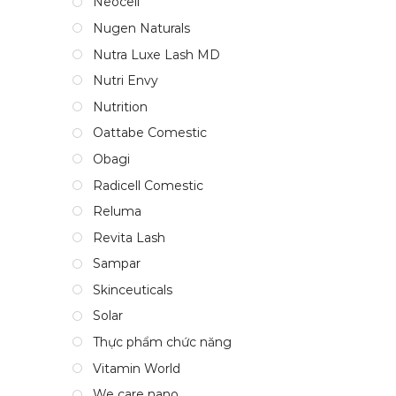
Neocell
Nugen Naturals
Nutra Luxe Lash MD
Nutri Envy
Nutrition
Oattabe Comestic
Obagi
Radicell Comestic
Reluma
Revita Lash
Sampar
Skinceuticals
Solar
Thực phẩm chức năng
Vitamin World
We care nano