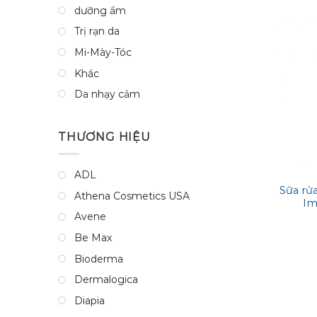
dưỡng ẩm
Trị rạn da
Mi-Mày-Tóc
Khác
Da nhạy cảm
THƯƠNG HIỆU
ADL
Sữa rử
Athena Cosmetics USA
Im
Balanci
Avene
Be Max
Bioderma
Dermalogica
Diapia