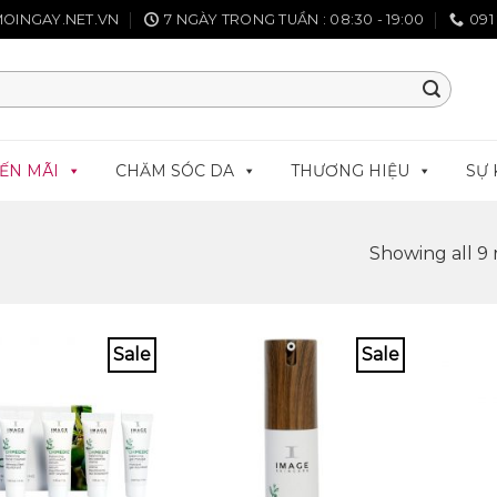
OINGAY.NET.VN
7 NGÀY TRONG TUẦN : 08:30 - 19:00
091
ẾN MÃI
CHĂM SÓC DA
THƯƠNG HIỆU
SỰ 
Showing all 9 
Sale
Sale