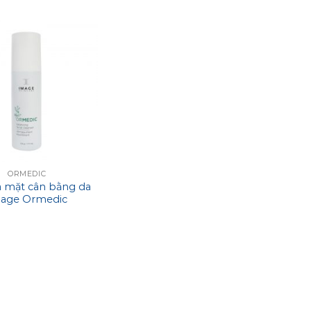
Complex
Masque
ORMEDIC
a mặt cân bằng da
age Ormedic
ng Facial Cleanser