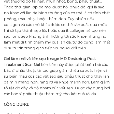
vết thương do tai nạn, mụn nhọt, bỏng, phẫu thuật…
Theo thời gian lớp da mới được hồi phục đó, gọi là sẹo,
nó khác với làn da bình thường của cơ thể là có tính chất
phẳng, màu nhạt hoặc thâm đen. Tuy nhiên nếu
collagen và các mô khác được cơ thể sản xuất quá mức
thì sẽ tạo thành sẹo lồi, hoặc quá ít collagen sẽ tạo nên
sẹo lõm. Sẹo không ảnh hưởng tới sức khỏe nhưng nó
làm mất đi tính thẩm mỹ của làn da, từ đó cũng làm mất
đi sự tự tin trong giao tiếp với người đối diện.
Gel làm mờ và liền sẹo Image MD Restoring Post
Treatment Scar Gel
tiên tiến này được phát triển bởi các
bác sĩ phẫu thuật tái tạo giúp giảm thiểu sự xuất hiện và
sự biến màu của các vết sẹo sau phẫu thuật cho thấy làn
da mịn màng hơn, rạng rỡ và khỏe mạnh hơn. Làm giảm
rõ rệt độ dày và độ nhám của vết sẹo. Được xây dựng bởi
các bác sĩ phẫu thuật thẩm mỹ cho kết quả tối đa.
CÔNG DỤNG: