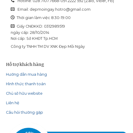
Hotline: 028.7107.7668-091 2222 592 (Zalo, Viber, Fb)
Email:
depmoingay.hotro@gmail.com
Thời gian làm việc 8:30-19:00
Giấy CNĐKKD: 0312989519
ngày cấp: 28/10/2014
Nơi cấp: Sở KHĐT Tp.HCM
Công ty TNHH TM DV XNK Đẹp Mỗi Ngày
Hỗ trợ khách hàng
Hướng dẫn mua hàng
Hình thức thanh toán
Chủ sở hữu website
Liên hệ
Câu hỏi thường gặp