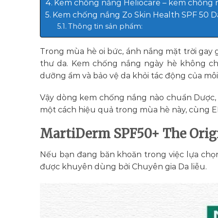
Kem chống nắng Heliocare – kem chống
Kem chống nắng Zo Skin Health SPF 50 Da
Thông tin sản phẩm:
Trong mùa hè oi bức, ánh nắng mặt trời gay 
thư da. Kem chống nắng ngày hè không ch
dưỡng ẩm và bảo vệ da khỏi tác động của môi
Vậy dòng kem chống nắng nào chuẩn Dược, si
một cách hiệu quả trong mùa hè này, cùng E
MartiDerm SPF50+ The Origi
Nếu bạn đang băn khoăn trong việc lựa chọn
được khuyên dùng bởi Chuyên gia Da liễu.