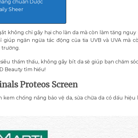
 nắng chuẩn Dược
ily Sheer
gắt không chỉ gây hại cho làn da mà còn làm tăng nguy
ỉ giúp ngăn ngừa tác động của tia UVB và UVA mà c
 trường.
êu thẩm thấu, không gây bít da sẽ giúp bạn chăm sóc
D Beauty tìm hiểu!
nals Proteos Screen
 kem chống nắng bảo vệ da, sửa chữa da có dấu hiệu 