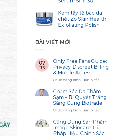
Serum SPF 30
Kem tẩy tế bào da
chết Zo Skin Health
Exfoliating Polish
BÀI VIẾT MỚI
Only Free Fans Guide:
07
Privacy, Discreet Billing
Th8
& Mobile Access
ở
Chức năng bình luận bị tắt
Only
Free
Chăm Sóc Da Thâm
Fans
Sạm – Bí Quyết Trắng
Guide:
Sáng Cùng Biotrade
Privacy,
ở
Chức năng bình luận bị tắt
Discreet
Chăm
Billing
Sóc
&
Công Dụng Sản Phẩm
Da
Mobile
Image Skincare: Giải
Thâm
Access
Pháp Hiệu Chỉnh Sắc
Sạm