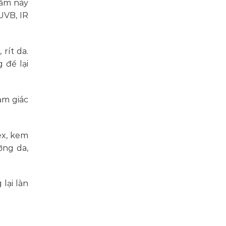
hẩm này
biệt
UVB, IR
rít da.
 để lại
ảm giác
ex, kem
ỡng da,
lại làn