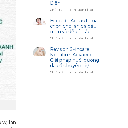
Diện
–
Bí
ở
Chức năng bình luận bị tắt
Quyết
Công
Trắng
Dụng
Biotrade Acnaut: Lựa
Sáng
Sản
chọn cho làn da dầu
Cùng
Phẩm
mụn và dễ bít tắc
Biotrade
Image
ở
Chức năng bình luận bị tắt
Skincare:
Biotrade
Giải
Acnaut:
Pháp
Revision Skincare
Lựa
Hiệu
Nectifirm Advanced:
chọn
Chỉnh
Giải pháp nuôi dưỡng
cho
Sắc
da cổ chuyên biệt
làn
Diện
da
ở
Chức năng bình luận bị tắt
dầu
Revision
mụn
Skincare
và
Nectifirm
dễ
Advanced:
bít
Giải
tắc
pháp
nuôi
dưỡng
da
cổ
 vệ làn
chuyên