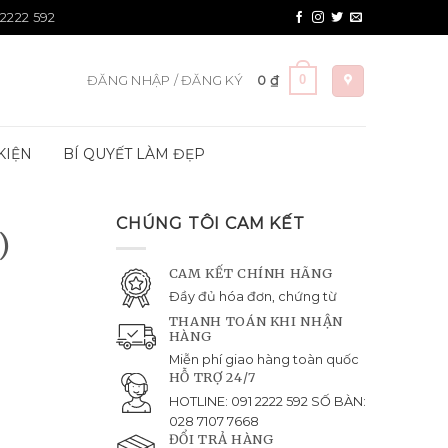
 2222 592
0
ĐĂNG NHẬP / ĐĂNG KÝ
0
₫
KIỆN
BÍ QUYẾT LÀM ĐẸP
CHÚNG TÔI CAM KẾT
)
CAM KẾT CHÍNH HÃNG
Đầy đủ hóa đơn, chứng từ
THANH TOÁN KHI NHẬN
HÀNG
Miễn phí giao hàng toàn quốc
HỖ TRỢ 24/7
HOTLINE: 091 2222 592 SỐ BÀN:
028 7107 7668
ĐỔI TRẢ HÀNG