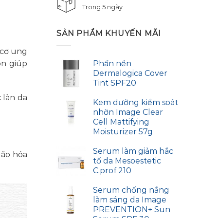
Trong 5 ngày
SẢN PHẨM KHUYẾN MÃI
 cơ ung
òn giúp
Phấn nền
Dermalogica Cover
Tint SPF20
 làn da
Kem dưỡng kiểm soát
nhờn Image Clear
Cell Mattifying
Moisturizer 57g
Serum làm giảm hắc
lão hóa
tố da Mesoestetic
C.prof 210
Serum chống nắng
làm sáng da Image
PREVENTION+ Sun