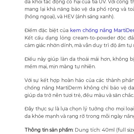
da khỏi tác động có hại của tia UV. Với côn
mang lại khả năng bảo vệ da phổ rộng và toà
(hồng ngoại), và HEV (ánh sáng xanh).
Điểm đặc biệt của
kem chống nắng MartiD
Kết cấu dạng lỏng cream-to-powder độc đ
cảm giác nhờn dính, mà vẫn duy trì độ ẩm tự 
Điều này giúp làn da thoải mái hơn, không bị
mềm mại, mịn màng tự nhiên.
Với sự kết hợp hoàn hảo của các thành phần
chống nắng MartiDerm không chỉ bảo vệ da 
giúp da trở nên tươi trẻ, đều màu và săn chắc
Đây thực sự là lựa chọn lý tưởng cho mọi loạ
da khỏe mạnh và rạng rỡ trong mỗi ngày nắn
Thông tin sản phẩm
: Dung tích: 40ml (full size