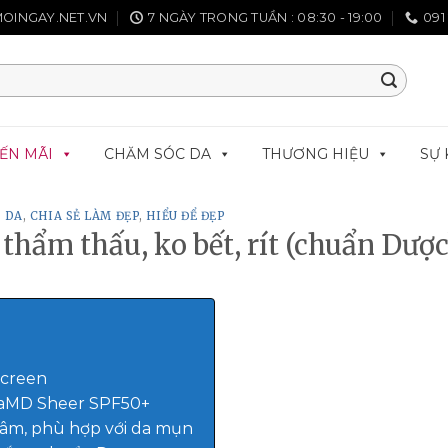
OINGAY.NET.VN
7 NGÀY TRONG TUẦN : 08:30 - 19:00
091
ẾN MÃI
CHĂM SÓC DA
THƯƠNG HIỆU
SỰ 
 DA
,
CHIA SẺ LÀM ĐẸP
,
HIỂU ĐỂ ĐẸP
hẩm thấu, ko bết, rít (chuẩn Dược
Screen
taMD Sheer SPF50+
âm, phù hợp với da mụn