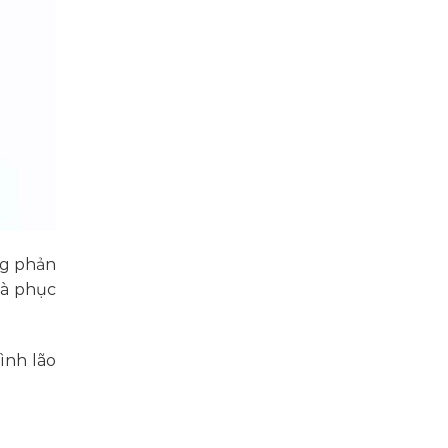
ng phản
và phục
ình lão