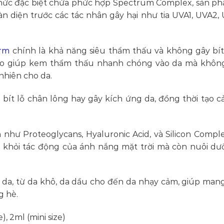
g thức đặc biệt chứa phức hợp Spectrum Complex, sản p
n diện trước các tác nhân gây hại như tia UVA1, UVA2, 
erm
chính là khả năng siêu thẩm thấu và không gây bít, 
áo giúp kem thẩm thấu nhanh chóng vào da mà không
nhiên cho da.
 bít lỗ chân lông hay gây kích ứng da, đồng thời tạo c
 như Proteoglycans, Hyaluronic Acid, và Silicon Compl
khỏi tác động của ánh nắng mặt trời mà còn nuôi dư
.
i da, từ da khô, da dầu cho đến da nhạy cảm, giúp mang 
g hè.
), 2ml (mini size)