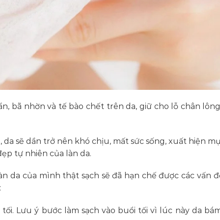
ẩn, bã nhờn và tế bào chết trên da, giữ cho lỗ chân lôn
 da sẽ dần trở nên khó chịu, mất sức sống, xuất hiện m
đẹp tự nhiên của làn da.
àn da của mình thật sạch sẽ đã hạn chế được các vấn đ
:
 tối. Lưu ý bước làm sạch vào buổi tối vì lúc này da bá