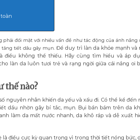
 toàn
 phải đối mặt với nhiều vấn đề như tác động của ánh nắng 
Để duy trì làn da khỏe mạnh và 
ự tăng tiết dầu gây mụn.
là điều không thể thiếu. Hãy cùng tìm hiểu và áp d
o làn da luôn tươi trẻ và rạng ngời giữa cái nắng oi 
ư thế nào?
số nguyên nhân khiến da yếu và xấu đi. Có thể kể đến 
iết dầu nhờn gây bí tắc, mụn. Bụi bẩn bám trên da kh
 hanh làm da mất nước nhanh, da khô ráp và dễ xuất h
à điều cực kỳ quan trọng vì trong thời tiết nóng bức, d