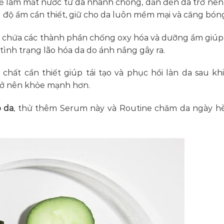
thể làm mất nước từ da nhanh chóng, dẫn đến da trở nên
 độ ẩm cần thiết, giữ cho da luôn mềm mại và căng bón
g chứa các thành phần chống oxy hóa và dưỡng ẩm giúp
 tình trạng lão hóa da do ánh nắng gây ra.
t cần thiết giúp tái tạo và phục hồi làn da sau khi
trở nên khỏe mạnh hơn.
 da
, thử thêm Serum này và Routine chăm da ngày h