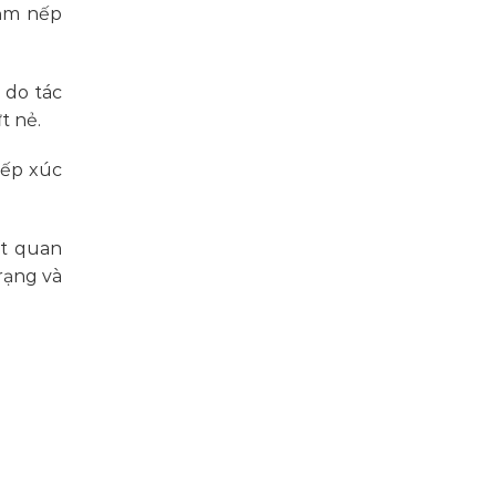
iảm nếp
 do tác
t nẻ.
iếp xúc
ất quan
rạng và