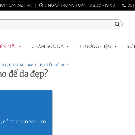
OINGAY.NET.VN
7 NGÀY TRONG TUẦN : 08:30 - 19:00
091
ẾN MÃI
CHĂM SÓC DA
THƯƠNG HIỆU
SỰ 
 DA
,
CHIA SẺ LÀM ĐẸP
,
HIỂU ĐỂ ĐẸP
o để da đẹp?
c, cách chọn Serum