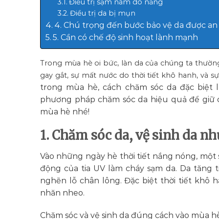
Điều trị sạm nám do nắng
Điều trị da bị mụn
4. Chú trọng đến bước bảo vệ da được an
5. Cần có chế độ sinh hoạt lành mạnh
Trong mùa hè oi bức, làn da của chúng ta thường
gay gắt, sự mất nước do thời tiết khô hanh, và s
trong mùa hè, cách chăm sóc da đặc biệt 
phương pháp chăm sóc da hiệu quả để giữ ch
mùa hè nhé!
1. Chăm sóc da, vệ sinh da nh
Vào những ngày hè thời tiết nắng nóng, một 
động của tia UV làm cháy sạm da. Da tăng t
nghẽn lỗ chân lông. Đặc biệt thời tiết khô
nhăn nheo.
Chăm sóc và vệ sinh da đúng cách vào mùa hè l