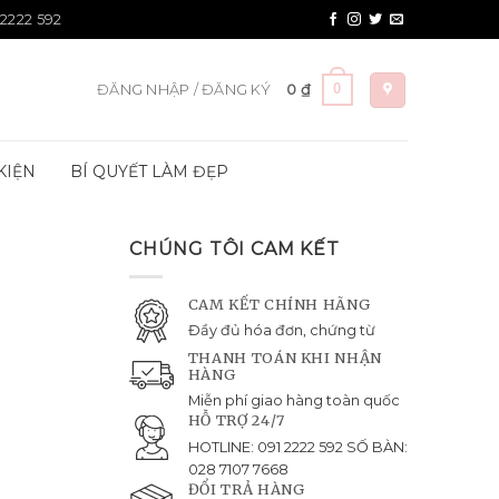
 2222 592
0
ĐĂNG NHẬP / ĐĂNG KÝ
0
₫
KIỆN
BÍ QUYẾT LÀM ĐẸP
CHÚNG TÔI CAM KẾT
CAM KẾT CHÍNH HÃNG
Đầy đủ hóa đơn, chứng từ
THANH TOÁN KHI NHẬN
HÀNG
Miễn phí giao hàng toàn quốc
HỖ TRỢ 24/7
HOTLINE: 091 2222 592 SỐ BÀN:
028 7107 7668
ĐỔI TRẢ HÀNG