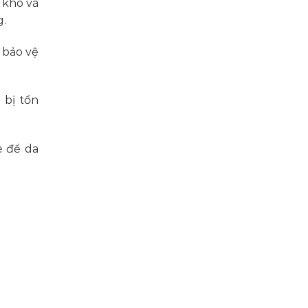
 khô và
g.
 bảo vệ
 bị tổn
è để da