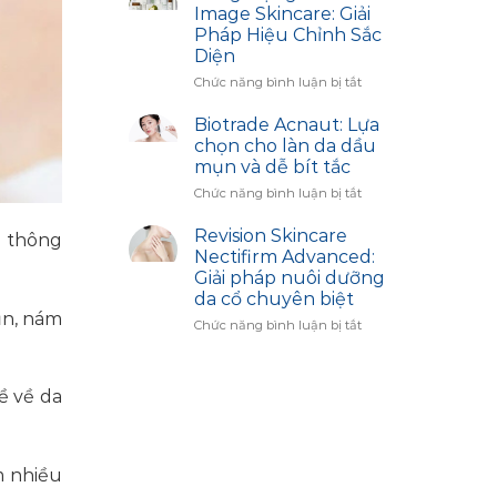
Da
Mobile
Image Skincare: Giải
Thâm
Access
Pháp Hiệu Chỉnh Sắc
Sạm
Diện
–
Bí
ở
Chức năng bình luận bị tắt
Quyết
Công
Trắng
Dụng
Biotrade Acnaut: Lựa
Sáng
Sản
chọn cho làn da dầu
Cùng
Phẩm
mụn và dễ bít tắc
Biotrade
Image
ở
Chức năng bình luận bị tắt
Skincare:
Biotrade
Giải
Acnaut:
Pháp
Revision Skincare
g thông
Lựa
Hiệu
Nectifirm Advanced:
chọn
Chỉnh
Giải pháp nuôi dưỡng
cho
Sắc
da cổ chuyên biệt
làn
Diện
ụn, nám
da
ở
Chức năng bình luận bị tắt
dầu
Revision
mụn
Skincare
và
Nectifirm
ề về da
dễ
Advanced:
bít
Giải
tắc
pháp
nuôi
m nhiều
dưỡng
da