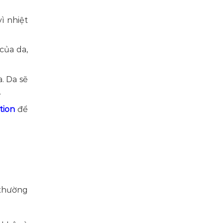
cổ
chuyên
ì nhiệt
biệt
của da,
. Da sẽ
.
tion
để
 thường