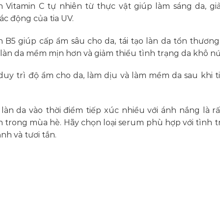
Vitamin C tự nhiên từ thực vật giúp làm sáng da, g
ác động của tia UV.
B5 giúp cấp ẩm sâu cho da, tái tạo làn da tổn thương
 làn da mềm mịn hơn và giảm thiểu tình trạng da khô nứ
 duy trì độ ẩm cho da, làm dịu và làm mềm da sau khi t
àn da vào thời điểm tiếp xúc nhiều với ánh nắng là r
n trong mùa hè. Hãy chọn loại serum phù hợp với tình t
h và tươi tắn.