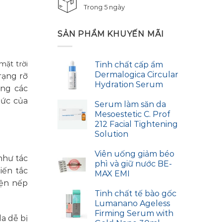
Trong 5 ngày
SẢN PHẨM KHUYẾN MÃI
mặt trời
Tinh chất cấp ẩm
Dermalogica Circular
rạng rỡ
Hydration Serum
ụng các
bức của
Serum làm săn da
Mesoestetic C. Prof
212 Facial Tightening
Solution
Viên uống giảm béo
như tác
phì và giữ nước BE-
iến tắc
MAX EMI
iện nếp
Tinh chất tế bào gốc
Lumanano Ageless
Firming Serum with
a dễ bị