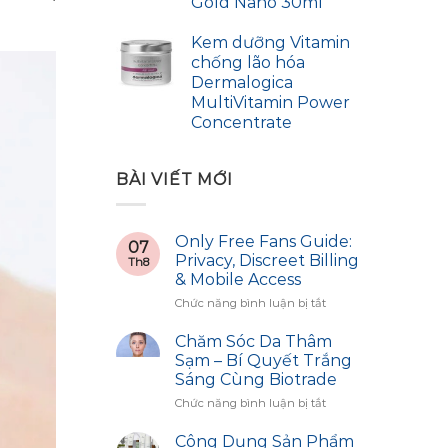
Gold Nano 30ml
Kem dưỡng Vitamin
chống lão hóa
Dermalogica
MultiVitamin Power
Concentrate
BÀI VIẾT MỚI
Only Free Fans Guide:
07
Privacy, Discreet Billing
Th8
& Mobile Access
ở
Chức năng bình luận bị tắt
Only
Free
Chăm Sóc Da Thâm
Fans
Sạm – Bí Quyết Trắng
Guide:
Sáng Cùng Biotrade
Privacy,
ở
Chức năng bình luận bị tắt
Discreet
Chăm
Billing
Sóc
&
Công Dụng Sản Phẩm