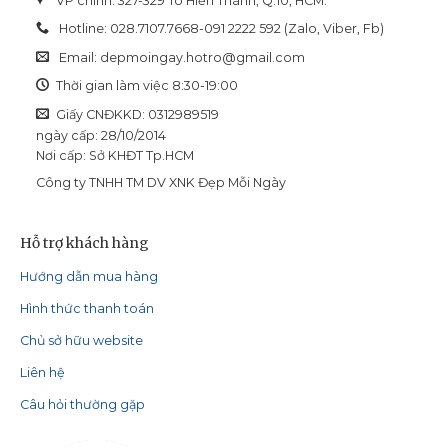
VP chính: 327-329 Tô Hiến Thành, Q.10, HCM.
Hotline: 028.7107.7668-091 2222 592 (Zalo, Viber, Fb)
Email:
depmoingay.hotro@gmail.com
Thời gian làm việc 8:30-19:00
Giấy CNĐKKD: 0312989519
ngày cấp: 28/10/2014
Nơi cấp: Sở KHĐT Tp.HCM
Công ty TNHH TM DV XNK Đẹp Mỗi Ngày
Hỗ trợ khách hàng
Hướng dẫn mua hàng
Hình thức thanh toán
Chủ sở hữu website
Liên hệ
Câu hỏi thường gặp