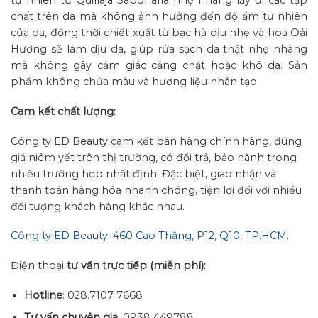
tự nhiên từ Quillaja Saponaria nhẹ nhàng lấy đi các tạp
chất trên da mà không ảnh hưởng đến độ ẩm tự nhiên
của da, đồng thời chiết xuất từ bạc hà dịu nhẹ và hoa Oải
Hương sẽ làm dịu da, giúp rửa sạch da thật nhẹ nhàng
mà không gây cảm giác căng chặt hoặc khô da. Sản
phẩm không chứa màu và hương liệu nhân tạo
Cam kết chất lượng:
Công ty ED Beauty cam kết bán hàng chính hãng, đúng
giá niêm yết trên thị trường, có đổi trả, bảo hành trong
nhiều trường hợp nhất định. Đặc biệt, giao nhận và
thanh toán hàng hóa nhanh chóng, tiện lợi đối với nhiều
đối tượng khách hàng khác nhau.
Công ty ED Beauty: 460 Cao Thắng, P12, Q10, TP.HCM.
Điện thoại
tư vấn trực tiếp (miễn phí):
Hotline
: 028.7107 7668
Tư vấn chuyên gia
: 0938 449788