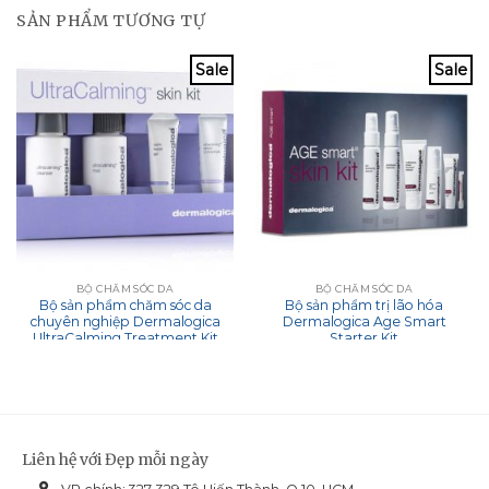
SẢN PHẨM TƯƠNG TỰ
Sale
Sale
BỘ CHĂM SÓC DA
BỘ CHĂM SÓC DA
Bộ sản phẩm chăm sóc da
Bộ sản phẩm trị lão hóa
chuyên nghiệp Dermalogica
Dermalogica Age Smart
UltraCalming Treatment Kit
Starter Kit
Liên hệ với Đẹp mỗi ngày