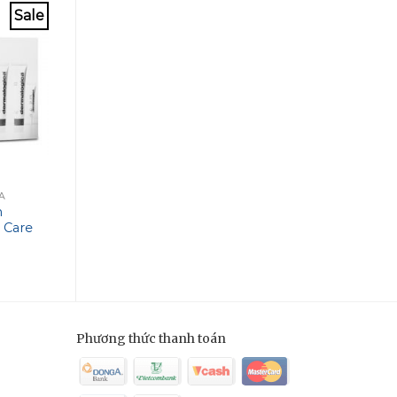
Sale
Sale
A
IENHANCE
IPEEL
m
Tinh chất làm sáng khỏe
Dung dịch trẻ hó
 Care
da Image Ienhance 25%
Image Ipeel Wrinkl
ly Kit
Vitamin C Enhancer
Solution
Phương thức thanh toán