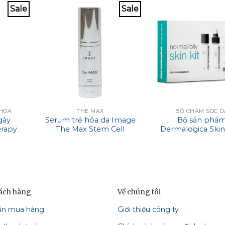
Sale
Sale
 HÓA
THE MAX
BỘ CHĂM SÓC D
gày
Serum trẻ hóa da Image
Bộ sản phẩ
rapy
The Max Stem Cell
Dermalogica Skin
zer
Serum
Basics – Normal/Oi
hách hàng
Về chúng tôi
ẫn mua hàng
Giới thiệu công ty