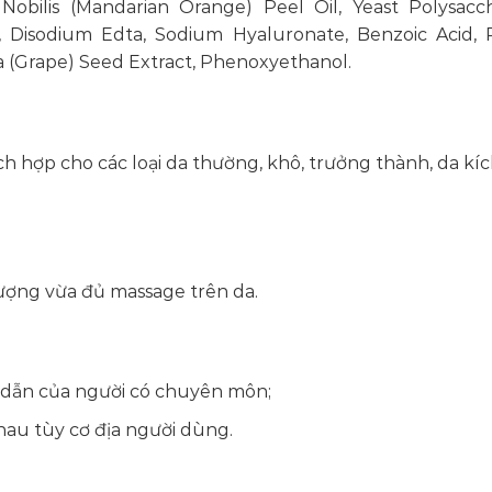
 Nobilis (Mandarian Orange) Peel Oil, Yeast Polysacch
e, Disodium Edta, Sodium Hyaluronate, Benzoic Acid, 
ifera (Grape) Seed Extract, Phenoxyethanol.
 hợp cho các loại da thường, khô, trưởng thành, da kíc
 lượng vừa đủ massage trên da.
dẫn của người có chuyên môn;
au tùy cơ địa người dùng.