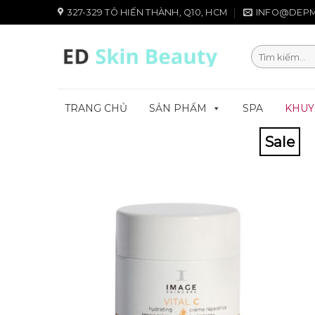
Chuyển
327-329 TÔ HIẾN THÀNH, Q10, HCM
INFO@DEPM
đến
nội
Tìm
dung
kiếm:
TRANG CHỦ
SẢN PHẨM
SPA
KHUY
Sale