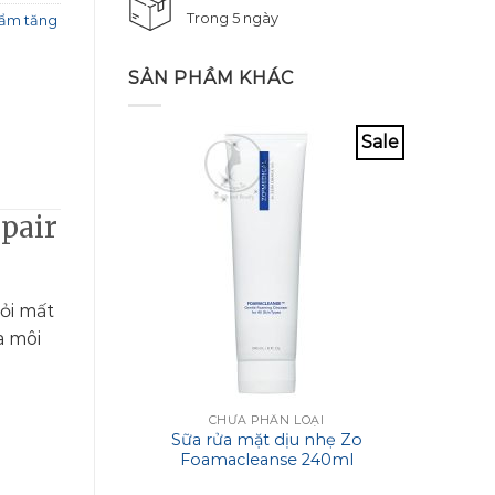
Trong 5 ngày
ẩm tăng
SẢN PHẦM KHÁC
Sale
pair
ỏi mất
a môi
CHƯA PHÂN LOẠI
Sữa rửa mặt dịu nhẹ Zo
Xịt k
Foamacleanse 240ml
VITAL