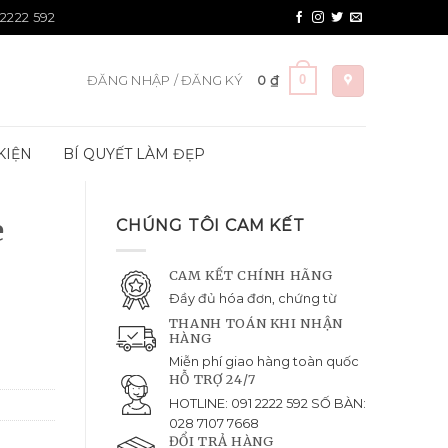
 2222 592
0
ĐĂNG NHẬP / ĐĂNG KÝ
0
₫
KIỆN
BÍ QUYẾT LÀM ĐẸP
e
CHÚNG TÔI CAM KẾT
CAM KẾT CHÍNH HÃNG
Đầy đủ hóa đơn, chứng từ
THANH TOÁN KHI NHẬN
HÀNG
Miễn phí giao hàng toàn quốc
HỖ TRỢ 24/7
HOTLINE: 091 2222 592 SỐ BÀN:
028 7107 7668
ĐỔI TRẢ HÀNG