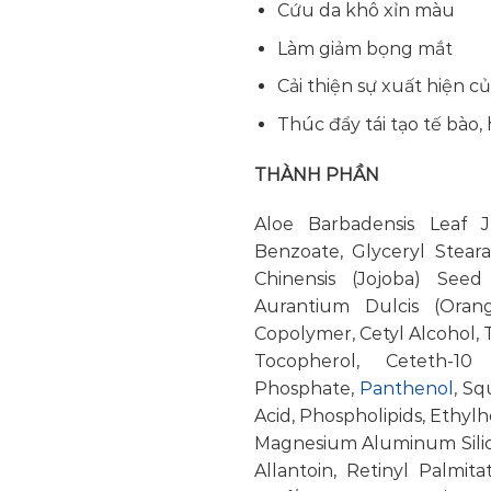
Cứu da khô xỉn màu
Làm giảm bọng mắt
Cải thiện sự xuất hiện 
Thúc đẩy tái tạo tế bào
THÀNH PHẦN
Aloe Barbadensis Leaf J
Benzoate, Glyceryl Stear
Chinensis (Jojoba) Seed 
Aurantium Dulcis (Orange
Copolymer, Cetyl Alcohol, 
Tocopherol, Ceteth-10
Phosphate,
Panthenol
, Sq
Acid, Phospholipids, Ethyl
Magnesium Aluminum Silicat
Allantoin, Retinyl Palmit