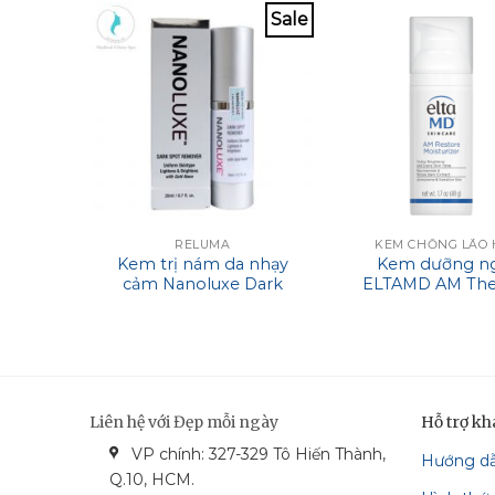
Sale
RELUMA
KEM CHỐNG LÃO
Kem trị nám da nhạy
Kem dưỡng n
cảm Nanoluxe Dark
ELTAMD AM The
Spot Remover
Facial Moisturi
Liên hệ với Đẹp mỗi ngày
Hỗ trợ k
VP chính: 327-329 Tô Hiến Thành,
Hướng d
bonga_bank
vietcom_bank
vcash_bank
mastercard
Q.10, HCM.