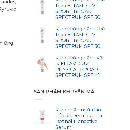
arides,
thao ELTAMD UV
Pyruvic
SPORT BROAD-
SPECTRUM SPF 50
Kem chống nắng thể
thao ELTAMD UV
SPORT BROAD-
h ứng,
SPECTRUM SPF 50
Kem chống nắng vật
lý ELTAMD UV
PHYSICAL BROAD-
SPECTRUM SPF 41
SẢN PHẨM KHUYẾN MÃI
Kem ngăn ngừa lão
hóa da Dermalogica
Retinol 1 Ionactive
Serum