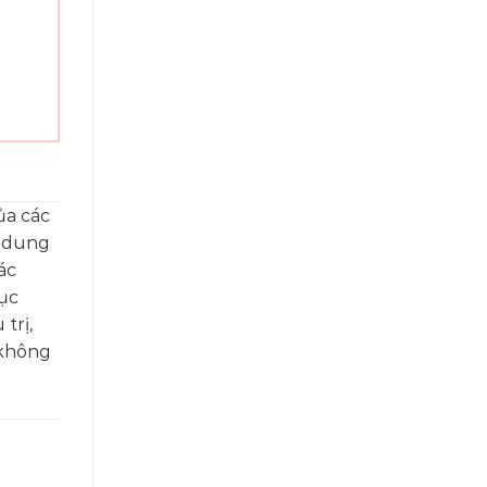
ủa các
i dung
ác
ục
trị,
 không