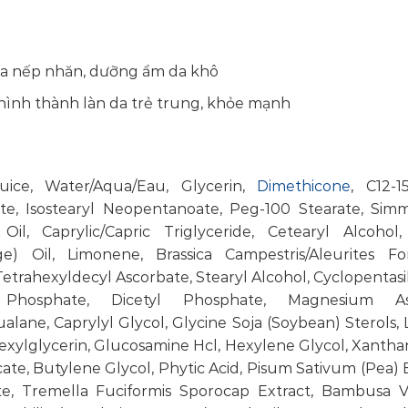
của nếp nhăn, dưỡng ẩm da khô
, hình thành làn da trẻ trung, khỏe mạnh
uice, Water/Aqua/Eau, Glycerin,
Dimethicone
, C12-1
ate, Isostearyl Neopentanoate, Peg-100 Stearate, Sim
Oil, Caprylic/Capric Triglyceride, Cetearyl Alcohol,
) Oil, Limonene, Brassica Campestris/Aleurites Fo
Tetrahexyldecyl Ascorbate, Stearyl Alcohol, Cyclopentasi
 Phosphate, Dicetyl Phosphate, Magnesium As
ualane, Caprylyl Glycol, Glycine Soja (Soybean) Sterols, 
hexylglycerin, Glucosamine Hcl, Hexylene Glycol, Xanth
e, Butylene Glycol, Phytic Acid, Pisum Sativum (Pea) E
ate, Tremella Fuciformis Sporocap Extract, Bambusa V