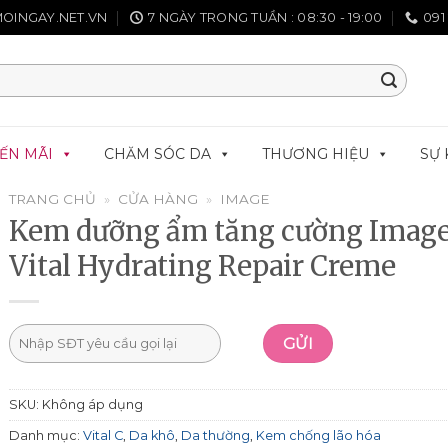
OINGAY.NET.VN
7 NGÀY TRONG TUẦN : 08:30 - 19:00
091
ẾN MÃI
CHĂM SÓC DA
THƯƠNG HIỆU
SỰ 
TRANG CHỦ
»
CỬA HÀNG
»
IMAGE
Kem dưỡng ẩm tăng cường Imag
Vital Hydrating Repair Creme
SKU:
Không áp dụng
Danh mục:
Vital C
,
Da khô
,
Da thường
,
Kem chống lão hóa