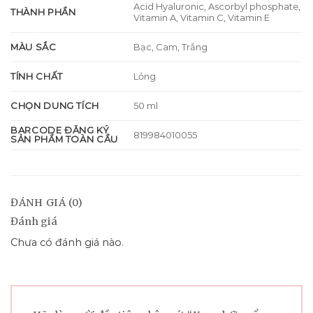
Acid Hyaluronic, Ascorbyl phosphate,
THÀNH PHẦN
Vitamin A, Vitamin C, Vitamin E
MÀU SẮC
Bạc, Cam, Trắng
TÍNH CHẤT
Lỏng
CHỌN DUNG TÍCH
50 ml
BARCODE ĐĂNG KÝ
819984010055
SẢN PHẨM TOÀN CẦU
ĐÁNH GIÁ (0)
Đánh giá
Chưa có đánh giá nào.