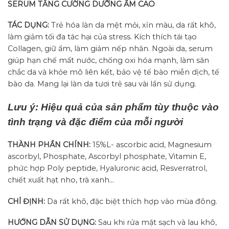
SERUM TĂNG CƯỜNG DƯỠNG ẨM CAO
TÁC DỤNG:
Trẻ hóa làn da mệt mỏi, xỉn màu, da rất khô,
làm giảm tối đa tác hại của stress. Kích thích tái tạo
Collagen, giữ ẩm, làm giảm nếp nhăn. Ngoài da, serum
giúp hạn chế mất nước, chống oxi hóa mạnh, làm săn
chắc da và khỏe mô liên kết, bảo vệ tế bào miễn dịch, tế
bào da. Mang lại làn da tươi trẻ sau vài lần sử dụng.
Lưu ý: Hiệu quả của sản phẩm tùy thuộc vào
tình trạng và đặc điểm của mỗi người
THÀNH PHẦN CHÍNH:
15%L- ascorbic acid, Magnesium
ascorbyl, Phosphate, Ascorbyl phosphate, Vitamin E,
phức hợp Poly peptide, Hyaluronic acid, Resverratrol,
chiết xuất hạt nho, trà xanh…
CHỈ ĐỊNH:
Da rất khô, đặc biệt thích hợp vào mùa đông.
HƯỚNG DẪN SỬ DỤNG:
Sau khi rửa mặt sạch và lau khô,