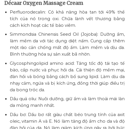
Décaar Oxygen Massage Cream
Perfluorodecalin: Có khả năng hòa tan tới 49% thể
tích của nó trong oxi. Chữa lành vết thương bằng
cách kích hoạt các tế bào viêm.
Simmondsia Chinensis Seed Oil (Jojoba): Dưỡng ẩm,
làm mềm da với tác dụng diệt nấm. Cung cấp thêm
một rào cản chống mất độ ẩm. Làm mềm và dịu da.
Bình thường hóa sự sản xuất bã nhờn.
Glycosphingolipid amino acid: Tăng tốc độ tái tạo tế
bào, cấp nước và phục hồi da. Cải thiện độ mềm mại,
đàn hồi và bóng bằng cách bổ sung lipid. Làm dịu da
nhạy cảm, ngứa và bị kích ứng, đồng thời giúp điều trị
da bong tróc da.
Dầu quả oliu: Nuôi dưỡng, giữ ẩm và làm thoải mái làn
da mỏng manh nhất.
Dầu bơ: Dầu bơ rất giàu chất béo trung tính của axit
oleic, vitamin A và E. Nó làm tăng độ ẩm cho da và độ
đàn hồi của da. Nó làm giảm kích ứng gây ra bởi bức