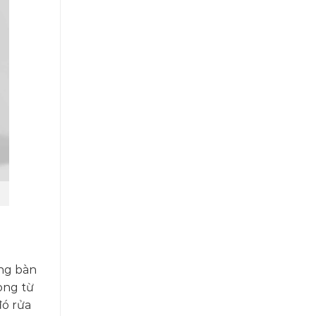
òng bàn
òng từ
đó rửa