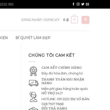
 2222 592
0
ĐĂNG NHẬP / ĐĂNG KÝ
0
₫
KIỆN
BÍ QUYẾT LÀM ĐẸP
CHÚNG TÔI CAM KẾT
CAM KẾT CHÍNH HÃNG
Đầy đủ hóa đơn, chứng từ
THANH TOÁN KHI NHẬN
HÀNG
Miễn phí giao hàng toàn quốc
HỖ TRỢ 24/7
HOTLINE: 091 2222 592 SỐ BÀN:
028 7107 7668
ĐỔI TRẢ HÀNG