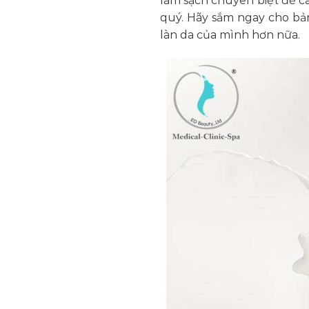
làm sạch chuyên biệt để cá
quý. Hãy sắm ngay cho bả
làn da của mình hơn nữa.