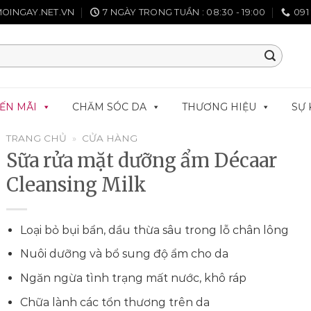
OINGAY.NET.VN
7 NGÀY TRONG TUẦN : 08:30 - 19:00
091
ẾN MÃI
CHĂM SÓC DA
THƯƠNG HIỆU
SỰ 
TRANG CHỦ
»
CỬA HÀNG
Sữa rửa mặt dưỡng ẩm Décaar
Cleansing Milk
Loại bỏ bụi bẩn, dầu thừa sâu trong lỗ chân lông
Nuôi dưỡng và bổ sung độ ẩm cho da
Ngăn ngừa tình trạng mất nước, khô ráp
Chữa lành các tổn thương trên da