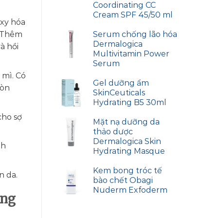
Coordinating CC
Cream SPF 45/50 ml
oxy hóa
Serum chống lão hóa
. Thêm
Dermalogica
à hồi
Multivitamin Power
Serum
 mì. Có
Gel dưỡng ẩm
còn
SkinCeuticals
Hydrating B5 30ml
cho sợ
Mặt nạ dưỡng da
thảo dược
Dermalogica Skin
nh
Hydrating Masque
Kem bong tróc tế
n da.
bào chết Obagi
Nuderm Exfoderm
ing