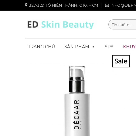
Chuyển
327-329 TÔ HIẾN THÀNH, Q10, HCM
INFO@DEPM
đến
nội
Tìm
dung
kiếm:
TRANG CHỦ
SẢN PHẨM
SPA
KHUY
Sale