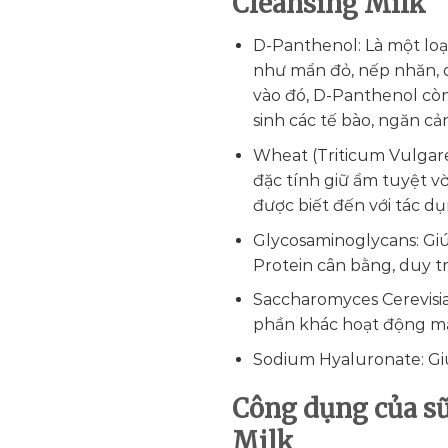
Cleansing Milk
D-Panthenol: Là một loại
như mẩn đỏ, nếp nhăn, d
vào đó, D-Panthenol còn
sinh các tế bào, ngăn cả
Wheat (Triticum Vulgare
đặc tính giữ ẩm tuyệt vờ
được biết đến với tác d
Glycosaminoglycans: Giúp
Protein cân bằng, duy tr
Saccharomyces Cerevisia
phần khác hoạt động m
Sodium Hyaluronate: Giúp
Công dụng của s
Milk