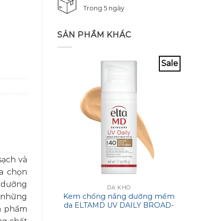
Trong 5 ngày
SẢN PHẦM KHÁC
Sale
sạch và
ựa chọn
t dưỡng
DA KHÔ
n những
Kem chống nắng dưỡng mềm
Kem
da ELTAMD UV DAILY BROAD-
Maxi
ản phẩm
SPECTRUM SPF 40
Mar