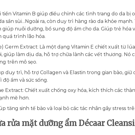
 tiền Vitamin B giúp điều chỉnh các tình trang do da bị 
a sần sùi…Ngoài ra, còn duy trì hàng rào da khỏe mạnh
 giúp nuôi dưỡng, bổ sung độ ẩm cho da. Giúp trẻ hóa v
n quá trình lão hóa.
) Germ Extract: Là một dạng Vitamin E chiết xuất từ lúa
i, giúp làm dịu da, hỗ trợ chữa lành các vết thương. Nó 
ụng trên mô sẹo.
 duy trì, hỗ trợ Collagen và Elastin trong gian bào, giữ 
ì độ ẩm và sức sống.
e Extract: Chiết xuất chống oxy hóa, kích thích các thà
ạnh mẽ hơn.
 tăng sinh tế bào và loại bỏ các tác nhân gây stress trê
ữa rửa mặt dưỡng ẩm Décaar Cleans