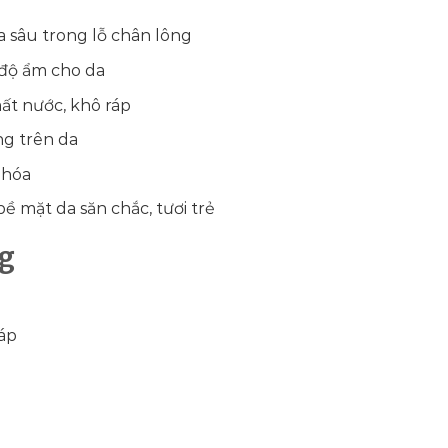
a sâu trong lỗ chân lông
độ ẩm cho da
ất nước, khô ráp
ng trên da
 hóa
ề mặt da săn chắc, tươi trẻ
ng
ráp