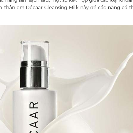
c nàng làm sạch sâu, một sự kết hợp giữa các loại khoá
n thân em Décaar Cleansing Milk này để các nàng có t