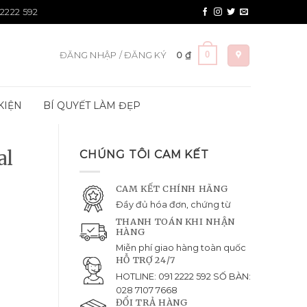
 2222 592
0
ĐĂNG NHẬP / ĐĂNG KÝ
0
₫
KIỆN
BÍ QUYẾT LÀM ĐẸP
al
CHÚNG TÔI CAM KẾT
CAM KẾT CHÍNH HÃNG
Đầy đủ hóa đơn, chứng từ
THANH TOÁN KHI NHẬN
HÀNG
Miễn phí giao hàng toàn quốc
HỖ TRỢ 24/7
HOTLINE: 091 2222 592 SỐ BÀN:
028 7107 7668
ĐỔI TRẢ HÀNG