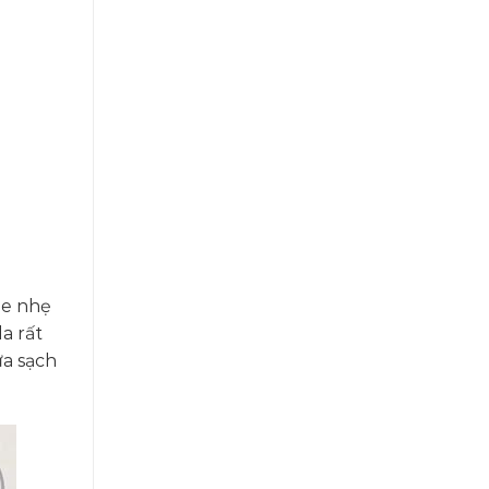
ge nhẹ
a rất
ửa sạch