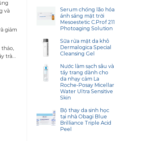
cũng
Serum chống lão hóa
g và
ánh sáng mặt trời
Mesoestetic C.Prof 211
Photoaging Solution
và giảm
Sữa rửa mặt da khô
Dermalogica Special
 thảo,
Cleansing Gel
ây trà…
Nước làm sạch sâu và
tẩy trang dành cho
da nhạy cảm La
Roche-Posay Micellar
Water Ultra Sensitive
Skin
Bộ thay da sinh học
tại nhà Obagi Blue
Brilliance Triple Acid
Peel