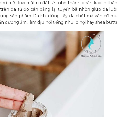
như một loại mặt nạ đất sét nhờ thành phần kaolin thầ
 trên da từ đó cân bằng lại tuyến bã nhờn giúp da lu
dụng sản phẩm. Da khi dùng tẩy da chết mà vẫn cứ m
 dưỡng ẩm, làm dịu nổi tiếng như lô hội hay shea butte