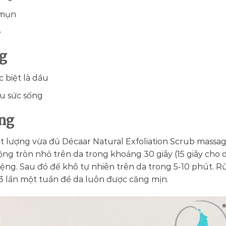
 mụn
ẽ
ng
c biệt là dầu
ếu sức sống
ng
ột lượng vừa đủ Décaar Natural Exfoliation Scrub massa
g tròn nhỏ trên da trong khoảng 30 giây (15 giây cho d
ệng. Sau đó để khô tự nhiên trên da trong 5-10 phút. R
 lần một tuần để da luôn được căng mịn.