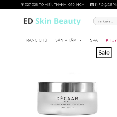
Chuyển
327-329 TÔ HIẾN THÀNH, Q10, HCM
INFO@DEPM
đến
nội
Tìm
dung
kiếm:
TRANG CHỦ
SẢN PHẨM
SPA
KHUY
Sale