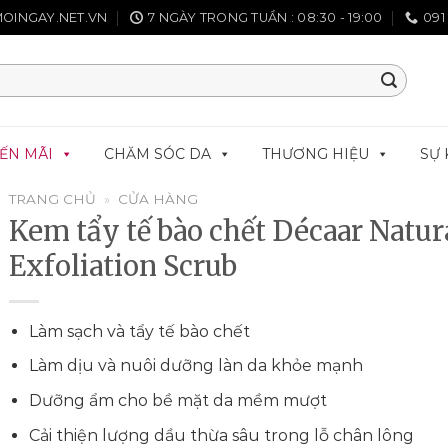
OINGAY.NET.VN
7 NGÀY TRONG TUẦN : 08:30 - 19:00
091
ẾN MÃI
CHĂM SÓC DA
THƯƠNG HIỆU
SỰ 
TRANG CHỦ
»
CỬA HÀNG
Kem tẩy tế bào chết Décaar Natur
Exfoliation Scrub
Làm sạch và tẩy tế bào chết
Làm dịu và nuôi dưỡng làn da khỏe mạnh
Dưỡng ẩm cho bề mặt da mềm mượt
Cải thiện lượng dầu thừa sâu trong lỗ chân lông