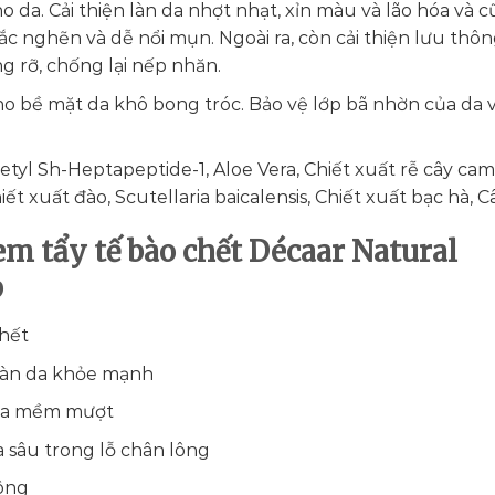
 da. Cải thiện làn da nhợt nhạt, xỉn màu và lão hóa và 
 tắc nghẽn và dễ nổi mụn. Ngoài ra, còn cải thiện lưu thôn
g rỡ, chống lại nếp nhăn.
o bề mặt da khô bong tróc. Bảo vệ lớp bã nhờn của da 
tyl Sh-Heptapeptide-1, Aloe Vera, Chiết xuất rễ cây cam
ết xuất đào, Scutellaria baicalensis, Chiết xuất bạc hà, C
m tẩy tế bào chết Décaar Natural
b
chết
làn da khỏe mạnh
da mềm mượt
a sâu trong lỗ chân lông
ông