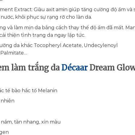
ent Extract: Giàu axit amin giúp tăng cường độ ẩm và 
ước, khôi phục sự rạng rỡ cho làn da.
g và làm mịn da bằng cách thay thế độ ẩm đã mất. Man
i thiện tình trạng da ngay lập tức.
ỡng da khác Tocopheryl Acetate, Undecylenoyl
 Palmitate…
em làm trắng da
Décaar
Dream Glo
c tế bào hắc tố Melanin
 nhiên
m nám, tàn nhang, xỉn màu
agen