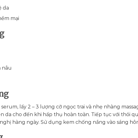
ệ da
mềm mại
ng
m nâu
ng
serum, lấy 2 – 3 lượng cỡ ngọc trai và nhẹ nhàng massa
 da cho đến khi hấp thụ hoàn toàn. Tiếp tục với thói q
nghị hàng ngày. Sử dụng kem chống nắng vào sáng hô
g