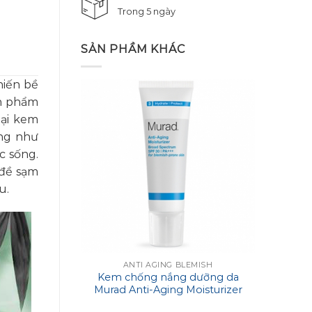
Trong 5 ngày
SẢN PHẦM KHÁC
hiến bề
ản phẩm
oại kem
ũng như
c sống.
 đề sạm
u.
ANTI AGING BLEMISH
Kem chống nắng dưỡng da
Mặt 
Murad Anti-Aging Moisturizer
Hyalur
SPF 30