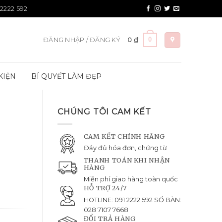
 2222 592
0
ĐĂNG NHẬP / ĐĂNG KÝ
0
₫
KIỆN
BÍ QUYẾT LÀM ĐẸP
CHÚNG TÔI CAM KẾT
CAM KẾT CHÍNH HÃNG
Đầy đủ hóa đơn, chứng từ
THANH TOÁN KHI NHẬN
HÀNG
Miễn phí giao hàng toàn quốc
HỖ TRỢ 24/7
HOTLINE: 091 2222 592 SỐ BÀN:
028 7107 7668
ĐỔI TRẢ HÀNG