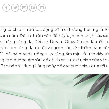
úng ta chịu nhiều tác động từ môi trường bên ngoài k
 sạm nám. Để cải thiện vấn đề này bạn nên chọn các s
m trắng sáng da. Décaar Dream Glow Cream là một l
iúp làm sáng da rõ rệt và giảm các vết thâm nám c
 đó, bề mặt da trông tươi sáng, ẩm mịn và tràn đầy sứ
ng cấp dưỡng ẩm sâu để cải thiện sự xuất hiện của vấn
 Bạn nên sử dụng hàng ngày để đạt được hiệu quả tối ư