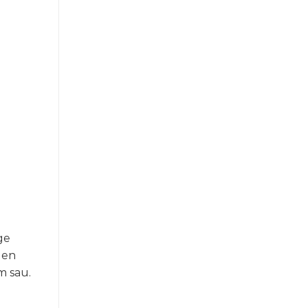
ge
uen
m sau.