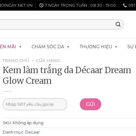
OINGAY.NET.VN
7 NGÀY TRONG TUẦN : 08:30 - 19:00
091
ẾN MÃI
CHĂM SÓC DA
THƯƠNG HIỆU
SỰ 
TRANG CHỦ
»
CỬA HÀNG
Kem làm trắng da Décaar Dream
Glow Cream
SKU:
Không áp dụng
Danh mục:
Decaar