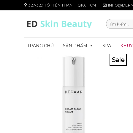
Chuyển
327-329 TÔ HIẾN THÀNH, Q10, HCM
INFO@DEPM
đến
nội
Tìm
dung
kiếm:
TRANG CHỦ
SẢN PHẨM
SPA
KHUY
Sale