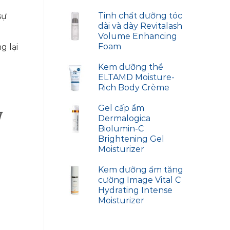
Tinh chất dưỡng tóc
sự
dài và dày Revitalash
Volume Enhancing
Foam
g lại
Kem dưỡng thể
ELTAMD Moisture-
Rich Body Crème
Gel cấp ẩm
w
Dermalogica
Biolumin-C
Brightening Gel
Moisturizer
Kem dưỡng ẩm tăng
cường Image Vital C
Hydrating Intense
Moisturizer