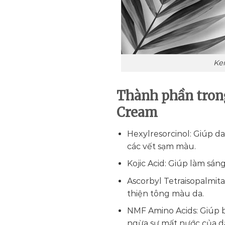
Ke
Thành phần tron
Cream
Hexylresorcinol: Giúp d
các vết sạm màu.
Kojic Acid: Giúp làm sáng
Ascorbyl Tetraisopalmita
thiện tông màu da.
NMF Amino Acids: Giúp b
ngừa sự mất nước của d