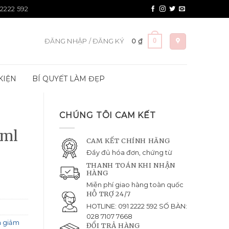
 2222 592
0
ĐĂNG NHẬP / ĐĂNG KÝ
0
₫
KIỆN
BÍ QUYẾT LÀM ĐẸP
CHÚNG TÔI CAM KẾT
5ml
CAM KẾT CHÍNH HÃNG
Đầy đủ hóa đơn, chứng từ
THANH TOÁN KHI NHẬN
HÀNG
Miễn phí giao hàng toàn quốc
HỖ TRỢ 24/7
HOTLINE: 091 2222 592 SỐ BÀN:
028 7107 7668
 giảm
ĐỔI TRẢ HÀNG