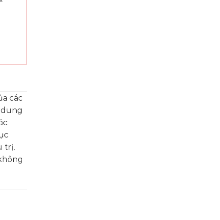
ủa các
i dung
ác
ục
trị,
 không