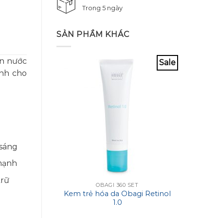
Trong 5 ngày
SẢN PHẦM KHÁC
ần nước
Sale
ành cho
 sáng
 mạnh
trữ
OBAGI 360 SET
N
Kem trẻ hóa da Obagi Retinol
Huyết
1.0
da Ell