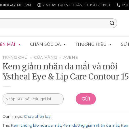
OINGAY.NET.VN
7 NGÀY TRONG TUẦN : 08:30 - 19:00
091
ẾN MÃI
CHĂM SÓC DA
THƯƠNG HIỆU
SỰ 
TRANG CHỦ
»
CỬA HÀNG
»
AVENE
Kem giảm nhăn da mắt và môi
Ystheal Eye & Lip Care Contour 1
Danh mục:
Chưa phân loại
Thẻ:
Kem chống lão hóa da mắt
,
Kem dưỡng giảm nhăn da mắt
,
Kem