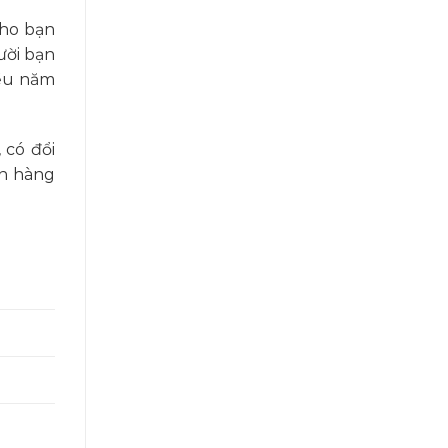
cho bạn
ười bạn
iều năm
 có đổi
án hàng