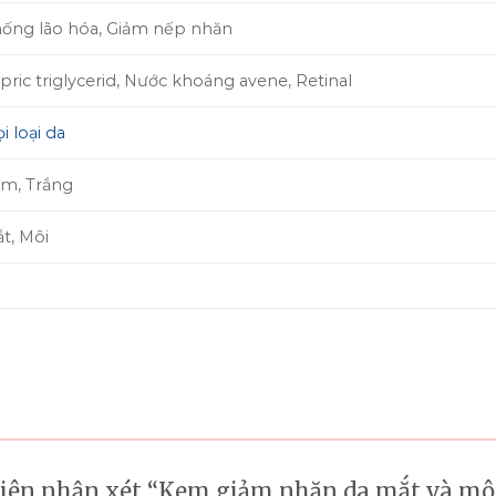
ống lão hóa, Giảm nếp nhăn
pric triglycerid, Nước khoáng avene, Retinal
i loại da
m, Trắng
t, Môi
tiên nhận xét “Kem giảm nhăn da mắt và mô