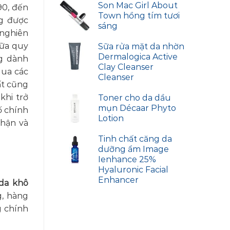
Son Mac Girl About
90, đến
Town hồng tím tươi
ng được
sáng
 nghiên
iữa quy
Sữa rửa mặt da nhờn
Dermalogica Active
g dành
Clay Cleanser
qua các
Cleanser
ất cũng
khi trở
Toner cho da dầu
mụn Décaar Phyto
ố chính
Lotion
nhận và
Tinh chất căng da
dưỡng ẩm Image
Ienhance 25%
Hyaluronic Facial
Enhancer
da khô
g, hàng
g chính