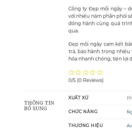
Công ty Đẹp mỗi ngày – de
với nhiều năm phân phối s
đồng hành cùng quá trình
qua.
Đẹp mỗi ngày cam kết bán
trả, bảo hành trong nhiều
hóa nhanh chóng, tiện lợi 
0/5
(0 Reviews)
XUẤT XỨ
P
THÔNG TIN
BỔ SUNG
CHỨC NĂNG
Ng
THƯƠNG HIỆU
A