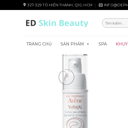
Chuyển
327-329 TÔ HIẾN THÀNH, Q10, HCM
INFO@DEPM
đến
nội
Tìm
dung
kiếm:
TRANG CHỦ
SẢN PHẨM
SPA
KHUY