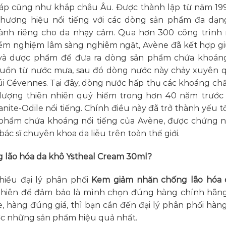
áp cũng như khắp châu Âu. Được thành lập từ năm 19
thương hiệu nổi tiếng với các dòng sản phẩm đa dạ
ành riêng cho da nhạy cảm. Qua hơn 300 công trình
kiểm nghiệm lâm sàng nghiêm ngặt, Avène đã kết hợp g
 và dược phẩm để đưa ra dòng sản phẩm chứa khoán
guồn từ nước mưa, sau đó dòng nước này chảy xuyên 
núi Cévennes. Tại đây, dòng nước hấp thụ các khoáng ch
lượng thiên nhiên quý hiếm trong hơn 40 năm trước 
ite-Odile nổi tiếng. Chính điều này đã trở thành yếu t
phẩm chứa khoáng nổi tiếng của Avène, được chứng 
ác sĩ chuyên khoa da liễu trên toàn thế giới.
lão hóa da khô Ystheal Cream 30ml?
hiều đại lý phân phối
Kem giảm nhăn chống lão hóa 
 nhiên để đảm bảo là mình chọn đúng hàng chính hãn
e, hàng đúng giá, thì bạn cần đến đại lý phân phối hàn
ợc những sản phẩm hiệu quả nhất.