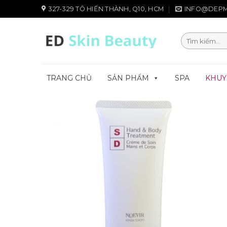
Chuyển
327-329 TÔ HIẾN THÀNH, Q10, HCM
INFO@DEPM
đến
nội
Tìm
dung
kiếm:
TRANG CHỦ
SẢN PHẨM
SPA
KHUY