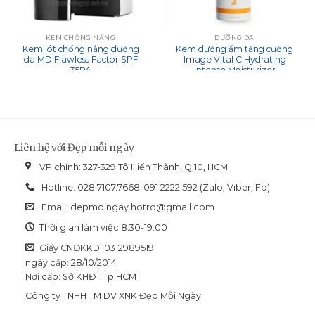
KEM CHỐNG NẮNG
DƯỠNG DA
Kem lót chống nắng dưỡng
Kem dưỡng ẩm tăng cường
da MD Flawless Factor SPF
Image Vital C Hydrating
35PA
Intense Moisturizer
Liên hệ với Đẹp mỗi ngày
VP chính: 327-329 Tô Hiến Thành, Q.10, HCM.
Hotline: 028.7107.7668-091 2222 592 (Zalo, Viber, Fb)
Email:
depmoingay.hotro@gmail.com
Thời gian làm việc 8:30-19:00
Giấy CNĐKKD: 0312989519
ngày cấp: 28/10/2014
Nơi cấp: Sở KHĐT Tp.HCM
Công ty TNHH TM DV XNK Đẹp Mỗi Ngày