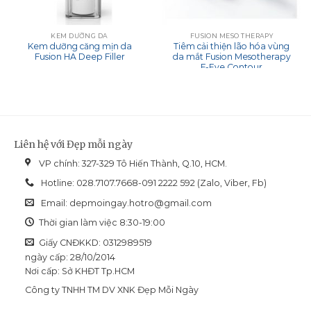
KEM DƯỠNG DA
FUSION MESO THERAPY
Kem dưỡng căng mịn da
Tiêm cải thiện lão hóa vùng
Fusion HA Deep Filler
da mắt Fusion Mesotherapy
F-Eye Contour
Liên hệ với Đẹp mỗi ngày
VP chính: 327-329 Tô Hiến Thành, Q.10, HCM.
Hotline: 028.7107.7668-091 2222 592 (Zalo, Viber, Fb)
Email:
depmoingay.hotro@gmail.com
Thời gian làm việc 8:30-19:00
Giấy CNĐKKD: 0312989519
ngày cấp: 28/10/2014
Nơi cấp: Sở KHĐT Tp.HCM
Công ty TNHH TM DV XNK Đẹp Mỗi Ngày