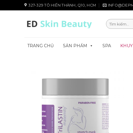
Chuyển
327-329 TÔ HIẾN THÀNH, Q10, HCM
INFO@DEPM
đến
nội
Tìm
dung
kiếm:
TRANG CHỦ
SẢN PHẨM
SPA
KHUY