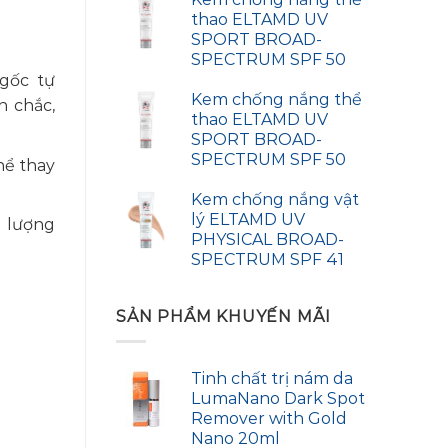
thao ELTAMD UV
SPORT BROAD-
SPECTRUM SPF 50
 gốc tự
Kem chống nắng thể
n chắc,
thao ELTAMD UV
SPORT BROAD-
SPECTRUM SPF 50
hể thay
Kem chống nắng vật
lý ELTAMD UV
u lượng
PHYSICAL BROAD-
SPECTRUM SPF 41
SẢN PHẨM KHUYẾN MÃI
Tinh chất trị nám da
LumaNano Dark Spot
Remover with Gold
Nano 20ml