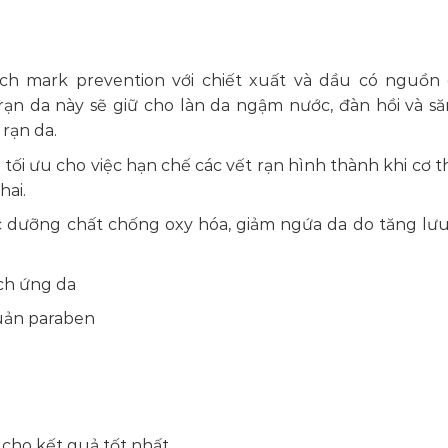
retch mark prevention với chiết xuất và dầu có nguồn
ạn da này sẽ giữ cho làn da ngậm nước, đàn hồi và să
rạn da.
tối ưu cho việc hạn chế các vết rạn hình thành khi cơ t
hai.
c dưỡng chất chống oxy hóa, giảm ngứa da do tăng lư
ch ứng da
uản paraben
cho kết quả tốt nhất.