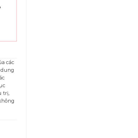
”
ủa các
i dung
ác
ục
trị,
 không