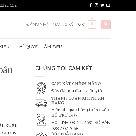
 2222 592
0
ĐĂNG NHẬP / ĐĂNG KÝ
0
₫
KIỆN
BÍ QUYẾT LÀM ĐẸP
bầu
CHÚNG TÔI CAM KẾT
CAM KẾT CHÍNH HÃNG
Đầy đủ hóa đơn, chứng từ
THANH TOÁN KHI NHẬN
HÀNG
Miễn phí giao hàng toàn quốc
HỖ TRỢ 24/7
HOTLINE: 091 2222 592 SỐ BÀN:
ết xuất
028 7107 7668
 da này
ĐỔI TRẢ HÀNG