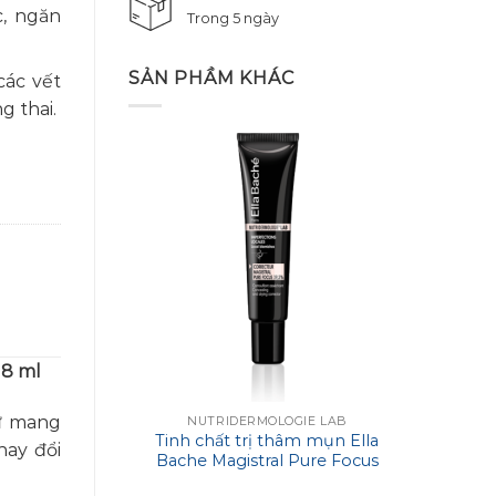
c, ngăn
Trong 5 ngày
SẢN PHẦM KHÁC
các vết
g thai.
18 ml
nữ mang
NUTRIDERMOLOGIE LAB
Tinh chất trị thâm mụn Ella
SERU
hay đổi
Bache Magistral Pure Focus
GLUCA
Corrector 19,3%