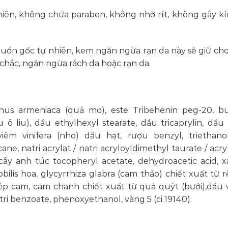
iên, không chứa paraben, không nhờ rít, không gây k
guồn gốc tự nhiên, kem ngăn ngừa rạn da này sẽ giữ cho
chắc, ngăn ngừa rách da hoặc rạn da.
us armeniaca (quả mơ), este Tribehenin peg-20, bu
 ô liu), dầu ethylhexyl stearate, dầu tricaprylin, dầu 
 viêm vinifera (nho) dầu hạt, rượu benzyl, triethano
ne, natri acrylat / natri acryloyldimethyl taurate / acry
cây anh túc tocopheryl acetate, dehydroacetic acid, 
ilis hoa, glycyrrhiza glabra (cam thảo) chiết xuất từ ​​r
 ép cam, cam chanh chiết xuất từ ​​quả quýt (bưởi),dầu
atri benzoate, phenoxyethanol, vàng 5 (ci 19140).