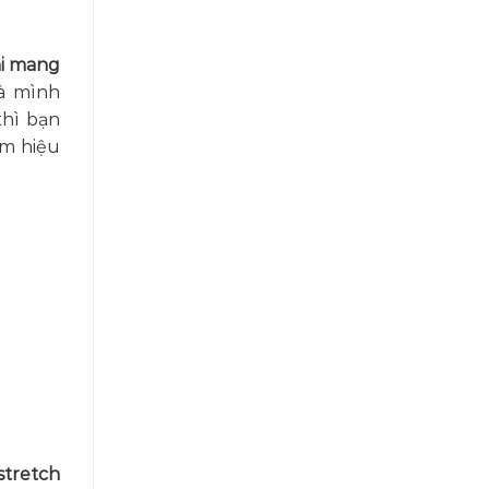
hi mang
à mình
thì bạn
ẩm hiệu
stretch