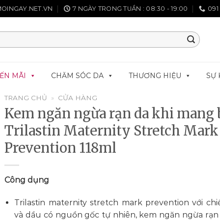
OINGAY.NET.VN
7 NGÀY TRONG TUẦN : 08:30 - 19:00
091
ẾN MÃI
CHĂM SÓC DA
THƯƠNG HIỆU
SỰ 
TRANG CHỦ
»
CỬA HÀNG
Kem ngăn ngừa rạn da khi mang 
Trilastin Maternity Stretch Mark
Prevention 118ml
Công dụng
Trilastin maternity stretch mark prevention với chi
và dầu có nguồn gốc tự nhiên, kem ngăn ngừa rạn