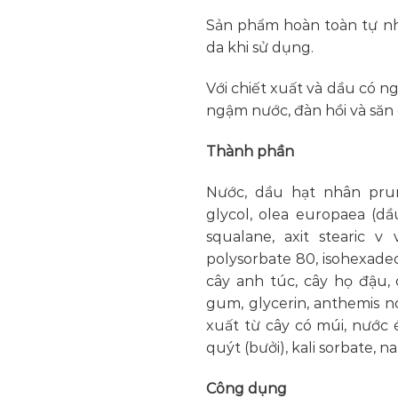
Sản phẩm hoàn toàn tự nh
da khi sử dụng.
Với chiết xuất và dầu có n
ngậm nước, đàn hồi và săn 
Thành phần
Nước, dầu hạt nhân prun
glycol, olea europaea (dầu
squalane, axit stearic v
polysorbate 80, isohexadeca
cây anh túc, cây họ đậu, 
gum, glycerin, anthemis nob
xuất từ ​​cây có múi, nước
quýt (bưởi), kali sorbate, n
Công dụng