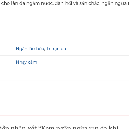
 cho làn da ngậm nước, đàn hồi và săn chắc, ngăn ngừa 
Ngăn lão hóa
,
Trị rạn da
Nhạy cảm
tiên nhận xét “Kem ngăn ngừa rạn da khi