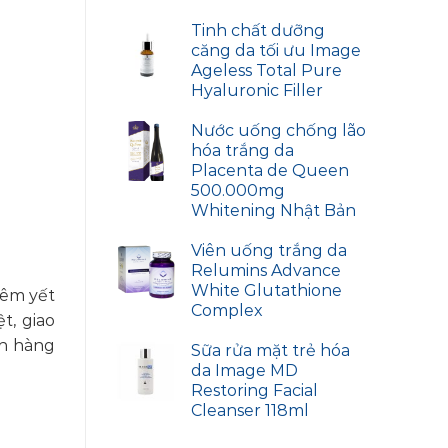
Tinh chất dưỡng
căng da tối ưu Image
Ageless Total Pure
Hyaluronic Filler
Nước uống chống lão
hóa trắng da
Placenta de Queen
500.000mg
Whitening Nhật Bản
Viên uống trắng da
Relumins Advance
White Glutathione
iêm yết
Complex
t, giao
ch hàng
Sữa rửa mặt trẻ hóa
da Image MD
Restoring Facial
Cleanser 118ml