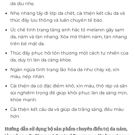
da dịu nhẹ.
Nhẹ nhàng tẩy đi lớp da chết, cải thiện kết cấu da và
thúc đẩy lưu thông và luân chuyển tế bào.
Ức chế tình trạng tăng sinh hắc tố melanin gây sạm
da, nám và tàn nhang. Xóa mờ thâm nám, tàn nhang
trên bề mặt da.
Thúc đẩy phục hồi tổn thương một cách tự nhiên của
da, duy trì làn da căng khỏe.
Ngăn ngừa tình trạng lão hóa da như chảy xệ, xỉn
màu, nếp nhăn.
Cải thiện da có đặc điểm khô, xỉn màu, thô ráp và sần
sùi nghiêm trọng để giúp khôi phục làn da sáng mịn,
khỏe mạnh.
Cải thiện kết cấu da và giúp da trắng sáng, đều màu
hơn.
Hướng dẫn sử dụng bộ sản phẩm chuyên điều trị da nám,