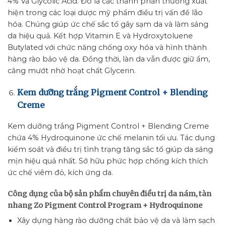
4% Và Glycolic Acid. Đó là các thành phần thường xuất
hiện trong các loại dược mỹ phẩm điều trị vấn đề lão
hóa. Chúng giúp ức chế sắc tố gây sạm da và làm sáng
da hiệu quả. Kết hợp Vitamin E và Hydroxytoluene
Butylated với chức năng chống oxy hóa và hình thành
hàng rào bảo vệ da. Đồng thời, làn da vẫn được giữ ẩm,
căng mướt nhờ hoạt chất Glycerin.
Kem dưỡng trắng Pigment Control + Blending
Creme
Kem dưỡng trắng Pigment Control + Blending Creme
chứa 4% Hydroquinone ức chế melanin tối ưu. Tác dụng
kiểm soát và điều trị tình trạng tăng sắc tố giúp da sáng
mịn hiệu quả nhất. Sở hữu phức hợp chống kích thích
ức chế viêm đỏ, kích ứng da.
Công dụng của bộ sản phẩm chuyên điều trị da nám, tàn
nhang Zo Pigment Control Program + Hydroquinone
Xây dựng hàng rào dưỡng chất bảo vệ da và làm sạch