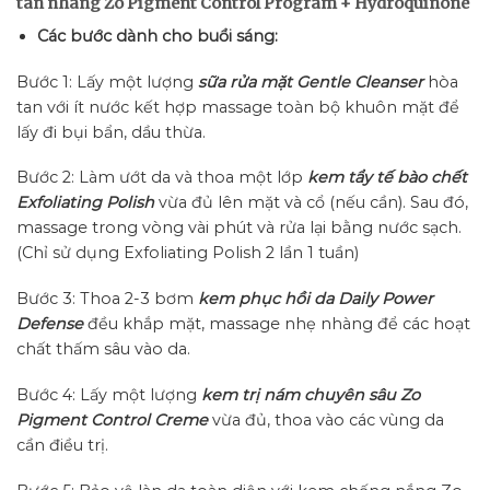
tàn nhang Zo Pigment Control Program + Hydroquinone
Các bước dành cho buổi sáng:
Bước 1: Lấy một lượng
sữa rửa mặt Gentle Cleanser
hòa
tan với ít nước kết hợp massage toàn bộ khuôn mặt để
lấy đi bụi bẩn, dầu thừa.
Bước 2: Làm ướt da và thoa một lớp
kem tẩy tế bào chết
Exfoliating Polish
vừa đủ lên mặt và cổ (nếu cần). Sau đó,
massage trong vòng vài phút và rửa lại bằng nước sạch.
(Chỉ sử dụng Exfoliating Polish 2 lần 1 tuần)
Bước 3: Thoa 2-3 bơm
kem phục hồi da Daily Power
Defense
đều khắp mặt, massage nhẹ nhàng để các hoạt
chất thấm sâu vào da.
Bước 4: Lấy một lượng
kem trị nám chuyên sâu
Zo
Pigment Control Creme
vừa đủ, thoa vào các vùng da
cần điều trị.