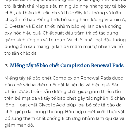
trội là tinh thể Magie siêu mịn giúp nhẹ nhàng tẩy tế bào
chết, cải thiện kết cấu da và thúc đẩy lưu thông và luân
chuyển tế bào. Đồng thời, bổ sung hàm lượng Vitamin A,
C, C-ester và E cần thiết nhằm bảo vệ làn da và chống
oxy hóa hiệu quả. Chiết xuất dầu tràm trà có tác dụng
giảm kích ứng da và trị mụn. Và chiết xuất hạt đậu tương
dưỡng ẩm sâu mang lại làn da mềm mại tự nhiên và hỗ
trợ săn chắc da.
Miếng tẩy tế bào chết Complexion Renewal Pads
Miếng tẩy tế bào chết Complexion Renewal Pads được
bào chế với hai điểm nổi bật là tiện lợi và hiệu quả. Sản
phẩm được thấm sẵn dưỡng chất giúp giảm thiểu dầu
trên bề mặt da và tẩy tế bào chết gây tắc nghẽn lỗ chân
lông. Hoạt chất Glycolic Acid giúp loại bỏ các tế bào da
chết giúp da thông thoáng. Hỗn hợp chiết xuất thực vật
bổ sung thêm chất chống kích ứng nhằm làm dịu da và
giảm mẩn đỏ.