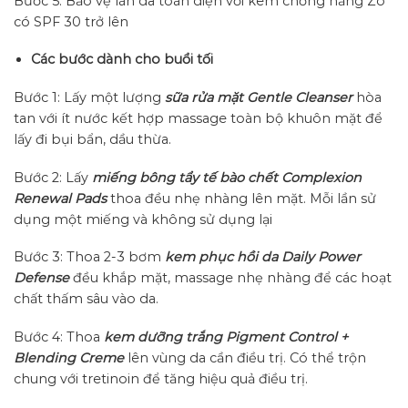
Bước 5: Bảo vệ làn da toàn diện với kem chống nắng Zo
có SPF 30 trở lên
Các bước dành cho buổi tối
Bước 1: Lấy một lượng
sữa rửa mặt Gentle Cleanser
hòa
tan với ít nước kết hợp massage toàn bộ khuôn mặt để
lấy đi bụi bẩn, dầu thừa.
Bước 2: Lấy
miếng bông tẩy tế bào chết
Complexion
Renewal Pads
thoa đều nhẹ nhàng lên mặt. Mỗi lần sử
dụng một miếng và không sử dụng lại
Bước 3: Thoa 2-3 bơm
kem phục hồi da Daily Power
Defense
đều khắp mặt, massage nhẹ nhàng để các hoạt
chất thấm sâu vào da.
Bước 4: Thoa
kem dưỡng trắng Pigment Control +
Blending Creme
lên vùng da cần điều trị. Có thể trộn
chung với tretinoin để tăng hiệu quả điều trị.