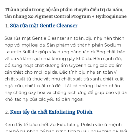
Thành phần trong bộ sản phẩm chuyên điều trị da nám,
tàn nhang Zo Pigment Control Program + Hydroquinone
Sữa rửa mặt Gentle Cleanser
Sữa rửa mặt Gentle Cleanser an toàn, dịu nhẹ nên thích
hợp với mọi loại da. Sản phẩm với thành phần Sodium
Laureth Sulfate giúp xây dựng hàng rào dưỡng chất bảo
vệ da và làm sạch mà không gây khô da. Bên cạnh đó,
bổ sung hoạt chất dưỡng ẩm Glycerin cung cấp độ ẩm
cần thiết cho mọi loại da. Đặc tính dịu nhẹ an toàn vì
chiết xuất từ thực vật như chiết xuất trà xanh, chiết xuất
ngải cứu, chiết xuất mã đề… Tất cả những thành phần
này chống oxy hóa và chống kích ứng để giúp bảo vệ da
khỏi tác hại của các yếu tố bên ngoài.
Kem tẩy da chết Exfoliating Polish
Kem tẩy tế bào chết Zo Exfoliating Polish với sứ mệnh
loại bỏ bã nhờn, tế bào sừng tích tụ lâu ngày trên da. Nổi