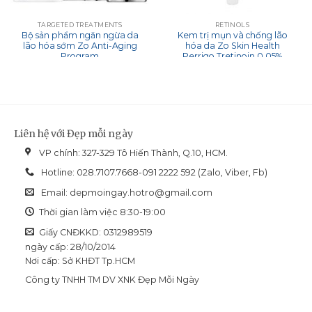
TARGETED TREATMENTS
RETINOLS
Bộ sản phẩm ngăn ngừa da
Kem trị mụn và chống lão
lão hóa sớm Zo Anti-Aging
hóa da Zo Skin Health
Program
Perrigo Tretinoin 0.05%
Liên hệ với Đẹp mỗi ngày
VP chính: 327-329 Tô Hiến Thành, Q.10, HCM.
Hotline: 028.7107.7668-091 2222 592 (Zalo, Viber, Fb)
Email:
depmoingay.hotro@gmail.com
Thời gian làm việc 8:30-19:00
Giấy CNĐKKD: 0312989519
ngày cấp: 28/10/2014
Nơi cấp: Sở KHĐT Tp.HCM
Công ty TNHH TM DV XNK Đẹp Mỗi Ngày