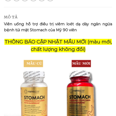
MÔ TẢ
Viên uống hỗ trợ điều trị viêm loét dạ dày ngăn ngừa
bệnh túi mật Stomach của Mỹ 90 viên
THÔNG BÁO CẬP NHẬT MẦU MỚI (màu mới,
chất lượng không đổi)