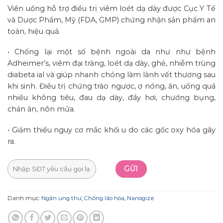
Viên uống hỗ trợ điều trị viêm loét dạ dày được Cục Y Tế
và Dược Phẩm, Mỹ (FDA, GMP) chứng nhận sản phẩm an
toàn, hiệu quả.
• Chống lại một số bệnh ngoài da như như bệnh
Adheimer’s, viêm đại tràng, loét dạ dày, ghẻ, nhiễm trùng
diabeta ial và giúp nhanh chóng làm lành vết thương sau
khi sinh. Điều trị chứng trào ngược, ợ nóng, ăn, uống quá
nhiều không tiêu, đau dạ dày, đầy hơi, chướng bụng,
chán ăn, nôn mửa.
• Giảm thiểu nguy cơ mắc khối u do các gốc oxy hóa gây
ra.
Danh mục:
Ngăn ung thư
,
Chống lão hóa
,
Nanogize