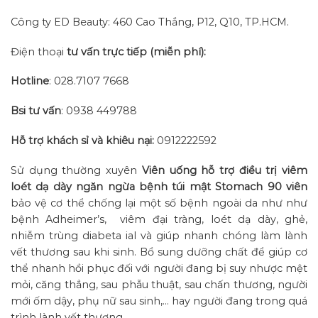
Công ty ED Beauty: 460 Cao Thắng, P12, Q10, TP.HCM.
Điện thoại
tư vấn trực tiếp (miễn phí):
Hotline
: 028.7107 7668
Bsi tư vấn
: 0938 449788
Hỗ trợ khách sỉ và khiêu nại:
0912222592
Sử dụng thường xuyên
Viên uống hỗ trợ điều trị viêm
loét dạ dày ngăn ngừa bệnh túi mật Stomach 90 viên
bảo vệ cơ thể chống lại một số bệnh ngoài da như như
bệnh Adheimer’s, viêm đại tràng, loét dạ dày, ghẻ,
nhiễm trùng diabeta ial và giúp nhanh chóng làm lành
vết thương sau khi sinh. Bổ sung dưỡng chất để giúp cơ
thể nhanh hồi phục đối với người đang bị suy nhược mệt
mỏi, căng thẳng, sau phẫu thuật, sau chấn thương, người
mới ốm dậy, phụ nữ sau sinh,… hay người đang trong quá
trình lành vết thương.