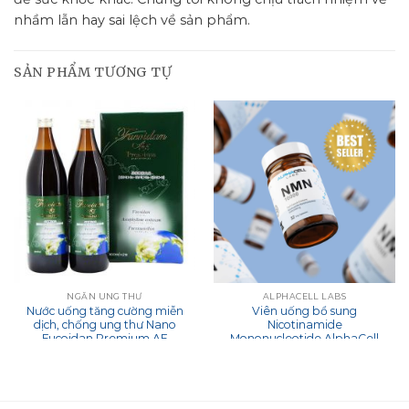
nhầm lẫn hay sai lệch về sản phẩm.
SẢN PHẨM TƯƠNG TỰ
NGĂN UNG THƯ
ALPHACELL LABS
Nước uống tăng cường miễn
Viên uống bổ sung
dịch, chống ung thư Nano
Nicotinamide
Fucoidan Premium AF
Mononucleotide AlphaCell
Premium Nhật Bản
Labs NMN 500mg