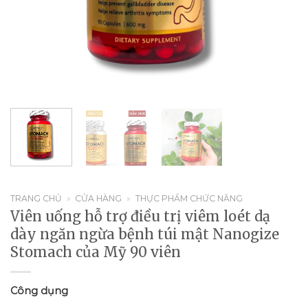
TRANG CHỦ
»
CỬA HÀNG
»
THỰC PHẨM CHỨC NĂNG
Viên uống hỗ trợ điều trị viêm loét dạ
dày ngăn ngừa bệnh túi mật Nanogize
Stomach của Mỹ 90 viên
Công dụng