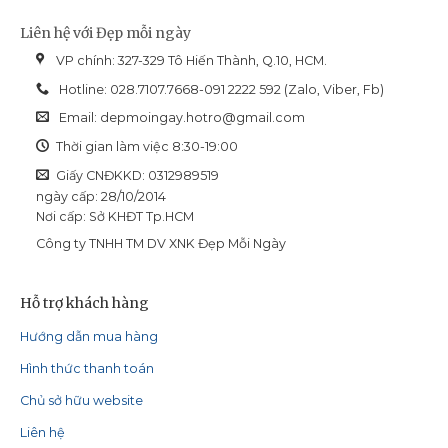
Liên hệ với Đẹp mỗi ngày
VP chính: 327-329 Tô Hiến Thành, Q.10, HCM.
Hotline: 028.7107.7668-091 2222 592 (Zalo, Viber, Fb)
Email:
depmoingay.hotro@gmail.com
Thời gian làm việc 8:30-19:00
Giấy CNĐKKD: 0312989519
ngày cấp: 28/10/2014
Nơi cấp: Sở KHĐT Tp.HCM
Công ty TNHH TM DV XNK Đẹp Mỗi Ngày
Hỗ trợ khách hàng
Hướng dẫn mua hàng
Hình thức thanh toán
Chủ sở hữu website
Liên hệ