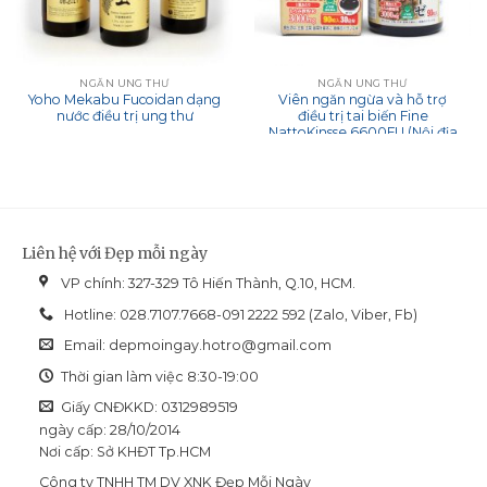
NGĂN UNG THƯ
NGĂN UNG THƯ
Yoho Mekabu Fucoidan dạng
Viên ngăn ngừa và hỗ trợ
nước điều trị ung thư
điều trị tai biến Fine
NattoKinsse 6600FU (Nội địa
Nhật bản)
Liên hệ với Đẹp mỗi ngày
VP chính: 327-329 Tô Hiến Thành, Q.10, HCM.
Hotline: 028.7107.7668-091 2222 592 (Zalo, Viber, Fb)
Email:
depmoingay.hotro@gmail.com
Thời gian làm việc 8:30-19:00
Giấy CNĐKKD: 0312989519
ngày cấp: 28/10/2014
Nơi cấp: Sở KHĐT Tp.HCM
Công ty TNHH TM DV XNK Đẹp Mỗi Ngày