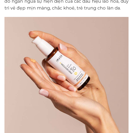
đó ngăn ngừa sự hiện diện của các dấu hiệu lão hoá, duy
trì vẻ đẹp mịn màng, chắc khoẻ, trẻ trung cho làn da.