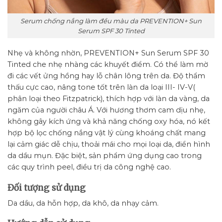
Serum chống nắng làm đều màu da PREVENTION+ Sun
Serum SPF 30 Tinted
Nhẹ và không nhờn, PREVENTION+ Sun Serum SPF 30
Tinted che nhẹ nhàng các khuyết điểm. Có thể làm mờ
đi các vết ửng hồng hay lỗ chân lông trên da. Độ thẩm
thấu cực cao, nâng tone tốt trên làn da loại III- IV-V(
phân loại theo Fitzpatrick), thích hợp với làn da vàng, da
ngăm của người châu Á. Với hương thơm cam dịu nhẹ,
không gây kích ứng và khả năng chống oxy hóa, nó kết
hợp bộ lọc chống nắng vật lý cùng khoáng chất mang
lại cảm giác dễ chịu, thoải mái cho mọi loại da, điển hình
da dầu mụn. Đặc biệt, sản phẩm ứng dụng cao trong
các quy trình peel, điều trị da công nghệ cao.
Đối tượng sử dụng
Da dầu, da hỗn hợp, da khô, da nhạy cảm.