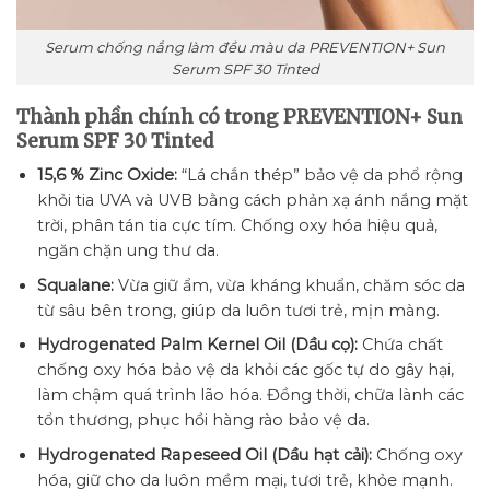
Serum chống nắng làm đều màu da PREVENTION+ Sun
Serum SPF 30 Tinted
Thành phần chính có trong PREVENTION+ Sun
Serum SPF 30 Tinted
15,6 % Zinc Oxide:
“Lá chắn thép” bảo vệ da phổ rộng
khỏi tia UVA và UVB bằng cách phản xạ ánh nắng mặt
trời, phân tán tia cực tím. Chống oxy hóa hiệu quả,
ngăn chặn ung thư da.
Squalane:
Vừa giữ ẩm, vừa kháng khuẩn, chăm sóc da
từ sâu bên trong, giúp da luôn tươi trẻ, mịn màng.
Hydrogenated Palm Kernel Oil (Dầu cọ):
Chứa chất
chống oxy hóa bảo vệ da khỏi các gốc tự do gây hại,
làm chậm quá trình lão hóa. Đồng thời, chữa lành các
tổn thương, phục hồi hàng rào bảo vệ da.
Hydrogenated Rapeseed Oil (Dầu hạt cải):
Chống oxy
hóa, giữ cho da luôn mềm mại, tươi trẻ, khỏe mạnh.