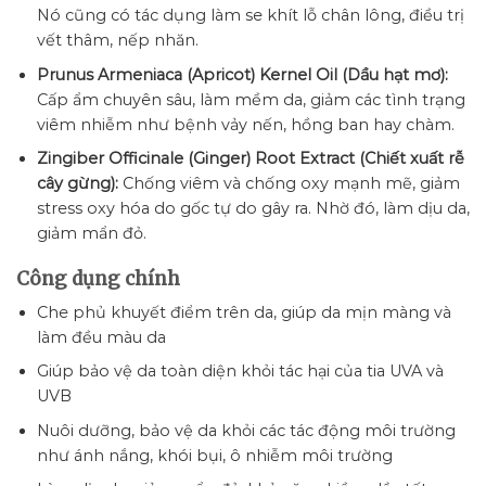
Nó cũng có tác dụng làm se khít lỗ chân lông, điều trị
vết thâm, nếp nhăn.
Prunus Armeniaca (Apricot) Kernel Oil (Dầu hạt mơ):
Cấp ẩm chuyên sâu, làm mềm da, giảm các tình trạng
viêm nhiễm như bệnh vảy nến, hồng ban hay chàm.
Zingiber Officinale (Ginger) Root Extract (Chiết xuất rễ
cây gừng):
Chống viêm và chống oxy mạnh mẽ, giảm
stress oxy hóa do gốc tự do gây ra. Nhờ đó, làm dịu da,
giảm mẩn đỏ.
Công dụng chính
Che phủ khuyết điểm trên da, giúp da mịn màng và
làm đều màu da
Giúp bảo vệ da toàn diện khỏi tác hại của tia UVA và
UVB
Nuôi dưỡng, bảo vệ da khỏi các tác động môi trường
như ánh nắng, khói bụi, ô nhiễm môi trường