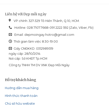
Liên hệ với Đẹp mỗi ngày
VP chính: 327-329 Tô Hiến Thành, Q.10, HCM.
Hotline: 028.7107.7668-091 2222 592 (Zalo, Viber, Fb)
Email:
depmoingay.hotro@gmail.com
Thời gian làm việc 8:30-19:00
Giấy CNĐKKD: 0312989519
ngày cấp: 28/10/2014
Nơi cấp: Sở KHĐT Tp.HCM
Công ty TNHH TM DV XNK Đẹp Mỗi Ngày
Hỗ trợ khách hàng
Hướng dẫn mua hàng
Hình thức thanh toán
Chủ sở hữu website