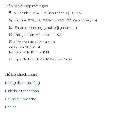
Liên hệ với Đẹp mỗi ngày
VP chính: 327-329 Tô Hiến Thành, Q.10, HCM.
Hotline: 028.7107.7668-091 2222 592 (Zalo, Viber, Fb)
Email:
depmoingay.hotro@gmail.com
Thời gian làm việc 8:30-19:00
Giấy CNĐKKD: 0312989519
ngày cấp: 28/10/2014
Nơi cấp: Sở KHĐT Tp.HCM
Công ty TNHH TM DV XNK Đẹp Mỗi Ngày
Hỗ trợ khách hàng
Hướng dẫn mua hàng
Hình thức thanh toán
Chủ sở hữu website
Liên hệ