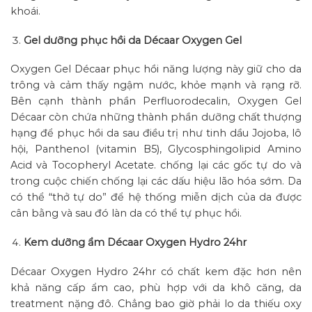
khoái.
Gel dưỡng phục hồi da Décaar Oxygen Gel
Oxygen Gel Décaar phục hồi năng lượng này giữ cho da
trông và cảm thấy ngậm nước, khỏe mạnh và rạng rỡ.
Bên cạnh thành phần Perfluorodecalin, Oxygen Gel
Décaar còn chứa những thành phần dưỡng chất thượng
hạng để phục hồi da sau điều trị như tinh dầu Jojoba, lô
hội, Panthenol (vitamin B5), Glycosphingolipid Amino
Acid và Tocopheryl Acetate. chống lại các gốc tự do và
trong cuộc chiến chống lại các dấu hiệu lão hóa sớm. Da
có thể “thở tự do” để hệ thống miễn dịch của da được
cân bằng và sau đó làn da có thể tự phục hồi.
Kem dưỡng ẩm Décaar Oxygen Hydro 24hr
Décaar Oxygen Hydro 24hr có chất kem đặc hơn nên
khả năng cấp ẩm cao, phù hợp với da khô căng, da
treatment nặng đô. Chẳng bao giờ phải lo da thiếu oxy