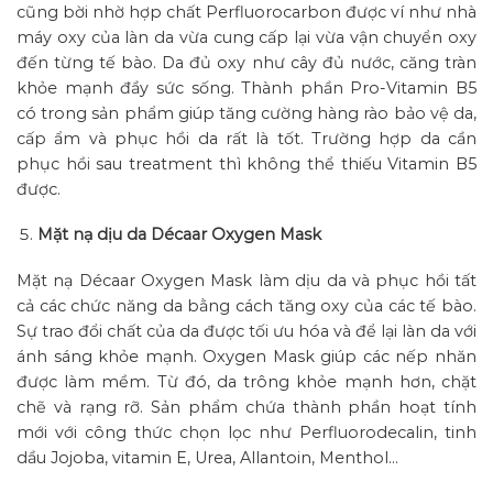
cũng bời nhờ hợp chất Perfluorocarbon được ví như nhà
máy oxy của làn da vừa cung cấp lại vừa vận chuyển oxy
đến từng tế bào. Da đủ oxy như cây đủ nước, căng tràn
khỏe mạnh đầy sức sống. Thành phần Pro-Vitamin B5
có trong sản phẩm giúp tăng cường hàng rào bảo vệ da,
cấp ẩm và phục hồi da rất là tốt. Trường hợp da cần
phục hồi sau treatment thì không thể thiếu Vitamin B5
được.
Mặt nạ dịu da Décaar Oxygen Mask
Mặt nạ Décaar Oxygen Mask làm dịu da và phục hồi tất
cả các chức năng da bằng cách tăng oxy của các tế bào.
Sự trao đổi chất của da được tối ưu hóa và để lại làn da với
ánh sáng khỏe mạnh. Oxygen Mask giúp các nếp nhăn
được làm mềm. Từ đó, da trông khỏe mạnh hơn, chặt
chẽ và rạng rỡ. Sản phẩm chứa thành phần hoạt tính
mới với công thức chọn lọc như Perfluorodecalin, tinh
dầu Jojoba, vitamin E, Urea, Allantoin, Menthol…