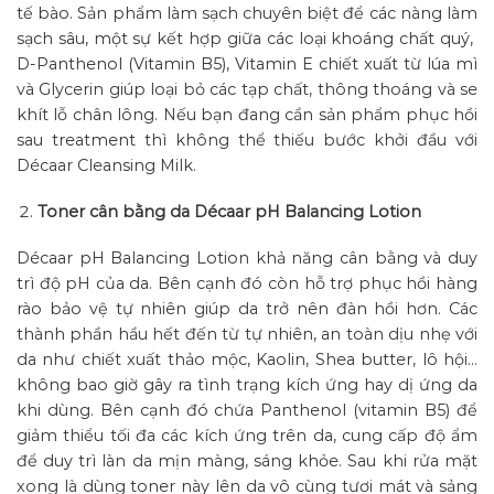
tế bào. Sản phẩm làm sạch chuyên biệt để các nàng làm
sạch sâu, một sự kết hợp giữa các loại khoáng chất quý,
D-Panthenol (Vitamin B5), Vitamin E chiết xuất từ lúa mì
và Glycerin giúp loại bỏ các tạp chất, thông thoáng và se
khít lỗ chân lông. Nếu bạn đang cần sản phẩm phục hồi
sau treatment thì không thể thiếu bước khởi đầu với
Décaar Cleansing Milk.
Toner cân bằng da Décaar pH Balancing Lotion
Décaar pH Balancing Lotion khả năng cân bằng và duy
trì độ pH của da. Bên cạnh đó còn hỗ trợ phục hồi hàng
rào bảo vệ tự nhiên giúp da trở nên đàn hồi hơn. Các
thành phần hầu hết đến từ tự nhiên, an toàn dịu nhẹ với
da như chiết xuất thảo mộc, Kaolin, Shea butter, lô hội…
không bao giờ gây ra tình trạng kích ứng hay dị ứng da
khi dùng. Bên cạnh đó chứa Panthenol (vitamin B5) để
giảm thiểu tối đa các kích ứng trên da, cung cấp độ ẩm
để duy trì làn da mịn màng, sáng khỏe. Sau khi rửa mặt
xong là dùng toner này lên da vô cùng tươi mát và sảng