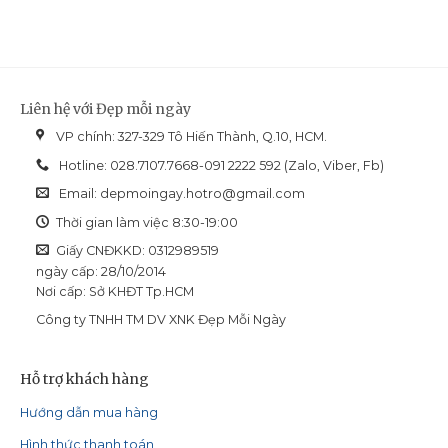
Liên hệ với Đẹp mỗi ngày
VP chính: 327-329 Tô Hiến Thành, Q.10, HCM.
Hotline: 028.7107.7668-091 2222 592 (Zalo, Viber, Fb)
Email:
depmoingay.hotro@gmail.com
Thời gian làm việc 8:30-19:00
Giấy CNĐKKD: 0312989519
ngày cấp: 28/10/2014
Nơi cấp: Sở KHĐT Tp.HCM
Công ty TNHH TM DV XNK Đẹp Mỗi Ngày
Hỗ trợ khách hàng
Hướng dẫn mua hàng
Hình thức thanh toán