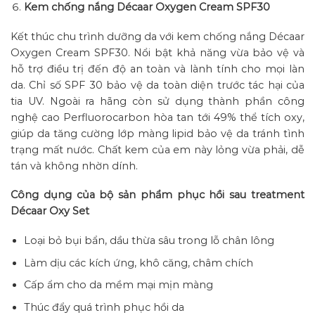
Kem chống nắng Décaar Oxygen Cream SPF30
Kết thúc chu trình dưỡng da với kem chống nắng Décaar
Oxygen Cream SPF30. Nổi bật khả năng vừa bảo vệ và
hỗ trợ điều trị đến độ an toàn và lành tính cho mọi làn
da. Chỉ số SPF 30 bảo vệ da toàn diện trước tác hại của
tia UV. Ngoài ra hãng còn sử dụng thành phần công
nghệ cao Perfluorocarbon hòa tan tới 49% thể tích oxy,
giúp da tăng cường lớp màng lipid bảo vệ da tránh tình
trạng mất nước. Chất kem của em này lỏng vừa phải, dễ
tán và không nhờn dính.
Công dụng của bộ sản phẩm phục hồi sau treatment
Décaar Oxy Set
Loại bỏ bụi bẩn, dầu thừa sâu trong lỗ chân lông
Làm dịu các kích ứng, khô căng, châm chích
Cấp ẩm cho da mềm mại mịn màng
Thúc đẩy quá trình phục hồi da