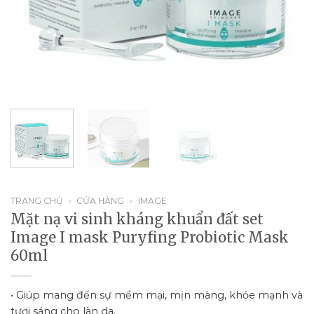
TRANG CHỦ
»
CỬA HÀNG
»
IMAGE
Mặt nạ vi sinh kháng khuẩn đất set
Image I mask Puryfing Probiotic Mask
60ml
• Giúp mang đến sự mềm mại, mịn màng, khỏe mạnh và
tươi sáng cho làn da.