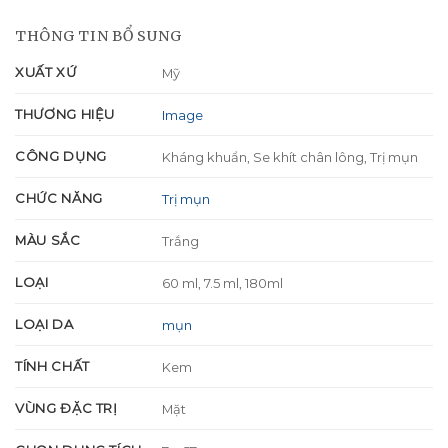
THÔNG TIN BỔ SUNG
XUẤT XỨ
Mỹ
THƯƠNG HIỆU
Image
CÔNG DỤNG
Kháng khuẩn, Se khít chân lông, Trị mụn
CHỨC NĂNG
Trị mụn
MÀU SẮC
Trắng
LOẠI
60 ml, 7.5 ml, 180ml
LOẠI DA
mụn
TÍNH CHẤT
Kem
VÙNG ĐẶC TRỊ
Mặt