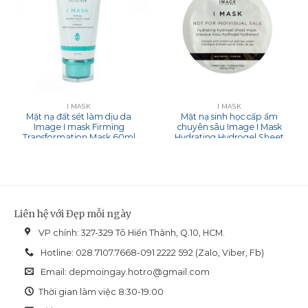
I MASK
I MASK
Mặt nạ đất sét làm dịu da
Mặt nạ sinh học cấp ẩm
Image I mask Firming
chuyên sâu Image I Mask
Transformation Mask 60ml
Hydrating Hydrogel Sheet
Mask
Liên hệ với Đẹp mỗi ngày
VP chính: 327-329 Tô Hiến Thành, Q.10, HCM.
Hotline: 028.7107.7668-091 2222 592 (Zalo, Viber, Fb)
Email:
depmoingay.hotro@gmail.com
Thời gian làm việc 8:30-19:00