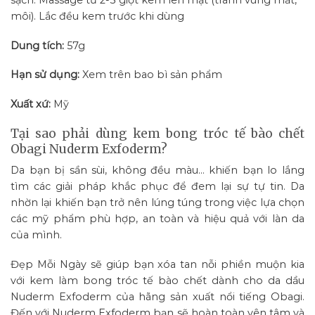
môi). Lắc đều kem trước khi dùng
Dung tích:
57g
Hạn sử dụng:
Xem trên bao bì sản phẩm
Xuất xứ:
Mỹ
Tại sao phải dùng kem bong tróc tế bào chết
Obagi Nuderm Exfoderm?
Da bạn bị sần sùi, không đều màu… khiến bạn lo lắng
tìm các giải pháp khắc phục để đem lại sự tự tin. Da
nhờn lại khiến bạn trở nên lúng túng trong việc lựa chọn
các mỹ phẩm phù hợp, an toàn và hiệu quả với làn da
của mình.
Đẹp Mỗi Ngày sẽ giúp bạn xóa tan nỗi phiền muộn kia
với kem làm bong tróc tế bào chết dành cho da dầu
Nuderm Exfoderm của hãng sản xuất nổi tiếng Obagi.
Đến với Nuderm Exfoderm bạn sẽ hoàn toàn yên tâm và