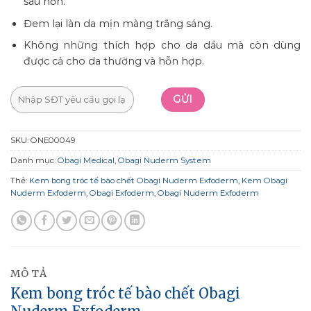
sâu hơn.
Đem lại làn da mịn màng trắng sáng.
Không những thích hợp cho da dầu mà còn dùng
được cả cho da thường và hỗn hợp.
SKU:
ONE00049
Danh mục:
Obagi Medical
,
Obagi Nuderm System
Thẻ:
Kem bong tróc tế bào chết Obagi Nuderm Exfoderm
,
Kem Obagi
Nuderm Exfoderm
,
Obagi Exfoderm
,
Obagi Nuderm Exfoderm
MÔ TẢ
Kem bong tróc tế bào chết Obagi