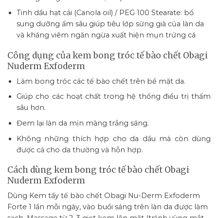
Tinh dầu hạt cải (Canola oil) / PEG 100 Stearate: bổ
sung dưỡng ẩm sâu giúp tiêu lớp sừng già của làn da
và kháng viêm ngăn ngừa xuất hiện mụn trứng cá
Công dụng của kem bong tróc tế bào chết Obagi
Nuderm Exfoderm
Làm bong tróc các tế bào chết trên bề mặt da.
Giúp cho các hoạt chất trong hệ thống điều trị thấm
sâu hơn.
Đem lại làn da mịn màng trắng sáng.
Không những thích hợp cho da dầu mà còn dùng
được cả cho da thường và hỗn hợp.
Cách dùng kem bong tróc tế bào chết Obagi
Nuderm Exfoderm
Dùng Kem tẩy tế bào chết Obagi Nu-Derm Exfoderm
Forte 1 lần mỗi ngày, vào buổi sáng trên làn da được làm
sạch. Massage từ 2-3 giọt kem lên mặt (tránh vùng mắt,