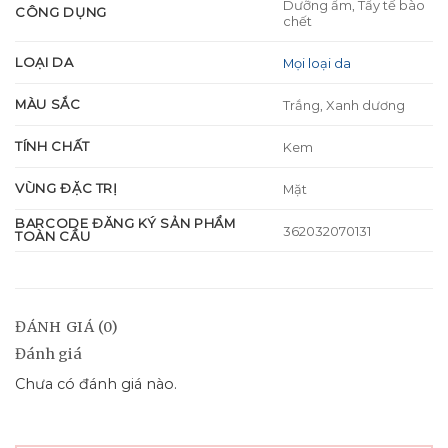
Dưỡng ẩm, Tẩy tế bào
CÔNG DỤNG
chết
LOẠI DA
Mọi loại da
MÀU SẮC
Trắng, Xanh dương
TÍNH CHẤT
Kem
VÙNG ĐẶC TRỊ
Mặt
BARCODE ĐĂNG KÝ SẢN PHẨM
362032070131
TOÀN CẦU
ĐÁNH GIÁ (0)
Đánh giá
Chưa có đánh giá nào.