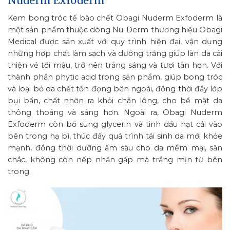
Nuderm Exfoderm
Kem bong tróc tế bào chết Obagi Nuderm Exfoderm là
một sản phẩm thuộc dòng Nu-Derm thương hiệu Obagi
Medical được sản xuất với quy trình hiện đại, vận dụng
những hợp chất làm sạch và dưỡng trắng giúp làn da cải
thiện vẻ tối màu, trở nên trắng sáng và tươi tắn hơn. Với
thành phần phytic acid trong sản phẩm, giúp bong tróc
và loại bỏ da chết tồn đọng bên ngoài, đồng thời đẩy lớp
bụi bẩn, chất nhờn ra khỏi chân lông, cho bề mặt da
thông thoáng và sáng hơn. Ngoài ra, Obagi Nuderm
Exfoderm còn bổ sung glycerin và tinh dầu hạt cải vào
bên trong hạ bì, thúc đấy quá trình tái sinh da mới khỏe
mạnh, đồng thời dưỡng ấm sâu cho da mềm mại, săn
chắc, không còn nếp nhăn gấp mà trắng mịn từ bên
trong.