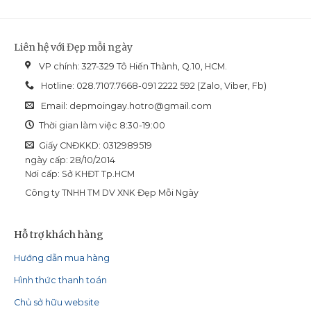
Liên hệ với Đẹp mỗi ngày
VP chính: 327-329 Tô Hiến Thành, Q.10, HCM.
Hotline: 028.7107.7668-091 2222 592 (Zalo, Viber, Fb)
Email:
depmoingay.hotro@gmail.com
Thời gian làm việc 8:30-19:00
Giấy CNĐKKD: 0312989519
ngày cấp: 28/10/2014
Nơi cấp: Sở KHĐT Tp.HCM
Công ty TNHH TM DV XNK Đẹp Mỗi Ngày
Hỗ trợ khách hàng
Hướng dẫn mua hàng
Hình thức thanh toán
Chủ sở hữu website