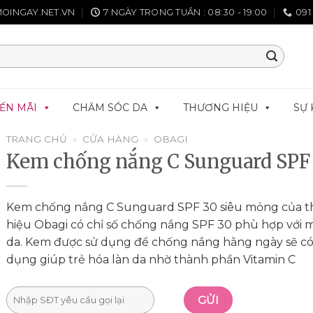
OINGAY.NET.VN
7 NGÀY TRONG TUẦN : 08:30 - 19:00
091
ẾN MÃI
CHĂM SÓC DA
THƯƠNG HIỆU
SỰ 
TRANG CHỦ
»
CỬA HÀNG
»
OBAGI
Kem chống nắng C Sunguard SPF
Kem chống nắng C Sunguard SPF 30 siêu mỏng của 
hiệu Obagi có chỉ số chống nắng SPF 30 phù hợp với mọ
da. Kem được sử dụng để chống nắng hằng ngày sẽ có
dụng giúp trẻ hóa làn da nhờ thành phần Vitamin C