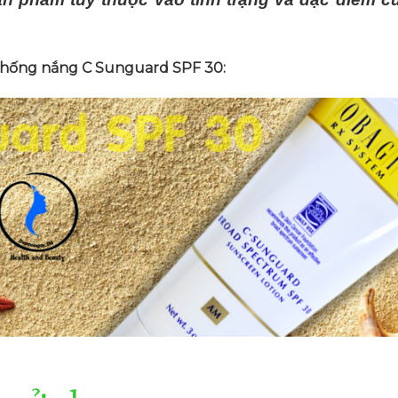
hống nắng C Sunguard SPF 30: