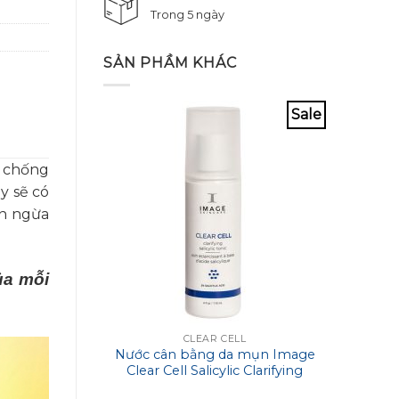
Trong 5 ngày
SẢN PHẦM KHÁC
Sale
ố chống
y sẽ có
ăn ngừa
ủa mỗi
CLEAR CELL
Nước cân bằng da mụn Image
Mặt n
Clear Cell Salicylic Clarifying
cấp đ
Tonic 118ml
M