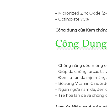
– Micronized Zinc Oxide (Z-
– Octinoxate 7.5%.
Công dụng của Kem chống
– Chống nắng siêu mỏng cu
– Giúp da chống lại các tia 
– Đem lại làn da mịn màng, 
– Bổ sung Vitamin C nuôi 
– Ngăn ngừa nám da, đen da
– Trẻ hóa làn da và chống 
Lưu ý: Hiệu quả của s