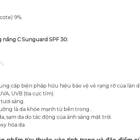
cote) 9%.
 nắng C Sunguard SPF 30
:
ng cấp biện pháp hữu hiệu bảo vệ vẻ rạng rỡ của làn d
UVA, UVB (tia cực tím).
tươi sáng.
dưỡng là da khỏe mạnh từ bên trong .
, sạm da do tác động của ánh sáng mặt trời.
oxy hóa da
ản phẩm tùy thuộc vào tình trạng và đặc điểm c