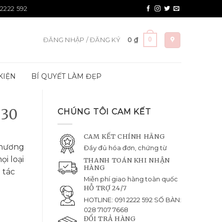
 2222 592
0
ĐĂNG NHẬP / ĐĂNG KÝ
0
₫
KIỆN
BÍ QUYẾT LÀM ĐẸP
 30
CHÚNG TÔI CAM KẾT
CAM KẾT CHÍNH HÃNG
thương
Đầy đủ hóa đơn, chứng từ
i loại
THANH TOÁN KHI NHẬN
HÀNG
 tác
Miễn phí giao hàng toàn quốc
HỖ TRỢ 24/7
HOTLINE: 091 2222 592 SỐ BÀN:
028 7107 7668
ĐỔI TRẢ HÀNG