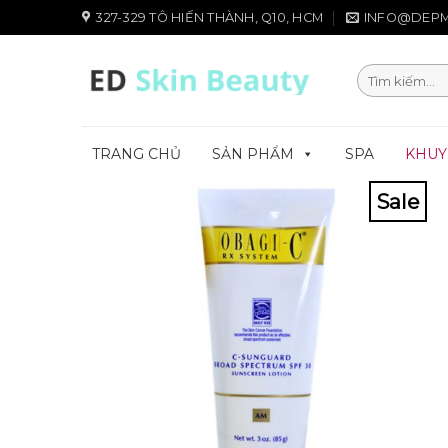
Chuyển
327-329 TÔ HIẾN THÀNH, Q10, HCM
INFO@DEPM
đến
nội
Tìm
dung
kiếm:
TRANG CHỦ
SẢN PHẨM
SPA
KHUY
Sale