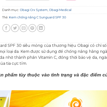
Danh mục:
Obagi Crx System
,
Obagi Medical
Thẻ:
Kem chống nắng C Sunguard SPF 30
d SPF 30 siêu mỏng của thương hiệu Obagi có chỉ s
mọi loại da. Kem được sử dụng để chống nắng hằng ngà
 da nhờ thành phần Vitamin C, đồng thời bảo vệ da, ng
ủa tia cực tím.
ản phẩm tùy thuộc vào tình trạng và đặc điểm c