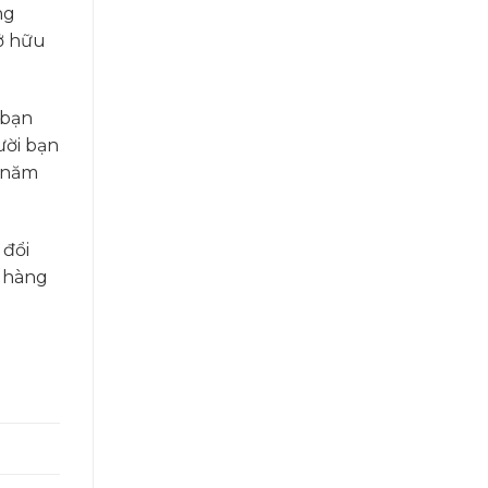
ng
sở hữu
 bạn
ười bạn
 năm
 đổi
n hàng