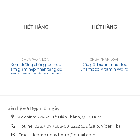
HẾT HÀNG
HẾT HÀNG
CHƯA PHÂN LOẠI
CHƯA PHÂN LOẠI
Kem dưỡng chống lão hóa
Dầu gội biotin mượt tóc
làm giảm nếp nhăn tăng độ
Shampoo Vitamin Wolrd
săn chắc da Avène Eluage
Emulsion 30ml
Liên hệ với Đẹp mỗi ngày
VP chính: 327-329 Tô Hiến Thành, Q.10, HCM.
Hotline: 028.7107.7668-091 2222 592 (Zalo, Viber, Fb)
Email:
depmoingay.hotro@gmail.com