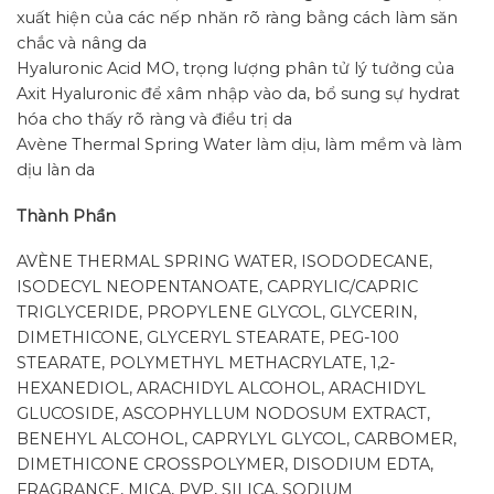
xuất hiện của các nếp nhăn rõ ràng bằng cách làm săn
chắc và nâng da
Hyaluronic Acid MO, trọng lượng phân tử lý tưởng của
Axit Hyaluronic để xâm nhập vào da, bổ sung sự hydrat
hóa cho thấy rõ ràng và điều trị da
Avène Thermal Spring Water làm dịu, làm mềm và làm
dịu làn da
Thành Phần
AVÈNE THERMAL SPRING WATER, ISODODECANE,
ISODECYL NEOPENTANOATE, CAPRYLIC/CAPRIC
TRIGLYCERIDE, PROPYLENE GLYCOL, GLYCERIN,
DIMETHICONE, GLYCERYL STEARATE, PEG-100
STEARATE, POLYMETHYL METHACRYLATE, 1,2-
HEXANEDIOL, ARACHIDYL ALCOHOL, ARACHIDYL
GLUCOSIDE, ASCOPHYLLUM NODOSUM EXTRACT,
BENEHYL ALCOHOL, CAPRYLYL GLYCOL, CARBOMER,
DIMETHICONE CROSSPOLYMER, DISODIUM EDTA,
FRAGRANCE, MICA, PVP, SILICA, SODIUM