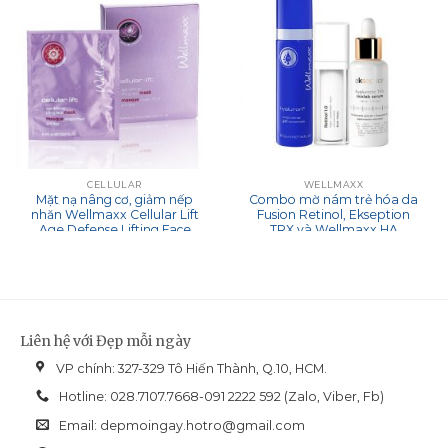
CELLULAR
WELLMAXX
Mặt nạ nâng cơ, giảm nếp
Combo mờ nám trẻ hóa da
nhăn Wellmaxx Cellular Lift
Fusion Retinol, Ekseption
Age Defense Lifting Face
TRX và Wellmaxx HA
Masks
Liên hệ với Đẹp mỗi ngày
VP chính: 327-329 Tô Hiến Thành, Q.10, HCM.
Hotline: 028.7107.7668-091 2222 592 (Zalo, Viber, Fb)
Email:
depmoingay.hotro@gmail.com