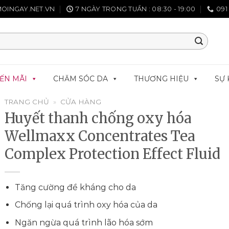
OINGAY.NET.VN
7 NGÀY TRONG TUẦN : 08:30 - 19:00
091
ẾN MÃI
CHĂM SÓC DA
THƯƠNG HIỆU
SỰ 
TRANG CHỦ
»
CỬA HÀNG
Huyết thanh chống oxy hóa
Wellmaxx Concentrates Tea
Complex Protection Effect Fluid
Tăng cường đề kháng cho da
Chống lại quá trình oxy hóa của da
Ngăn ngừa quá trình lão hóa sớm