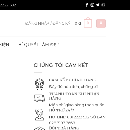
 2222 592
0
ĐĂNG NHẬP / ĐĂNG KÝ
0
₫
KIỆN
BÍ QUYẾT LÀM ĐẸP
CHÚNG TÔI CAM KẾT
CAM KẾT CHÍNH HÃNG
Đầy đủ hóa đơn, chứng từ
THANH TOÁN KHI NHẬN
HÀNG
Miễn phí giao hàng toàn quốc
HỖ TRỢ 24/7
HOTLINE: 091 2222 592 SỐ BÀN:
028 7107 7668
ĐỔI TRẢ HÀNG