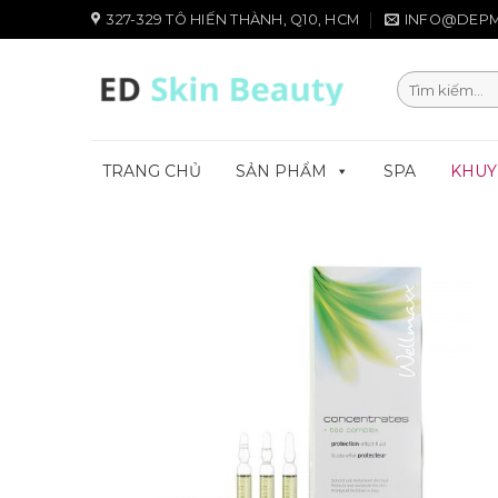
Chuyển
327-329 TÔ HIẾN THÀNH, Q10, HCM
INFO@DEPM
đến
nội
Tìm
dung
kiếm:
TRANG CHỦ
SẢN PHẨM
SPA
KHUY