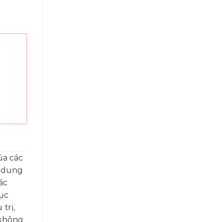
ủa các
i dung
ác
ục
trị,
 không