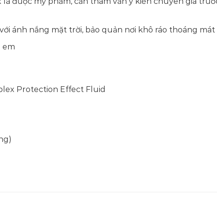
là được mỹ phẩm, cần tham vấn ý kiến chuyên gia trước
 với ánh nắng mặt trời, bảo quản nơi khô ráo thoáng mát
ẻ em
ex Protection Effect Fluid
ng)