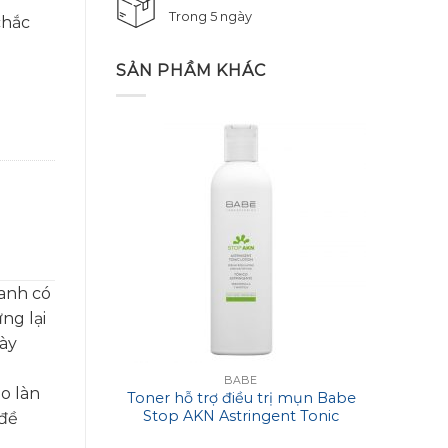
Trong 5 ngày
chắc
SẢN PHẦM KHÁC
anh có
ng lại
này
BABE
o làn
Toner hỗ trợ điều trị mụn Babe
Mặt 
Stop AKN Astringent Tonic
Ima
 đề
Lotion
Reju