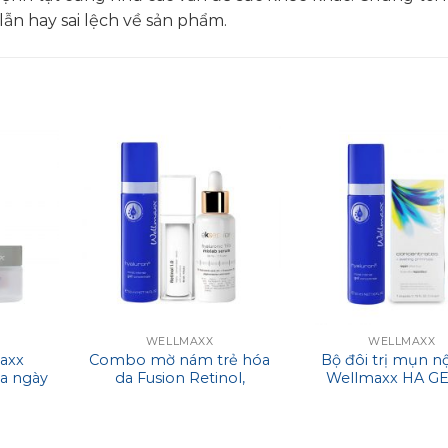
ẫn hay sai lệch về sản phẩm.
WELLMAXX
WELLMAXX
axx
Combo mờ nám trẻ hóa
Bộ đôi trị mụn nội
a ngày
da Fusion Retinol,
Wellmaxx HA GE
, mịn
Ekseption TRX và
huyết thanh hoa
Wellmaxx HA
thảo