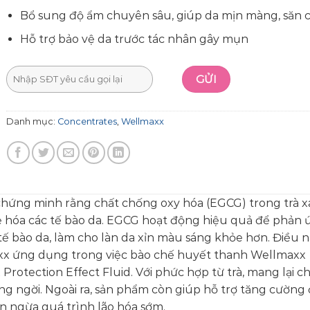
Bổ sung độ ẩm chuyên sâu, giúp da mịn màng, săn 
Hỗ trợ bảo vệ da trước tác nhân gây mụn
Danh mục:
Concentrates
,
Wellmaxx
hứng minh rằng chất chống oxy hóa (EGCG) trong trà x
ẻ hóa các tế bào da. EGCG hoạt động hiệu quả để phản ứ
 tế bào da, làm cho làn da xỉn màu sáng khỏe hơn. Điều 
x ứng dụng trong việc bào chế huyết thanh Wellmaxx
rotection Effect Fluid. Với phức hợp từ trà, mang lại ch
ạng ngời. Ngoài ra, sản phẩm còn giúp hỗ trợ tăng cường
n ngừa quá trình lão hóa sớm.