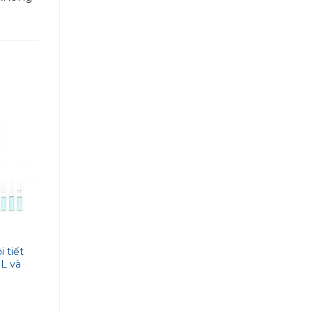
WELLMAXX
WELLMAXX
 tiết
Bộ 3 phục hồi da nhạy
Bộ sản phẩm dưỡ
L và
cảm kích ứng Wellmaxx
nhạy cảm Wellm
 anh
HA, CALM và Skineffect
Hyaluron Skineff
Serum