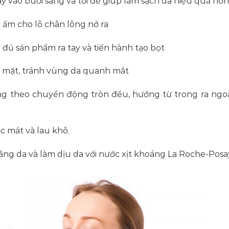
y vào buổi sáng và tối để giúp làm sạch da hiệu quả hơn
 ấm cho lỗ chân lông nở ra
đủ sản phẩm ra tay và tiến hành tạo bọt
n mặt, tránh vùng da quanh mắt
g theo chuyển động tròn đều, hướng từ trong ra ngoà
ớc mát và lau khô.
ằng da và làm dịu da với nước xịt khoáng La Roche-Posa