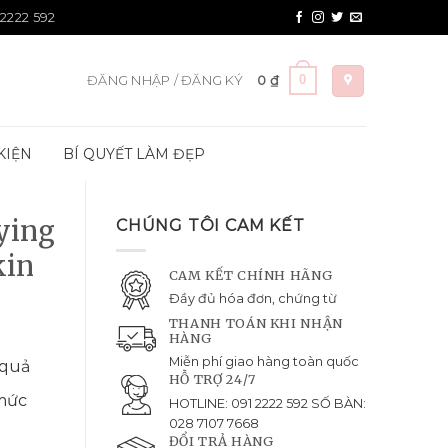
 2222 592
0
ĐĂNG NHẬP / ĐĂNG KÝ
0
₫
KIỆN
BÍ QUYẾT LÀM ĐẸP
fying
CHÚNG TÔI CAM KẾT
kin
CAM KẾT CHÍNH HÃNG
Đầy đủ hóa đơn, chứng từ
THANH TOÁN KHI NHẬN
HÀNG
Miễn phí giao hàng toàn quốc
 quả
HỖ TRỢ 24/7
 mức
HOTLINE: 091 2222 592 SỐ BÀN:
028 7107 7668
ĐỔI TRẢ HÀNG