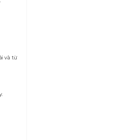
.
i và từ
y.