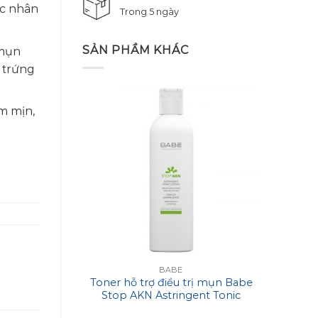
ác nhân
Trong 5 ngày
SẢN PHẦM KHÁC
 mụn
n trứng
m mịn,
BABE
Toner hỗ trợ điều trị mụn Babe
Mặt 
Stop AKN Astringent Tonic
Ima
Lotion
Reju