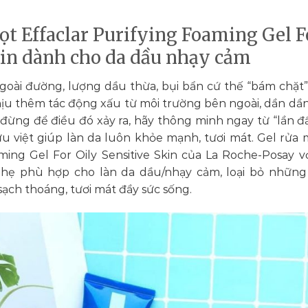
bọt Effaclar Purifying Foaming Gel F
kin dành cho da dầu nhạy cảm
goài đường, lượng dầu thừa, bụi bẩn cứ thế “bám chặt”
hịu thêm tác động xấu từ môi trường bên ngoài, dần dần
đừng để điều đó xảy ra, hãy thông minh ngay từ “lần đầ
 việt giúp làn da luôn khỏe mạnh, tươi mát. Gel rửa 
ming Gel For Oily Sensitive Skin của La Roche-Posay vớ
hẹ phù hợp cho làn da dầu/nhạy cảm, loại bỏ những
sạch thoáng, tươi mát đầy sức sống.