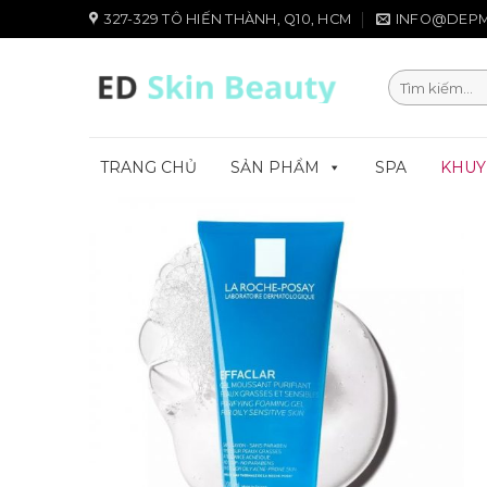
Chuyển
327-329 TÔ HIẾN THÀNH, Q10, HCM
INFO@DEPM
đến
nội
Tìm
dung
kiếm:
TRANG CHỦ
SẢN PHẨM
SPA
KHUY