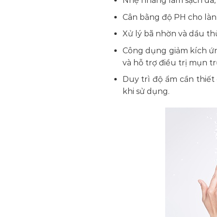
Nhẹ nhàng làm sạch da, 
Cân bằng độ PH cho làn
Xử lý bã nhờn và dầu th
Công dụng giảm kích ứng
và hỗ trợ điều trị mụn t
Duy trì độ ẩm cần thiế
khi sử dụng.