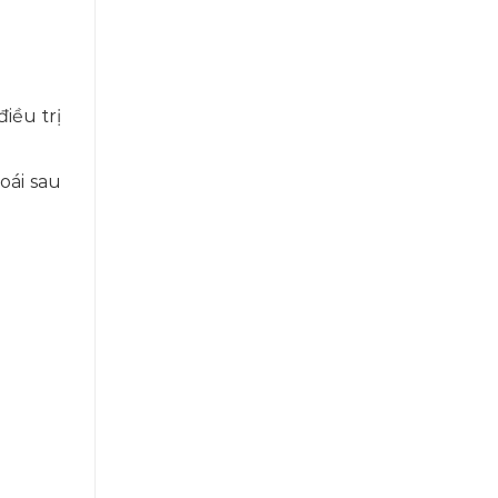
iều trị
oái sau