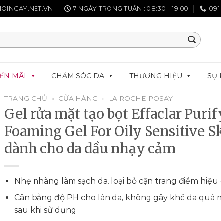
OINGAY.NET.VN
7 NGÀY TRONG TUẦN : 08:30 - 19:00
091
ẾN MÃI
CHĂM SÓC DA
THƯƠNG HIỆU
SỰ 
TRANG CHỦ
»
CỬA HÀNG
»
LA ROCHE-POSAY
Gel rửa mặt tạo bọt Effaclar Puri
Foaming Gel For Oily Sensitive S
dành cho da dầu nhạy cảm
Nhẹ nhàng làm sạch da, loại bỏ cặn trang điểm hiệu
Cân bằng độ PH cho làn da, không gây khô da quá
sau khi sử dụng