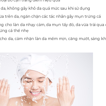
loại bỏ cặn trang điểm hiệu quả
 da, không gây khô da quá mức sau khi sử dụng
ừa trên da, ngăn chặn các tác nhân gây mụn trứng cá
 cho làn da nhạy cảm, da mụn tấy đỏ, da vừa trải qua đ
rứng cá thể nhẹ
t cho da, cảm nhận làn da mềm mịn, căng mướt, sảng kh