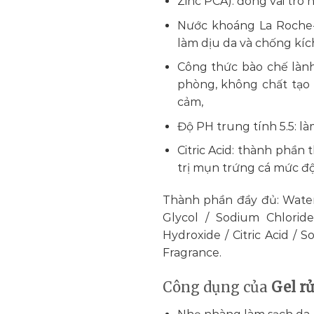
Zinc PCA): đóng vai trò 
Nước khoáng La Roche-
làm dịu da và chống kí
Công thức bào chế làn
phòng, không chất tạo
cảm,
Độ PH trung tính 5.5: l
Citric Acid: thành phần 
trị mụn trứng cá mức độ
Thành phần đầy đủ: Water
Glycol / Sodium Chlorid
Hydroxide / Citric Acid / 
Fragrance.
Công dụng của
Gel r