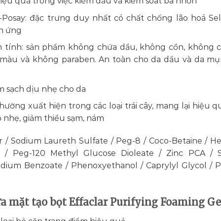
hiệu quả trong việc kiềm dầu và kiểm soát bã nhờn
Posay: đặc trưng duy nhất có chất chống lão hoá Se
ch ứng
h tính: sản phẩm không chứa dầu, không cồn, không 
 màu và không paraben. An toàn cho da dầu và da m
àm sạch dịu nhẹ cho da
thường xuất hiện trong các loại trái cây, mang lại hiệu q
 nhẹ, giảm thiểu sạm, nám
 / Sodium Laureth Sulfate / Peg-8 / Coco-Betaine / H
e / Peg-120 Methyl Glucose Dioleate / Zinc PCA / 
Sodium Benzoate / Phenoxyethanol / Caprylyl Glycol / P
ửa mặt tạo bọt Effaclar Purifying Foaming Ge