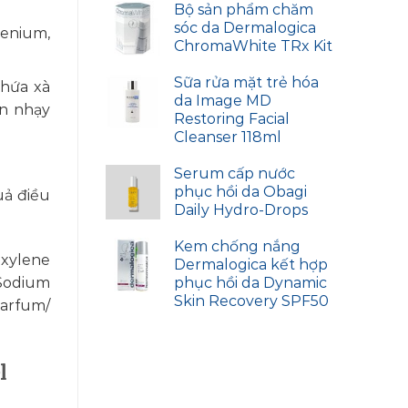
Bộ sản phẩm chăm
sóc da Dermalogica
lenium,
ChromaWhite TRx Kit
Sữa rửa mặt trẻ hóa
chứa xà
da Image MD
ụn nhạy
Restoring Facial
Cleanser 118ml
Serum cấp nước
phục hồi da Obagi
uả điều
Daily Hydro-Drops
Kem chống nắng
exylene
Dermalogica kết hợp
phục hồi da Dynamic
Sodium
Skin Recovery SPF50
arfum/​
l