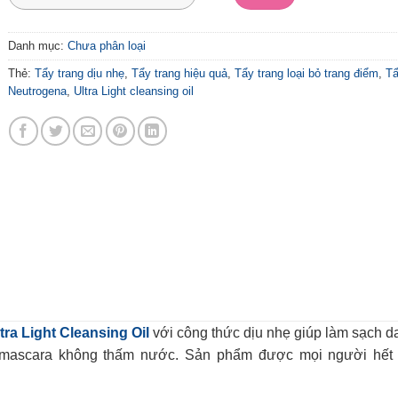
Danh mục:
Chưa phân loại
Thẻ:
Tẩy trang dịu nhẹ
,
Tẩy trang hiệu quả
,
Tẩy trang loại bỏ trang điể
trang Neutrogena
,
Ultra Light cleansing oil
Ultra Light Cleansing Oil
với công thức dịu nhẹ giúp l
điểm, thậm chí mascara không thấm nước. Sản phẩm đ