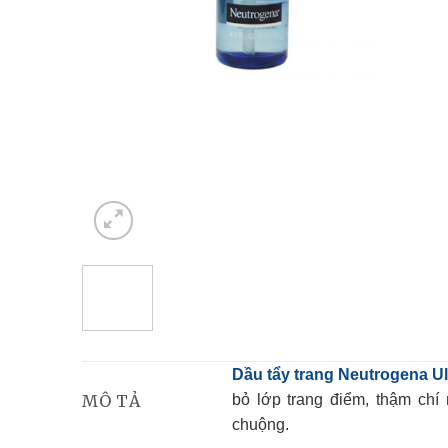
Dầu tẩy trang Neutrogena 
da và loại bỏ lớp trang 
MÔ TẢ
người hết sức ưa chuộng.