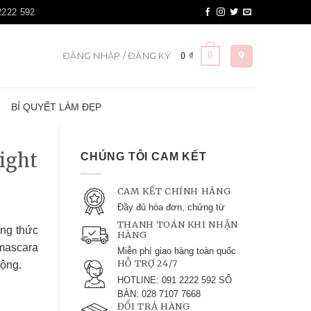
 2222 592
0
ĐĂNG NHẬP / ĐĂNG KÝ
0
₫
KIỆN
BÍ QUYẾT LÀM ĐẸP
ight
CHÚNG TÔI CAM KẾT
CAM KẾT CHÍNH HÃNG
Đầy đủ hóa đơn, chứng từ
THANH TOÁN KHI NHẬN
i công
HÀNG
m, thậm
Miễn phí giao hàng toàn quốc
HỖ TRỢ 24/7
ười hết
HOTLINE: 091 2222 592 SỐ BÀN:
028 7107 7668
ĐỔI TRẢ HÀNG