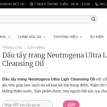
OINGAY.NET.VN
7 NGÀY TRONG TUẦN : 08:30 - 19:00
091
ẾN MÃI
CHĂM SÓC DA
THƯƠNG HIỆU
SỰ 
TRANG CHỦ
»
CỬA HÀNG
Dầu tẩy trang Neutrogena Ultra L
Cleansing Oil
Dầu tẩy trang Neutrogena Ultra Ligh Cleansing Oil
vớ
thức dịu nhẹ giúp làm sạch da và loại bỏ lớp trang điể
chí mascara không thấm nước. Sản phẩm được mọi ng
sức ưa chuộng.