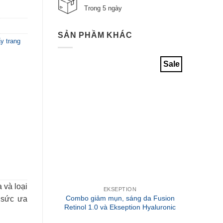
Trong 5 ngày
SẢN PHẦM KHÁC
m
,
Tẩy
Sale
àm sạch
EKSEPTION
Combo giảm mụn, sáng da
K
ược mọi
Fusion Retinol 1.0 và Ekseption
Illumi
Hyaluronic Niacin