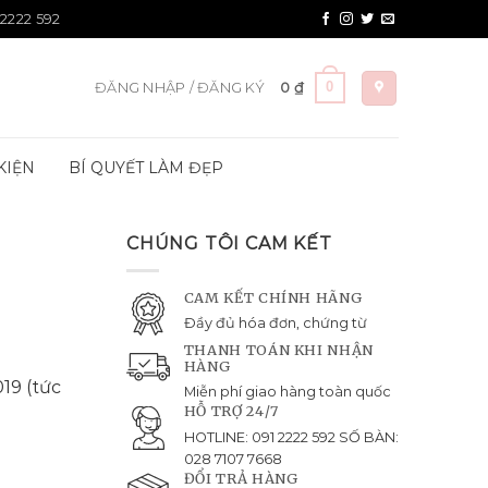
 2222 592
0
ĐĂNG NHẬP / ĐĂNG KÝ
0
₫
KIỆN
BÍ QUYẾT LÀM ĐẸP
CHÚNG TÔI CAM KẾT
CAM KẾT CHÍNH HÃNG
Đầy đủ hóa đơn, chứng từ
THANH TOÁN KHI NHẬN
HÀNG
19 (tức
Miễn phí giao hàng toàn quốc
HỖ TRỢ 24/7
HOTLINE: 091 2222 592 SỐ BÀN:
028 7107 7668
ĐỔI TRẢ HÀNG