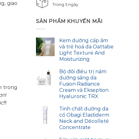
g, giao
Trong 5 ngày
SẢN PHẨM KHUYẾN MÃI
Kem dưỡng cấp ẩm
và trẻ hoá da Oattabe
Light Texture And
Moisturizing
Bộ đôi điều trị nám
dưỡng sáng da
Fusion Radiance
h trong
Cream và Ekseption
ơn!
Hyaluronic TRX
!!!
Tinh chất dưỡng da
cổ Obagi Elastiderm
Neck and Décolleté
Concentrate