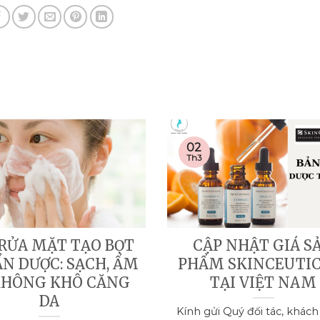
02
Th3
 RỬA MẶT TẠO BỌT
CẬP NHẬT GIÁ S
N DƯỢC: SẠCH, ẨM
PHẨM SKINCEUTI
KHÔNG KHÔ CĂNG
TẠI VIỆT NAM
DA
Kính gửi Quý đối tác, khách