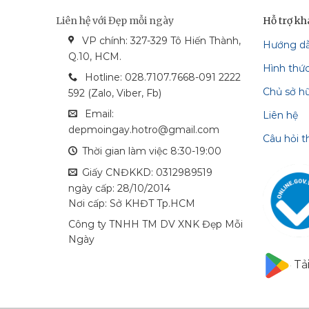
Liên hệ với Đẹp mỗi ngày
Hỗ trợ k
VP chính: 327-329 Tô Hiến Thành,
Hướng d
bonga_bank
vietcom_bank
vcash_bank
mastercard
Q.10, HCM.
Hình thứ
techcombank
visa
Hotline: 028.7107.7668-091 2222
Chủ sở h
592 (Zalo, Viber, Fb)
Email:
Liên hệ
depmoingay.hotro@gmail.com
Câu hỏi 
Thời gian làm việc 8:30-19:00
Giấy CNĐKKD: 0312989519
ngày cấp: 28/10/2014
Nơi cấp: Sở KHĐT Tp.HCM
Công ty TNHH TM DV XNK Đẹp Mỗi
Ngày
Tả