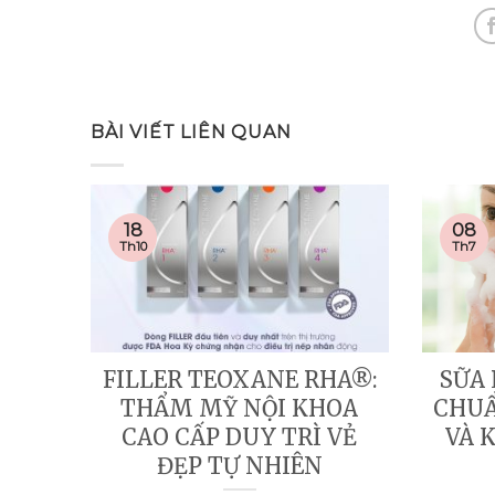
BÀI VIẾT LIÊN QUAN
18
08
Th10
Th7
FILLER TEOXANE RHA®:
SỮA
THẨM MỸ NỘI KHOA
CHUẨ
CAO CẤP DUY TRÌ VẺ
VÀ 
ĐẸP TỰ NHIÊN