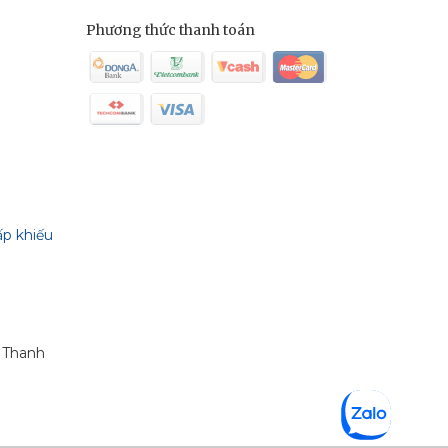
sản
phẩm
Phương thức thanh toán
Christina
Unstress
ấp khiếu
n Thanh