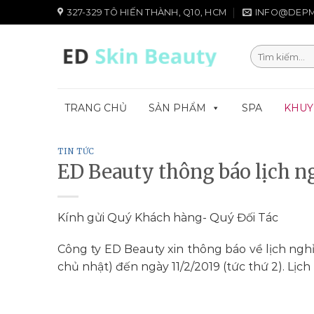
Chuyển
327-329 TÔ HIẾN THÀNH, Q10, HCM
INFO@DEPM
đến
nội
Tìm
dung
kiếm:
TRANG CHỦ
SẢN PHẨM
SPA
KHUY
TIN TỨC
ED Beauty thông báo lịch n
Kính gửi Quý Khách hàng- Quý Đối Tác
Công ty ED Beauty xin thông báo về lịch nghỉ
chủ nhật) đến ngày 11/2/2019 (tức thứ 2). Lịc