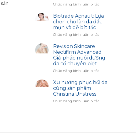
 sản
Kính gửi Quý đối tác, khách hàng
Bí
ở
Chức năng bình luận bị tắt
Quyết
Công
thân thiết của Ed Beauty! Chúng
Trắng
Dụng
Biotrade Acnaut: Lựa
tôi xin...
Sáng
Sản
chọn cho làn da dầu
Cùng
Phẩm
mụn và dễ bít tắc
Biotrade
Image
ở
Chức năng bình luận bị tắt
Skincare:
Biotrade
Giải
Acnaut:
Pháp
Revision Skincare
Lựa
Hiệu
Nectifirm Advanced:
chọn
Chỉnh
Giải pháp nuôi dưỡng
cho
Sắc
da cổ chuyên biệt
làn
Diện
da
ở
Chức năng bình luận bị tắt
dầu
Revision
mụn
Skincare
Xu hướng phục hồi da
và
Nectifirm
cùng sản phẩm
dễ
Advanced:
Christina Unstress
bít
Giải
ở
Chức năng bình luận bị tắt
tắc
pháp
Xu
nuôi
hướng
dưỡng
phục
da
hồi
cổ
da
chuyên
cùng
biệt