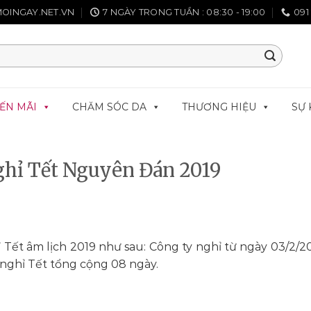
OINGAY.NET.VN
7 NGÀY TRONG TUẦN : 08:30 - 19:00
091
ẾN MÃI
CHĂM SÓC DA
THƯƠNG HIỆU
SỰ 
ghỉ Tết Nguyên Đán 2019
 Tết âm lịch 2019 như sau: Công ty nghỉ từ ngày 03/2/20
h nghỉ Tết tổng cộng 08 ngày.