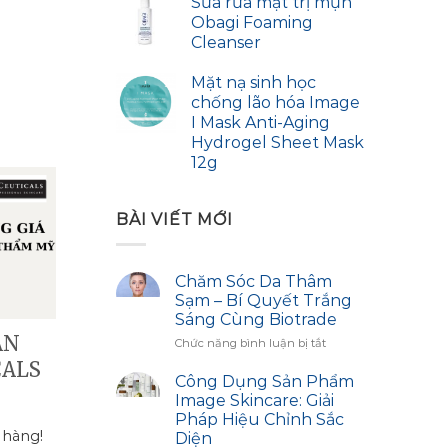
Sữa rửa mặt trị mụn
Obagi Foaming
Cleanser
Mặt nạ sinh học
chống lão hóa Image
I Mask Anti-Aging
Hydrogel Sheet Mask
12g
01
BÀI VIẾT MỚI
Th3
Chăm Sóc Da Thâm
Sạm – Bí Quyết Trắng
Sáng Cùng Biotrade
ẢN
THÔNG BÁO THAY ĐỔI
ở
Chức năng bình luận bị tắt
Chăm
CALS
GIÁ NANOMD CYNTRA
Sóc
Công Dụng Sản Phẩm
VÀ NANOMD® BRIT-N
Da
Image Skincare: Giải
Thâm
2.0
Pháp Hiệu Chỉnh Sắc
Sạm
 hàng!
Diện
–