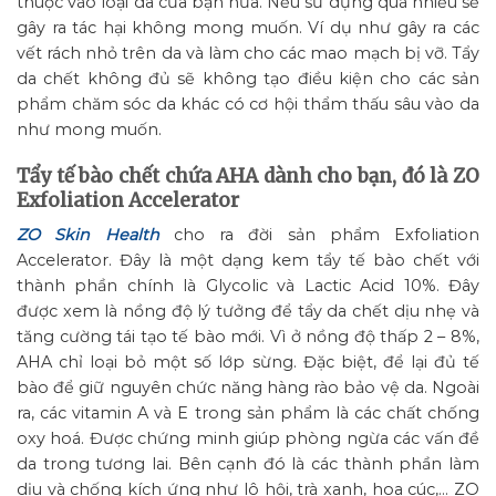
thuộc vào loại da của bạn nữa. Nếu sử dụng quá nhiều sẽ
gây ra tác hại không mong muốn. Ví dụ như gây ra các
vết rách nhỏ trên da và làm cho các mao mạch bị vỡ. Tẩy
da chết không đủ sẽ không tạo điều kiện cho các sản
phẩm chăm sóc da khác có cơ hội thẩm thấu sâu vào da
như mong muốn.
Tẩy tế bào chết chứa AHA dành cho bạn, đó là ZO
Exfoliation Accelerator
ZO Skin Health
cho ra đời sản phẩm Exfoliation
Accelerator. Đây là một dạng kem tẩy tế bào chết với
thành phần chính là Glycolic và Lactic Acid 10%. Đây
được xem là nồng độ lý tưởng để tẩy da chết dịu nhẹ và
tăng cường tái tạo tế bào mới. Vì ở nồng độ thấp 2 – 8%,
AHA chỉ loại bỏ một số lớp sừng. Đặc biệt, để lại đủ tế
bào để giữ nguyên chức năng hàng rào bảo vệ da. Ngoài
ra, các vitamin A và E trong sản phẩm là các chất chống
oxy hoá. Được chứng minh giúp phòng ngừa các vấn đề
da trong tương lai. Bên cạnh đó là các thành phần làm
dịu và chống kích ứng như lô hội, trà xanh, hoa cúc,… ZO