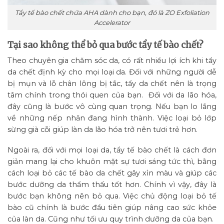
Tẩy tế bào chết chứa AHA dành cho bạn, đó là ZO Exfoliation
Accelerator
Tại sao không thể bỏ qua bước tẩy tế bào chết?
Theo chuyên gia chăm sóc da, có rất nhiều lợi ích khi tẩy
da chết định kỳ cho mọi loại da. Đối với những người dễ
bị mụn và lỗ chân lông bị tắc, tẩy da chết nên là trọng
tâm chính trong thói quen của bạn. Đối với da lão hóa,
đây cũng là bước vô cùng quan trọng. Nếu bạn lo lắng
về những nếp nhăn đang hình thành. Việc loại bỏ lớp
sừng già cỗi giúp làn da lão hóa trở nên tươi trẻ hơn.
Ngoài ra, đối với mọi loại da, tẩy tế bào chết là cách đơn
giản mang lại cho khuôn mặt sự tươi sáng tức thì, bằng
cách loại bỏ các tế bào da chết gây xỉn màu và giúp các
bước dưỡng da thẩm thấu tốt hơn. Chính vì vậy, đây là
bước bạn không nên bỏ qua. Việc chủ động loại bỏ tế
bào cũ chính là bước đầu tiên giúp nâng cao sức khỏe
của làn da. Cũng như tối ưu quy trình dưỡng da của bạn.