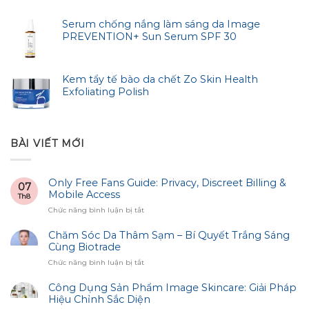
Serum chống nắng làm sáng da Image
PREVENTION+ Sun Serum SPF 30
Kem tẩy tế bào da chết Zo Skin Health
Exfoliating Polish
BÀI VIẾT MỚI
Only Free Fans Guide: Privacy, Discreet Billing &
07
Mobile Access
Th8
ở
Chức năng bình luận bị tắt
Only
Free
Chăm Sóc Da Thâm Sạm – Bí Quyết Trắng Sáng
Fans
Cùng Biotrade
Guide:
ở
Chức năng bình luận bị tắt
Privacy,
Chăm
Discreet
Sóc
Công Dụng Sản Phẩm Image Skincare: Giải Pháp
Billing
Da
Hiệu Chỉnh Sắc Diện
&
Thâm
Mobile