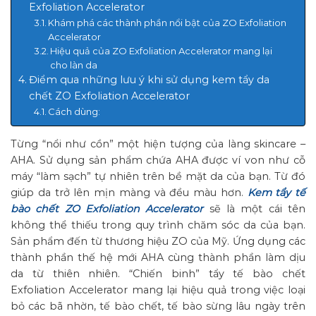
Exfoliation Accelerator
Khám phá các thành phần nổi bật của ZO Exfoliation
Accelerator
Hiệu quả của ZO Exfoliation Accelerator mang lại
cho làn da
Điểm qua những lưu ý khi sử dụng kem tẩy da
chết ZO Exfoliation Accelerator
Cách dùng:
Từng “nổi như cồn” một hiện tượng của làng skincare –
AHA. Sử dụng sản phẩm chứa AHA được ví von như cỗ
máy “làm sạch” tự nhiên trên bề mặt da của bạn. Từ đó
giúp da trở lên mịn màng và đều màu hơn.
Kem tẩy tế
bào chết ZO Exfoliation Accelerator
sẽ là một cái tên
không thể thiếu trong quy trình chăm sóc da của bạn.
Sản phẩm đến từ thương hiệu ZO của Mỹ. Ứng dụng các
thành phần thế hệ mới AHA cùng thành phần làm dịu
da từ thiên nhiên. “Chiến binh” tẩy tế bào chết
Exfoliation Accelerator mang lại hiệu quả trong việc loại
bỏ các bã nhờn, tế bào chết, tế bào sừng lâu ngày trên