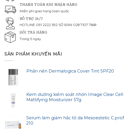
THANH TOÁN KHI NHẬN HÀNG
Miễn phí giao hàng toàn quốc
HỖ TRỢ 24/7
HOTLINE: 091 2222 592 SỐ BÀN: 028 7107 7668
ĐỔI TRẢ HÀNG
Trong 5 ngày
SẢN PHẨM KHUYẾN MÃI
Phấn nền Dermalogica Cover Tint SPF20
Kem dưỡng kiểm soát nhờn Image Clear Cell
Mattifying Moisturizer 57g
Serum làm giảm hắc tố da Mesoestetic C.prof
210