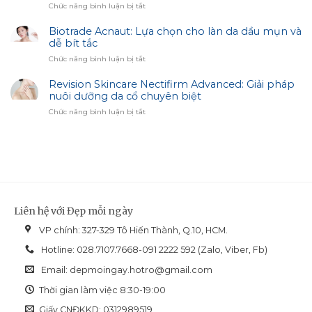
ở
Chức năng bình luận bị tắt
Sạm
Access
Công
–
Dụng
Biotrade Acnaut: Lựa chọn cho làn da dầu mụn và
Bí
Sản
dễ bít tắc
Quyết
Phẩm
Trắng
ở
Chức năng bình luận bị tắt
Image
Sáng
Biotrade
Skincare:
Cùng
Acnaut:
Revision Skincare Nectifirm Advanced: Giải pháp
Giải
Biotrade
Lựa
nuôi dưỡng da cổ chuyên biệt
Pháp
chọn
Hiệu
ở
Chức năng bình luận bị tắt
cho
Chỉnh
Revision
làn
Sắc
Skincare
da
Diện
Nectifirm
dầu
Advanced:
mụn
Giải
và
pháp
dễ
nuôi
bít
dưỡng
tắc
Liên hệ với Đẹp mỗi ngày
da
cổ
VP chính: 327-329 Tô Hiến Thành, Q.10, HCM.
chuyên
biệt
Hotline: 028.7107.7668-091 2222 592 (Zalo, Viber, Fb)
Email:
depmoingay.hotro@gmail.com
Thời gian làm việc 8:30-19:00
Giấy CNĐKKD: 0312989519