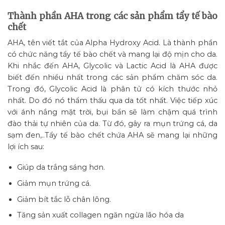
Thành phần AHA trong các sản phẩm tẩy tế bào
chết
AHA, tên viết tắt của Alpha Hydroxy Acid. Là thành phần
có chức năng tẩy tế bào chết và mang lại độ mịn cho da.
Khi nhắc đến AHA, Glycolic và Lactic Acid là AHA được
biết đến nhiều nhất trong các sản phẩm chăm sóc da.
Trong đó, Glycolic Acid là phân tử có kích thước nhỏ
nhất. Do đó nó thẩm thấu qua da tốt nhất. Việc tiếp xúc
với ánh nắng mặt trời, bụi bẩn sẽ làm chậm quá trình
đào thải tự nhiên của da. Từ đó, gây ra mụn trứng cá, da
sạm đen,..Tẩy tế bào chết chứa AHA sẽ mang lại những
lợi ích sau:
Giúp da trắng sáng hơn.
Giảm mụn trứng cá.
Giảm bít tắc lỗ chân lông.
Tăng sản xuất collagen ngăn ngừa lão hóa da