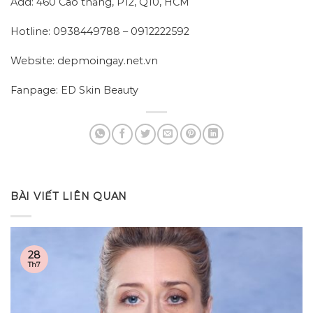
Add: 460 Cao thắng, P12, Q10, HCM
Hotline: 0938449788 – 0912222592
Website: depmoingay.net.vn
Fanpage: ED Skin Beauty
BÀI VIẾT LIÊN QUAN
28
Th7