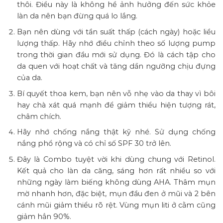
thôi. Điều này là không hề ảnh hưởng đến sức khỏe
làn da nên bạn đừng quá lo lắng.
Bạn nên dùng với tần suất thấp (cách ngày) hoặc liều
lượng thấp. Hãy nhớ điều chỉnh theo số lượng pump
trong thời gian đầu mới sử dụng. Đó là cách tập cho
da quen với hoạt chất và tăng dần ngưỡng chịu đựng
của da.
Bí quyết thoa kem, bạn nên vỗ nhẹ vào da thay vì bôi
hay chà xát quá mạnh để giảm thiểu hiện tượng rát,
châm chích.
Hãy nhớ chống nắng thật kỹ nhé. Sử dụng chống
nắng phổ rộng và có chỉ số SPF 30 trở lên.
Đây là Combo tuyệt vời khi dùng chung với Retinol.
Kết quả cho làn da căng, sáng hơn rất nhiều so với
những ngày làm biếng không dùng AHA. Thâm mụn
mờ nhanh hơn, đặc biệt, mụn đầu đen ở mũi và 2 bên
cánh mũi giảm thiểu rõ rệt. Vùng mụn liti ở cằm cũng
giảm hẳn 90%.