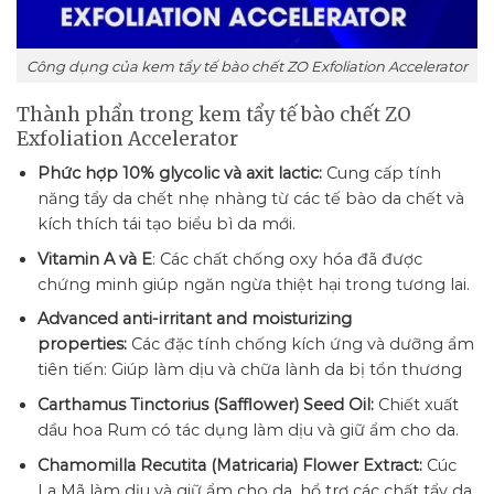
Công dụng của kem tẩy tế bào chết ZO Exfoliation Accelerator
Thành phẩn trong kem tẩy tế bào chết ZO
Exfoliation Accelerator
Phức hợp 10% glycolic và axit lactic:
Cung cấp tính
năng tẩy da chết nhẹ nhàng từ các tế bào da chết và
kích thích tái tạo biểu bì da mới.
Vitamin A và E
: Các chất chống oxy hóa đã được
chứng minh giúp ngăn ngừa thiệt hại trong tương lai.
Advanced anti-irritant and moisturizing
properties:
Các đặc tính chống kích ứng và dưỡng ẩm
tiên tiến: Giúp làm dịu và chữa lành da bị tổn thương
Carthamus Tinctorius (Safflower) Seed Oil:
Chiết xuất
dầu hoa Rum có tác dụng làm dịu và giữ ẩm cho da.
Chamomilla Recutita (Matricaria) Flower Extract:
Cúc
La Mã làm dịu và giữ ẩm cho da, hổ trợ các chất tẩy da