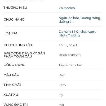
THƯƠNG HIỆU
Zo Medical
Ngăn lão hóa
,
Dưỡng trắng
,
CHỨC NĂNG
dưỡng ẩm
Da nám
,
Khô
,
Nhạy cảm
,
LOẠI DA
Nhờn
,
Thường
CHỌN DUNG TÍCH
30 ml, 50 ml
BARCODE ĐĂNG KÝ SẢN
810866010538
PHẨM TOÀN CẦU
CÔNG DỤNG
Tẩy tế bào chết
MÀU SẮC
Bạc
TÍNH CHẤT
Kem
XUẤT XỨ
Mỹ
VÙNG ĐẶC TRỊ
Mặt