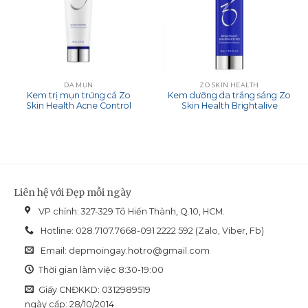
DA MỤN
ZO SKIN HEALTH
Kem trị mụn trứng cá Zo
Kem dưỡng da trắng sáng Zo
Skin Health Acne Control
Skin Health Brightalive
Liên hệ với Đẹp mỗi ngày
VP chính: 327-329 Tô Hiến Thành, Q.10, HCM.
Hotline: 028.7107.7668-091 2222 592 (Zalo, Viber, Fb)
Email:
depmoingay.hotro@gmail.com
Thời gian làm việc 8:30-19:00
Giấy CNĐKKD: 0312989519
ngày cấp: 28/10/2014