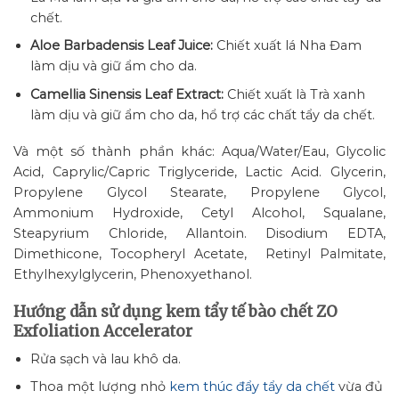
chết.
Aloe Barbadensis Leaf Juice:
Chiết xuất lá Nha Đam
làm dịu và giữ ẩm cho da.
Camellia Sinensis Leaf Extract:
Chiết xuất là Trà xanh
làm dịu và giữ ẩm cho da, hổ trợ các chất tẩy da chết.
Và một số thành phần khác: Aqua/Water/Eau, Glycolic
Acid, Caprylic/Capric Triglyceride, Lactic Acid. Glycerin,
Propylene Glycol Stearate, Propylene Glycol,
Ammonium Hydroxide, Cetyl Alcohol, Squalane,
Steapyrium Chloride, Allantoin. Disodium EDTA,
Dimethicone, Tocopheryl Acetate, Retinyl Palmitate,
Ethylhexylglycerin, Phenoxyethanol.
Hướng dẫn sử dụng kem tẩy tế bào chết ZO
Exfoliation Accelerator
Rửa sạch và lau khô da.
Thoa một lượng nhỏ
kem thúc đẩy tẩy da chết
vừa đủ