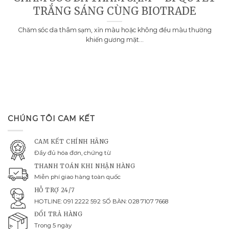
TRẮNG SÁNG CÙNG BIOTRADE
Chăm sóc da thâm sạm, xỉn màu hoặc không đều màu thường
khiến gương mặt...
CHÚNG TÔI CAM KẾT
CAM KẾT CHÍNH HÃNG
Đầy đủ hóa đơn, chứng từ
THANH TOÁN KHI NHẬN HÀNG
Miễn phí giao hàng toàn quốc
HỖ TRỢ 24/7
HOTLINE: 091 2222 592 SỐ BÀN: 028 7107 7668
ĐỔI TRẢ HÀNG
Trong 5 ngày