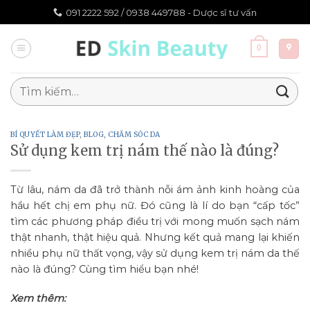
Chuyển
091 2222 592 /
0938 449788 - Dược sĩ tư vấn
đến
nội
0
dung
Tìm
kiếm:
BÍ QUYẾT LÀM ĐẸP
,
BLOG
,
CHĂM SÓC DA
Sử dụng kem trị nám thế nào là đúng?
Từ lâu, nám da đã trở thành nỗi ám ảnh kinh hoàng của
hầu hết chị em phụ nữ. Đó cũng là lí do bạn “cấp tốc”
tìm các phương pháp điều trị với mong muốn sạch nám
thật nhanh, thật hiệu quả. Nhưng kết quả mang lại khiến
nhiều phụ nữ thất vọng, vậy sử dụng kem trị nám da thế
nào là đúng? Cùng tìm hiểu bạn nhé!
Xem thêm: