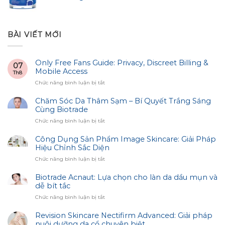
BÀI VIẾT MỚI
Only Free Fans Guide: Privacy, Discreet Billing &
07
Mobile Access
Th8
ở
Chức năng bình luận bị tắt
Only
Free
Chăm Sóc Da Thâm Sạm – Bí Quyết Trắng Sáng
Fans
Cùng Biotrade
Guide:
ở
Chức năng bình luận bị tắt
Privacy,
Chăm
Discreet
Sóc
Công Dụng Sản Phẩm Image Skincare: Giải Pháp
Billing
Da
Hiệu Chỉnh Sắc Diện
&
Thâm
Mobile
ở
Chức năng bình luận bị tắt
Sạm
Access
Công
–
Dụng
Biotrade Acnaut: Lựa chọn cho làn da dầu mụn và
Bí
Sản
dễ bít tắc
Quyết
Phẩm
Trắng
ở
Chức năng bình luận bị tắt
Image
Sáng
Biotrade
Skincare:
Cùng
Acnaut:
Revision Skincare Nectifirm Advanced: Giải pháp
Giải
Biotrade
Lựa
nuôi dưỡng da cổ chuyên biệt
Pháp