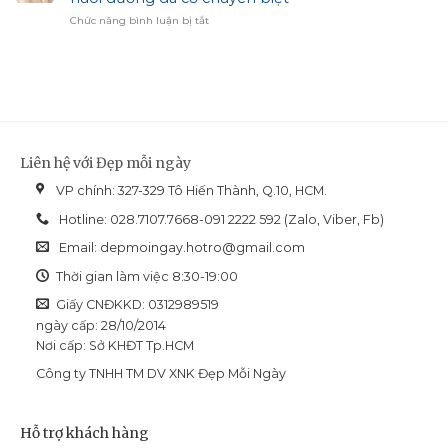
chọn
Hiệu
ở
Chức năng bình luận bị tắt
cho
Chỉnh
Revision
làn
Sắc
Skincare
da
Diện
Nectifirm
dầu
Advanced:
mụn
Giải
và
pháp
dễ
nuôi
bít
dưỡng
tắc
Liên hệ với Đẹp mỗi ngày
da
cổ
VP chính: 327-329 Tô Hiến Thành, Q.10, HCM.
chuyên
biệt
Hotline: 028.7107.7668-091 2222 592 (Zalo, Viber, Fb)
Email:
depmoingay.hotro@gmail.com
Thời gian làm việc 8:30-19:00
Giấy CNĐKKD: 0312989519
ngày cấp: 28/10/2014
Nơi cấp: Sở KHĐT Tp.HCM
Công ty TNHH TM DV XNK Đẹp Mỗi Ngày
Hỗ trợ khách hàng