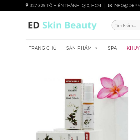
Chuyển
327-329 TÔ HIẾN THÀNH, Q10, HCM
INFO@DEPM
đến
nội
Tìm
dung
kiếm:
TRANG CHỦ
SẢN PHẨM
SPA
KHUY