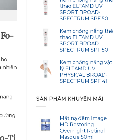
thao ELTAMD UV
SPORT BROAD-
SPECTRUM SPF 50
Kem chống nắng thể
 Fo-
thao ELTAMD UV
SPORT BROAD-
SPECTRUM SPF 50
cho
Kem chống nắng vật
ự nhiên
lý ELTAMD UV
PHYSICAL BROAD-
SPECTRUM SPF 41
 nang
SẢN PHẨM KHUYẾN MÃI
 cường
Mặt nạ đêm Image
MD Restoring
Overnight Retinol
o-Ti
Masque 50ml