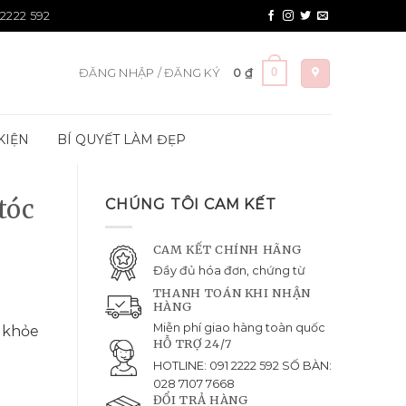
 2222 592
0
ĐĂNG NHẬP / ĐĂNG KÝ
0
₫
KIỆN
BÍ QUYẾT LÀM ĐẸP
tóc
CHÚNG TÔI CAM KẾT
CAM KẾT CHÍNH HÃNG
Đầy đủ hóa đơn, chứng từ
THANH TOÁN KHI NHẬN
HÀNG
Miễn phí giao hàng toàn quốc
 khỏe
HỖ TRỢ 24/7
HOTLINE: 091 2222 592 SỐ BÀN:
028 7107 7668
ĐỔI TRẢ HÀNG