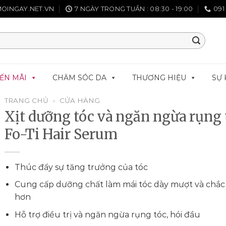
OINGAY.NET.VN
7 NGÀY TRONG TUẦN : 08:30 - 19:00
091
ẾN MÃI
CHĂM SÓC DA
THƯƠNG HIỆU
SỰ 
TRANG CHỦ
»
CỬA HÀNG
Xịt dưỡng tóc và ngăn ngừa rụng 
Fo-Ti Hair Serum
Thúc đẩy sự tăng trưởng của tóc
Cung cấp dưỡng chất làm mái tóc dày mượt và chắc
hơn
Hỗ trợ điều trị và ngăn ngừa rụng tóc, hói đầu