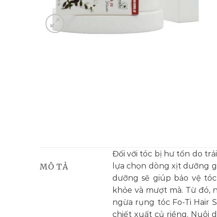
Đối với tóc bị hư tổn do t
lựa chọn dòng xịt dưỡng gi
MÔ TẢ
dưỡng sẽ giúp bảo vệ tóc
khỏe và mượt mà. Từ đó, n
ngừa rụng tóc Fo-Ti Hair 
chiết xuất củ riềng. Nuô