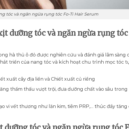
ng tóc và ngăn ngừa rụng tóc Fo-Ti Hair Serum
ịt dưỡng tóc và ngăn ngừa rụng tóc
rong hà thủ ô đỏ được nghiên cứu và đánh giá lâm sàng 
hát triển của nang tóc và kích hoạt chu trình mọc tóc t
ết xuất cây địa liền và Chiết xuất củ riềng
ăng thẩm thấu vượt trội, đưa dưỡng chất vào sâu trong
ạo vi vết thương như lăn kim, tiêm PRP,… thúc đẩy tăng
t dưỡng tóc và ngăn ngừa rụng tóc F