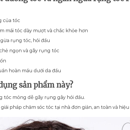
g của tóc
m mái tóc dày mượt và chắc khỏe hơn
ngừa rụng tóc, hói đầu
 chẻ ngọn và gãy rụng tóc
tổn
uần hoàn máu dưới da đầu
 dụng sản phẩm này?
g tóc mỏng dễ gãy rụng gây hói đầu.
iải pháp chăm sóc tóc tại nhà đơn giản, an toàn và hiệu