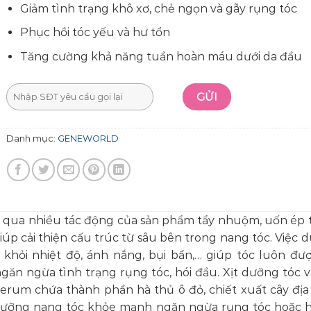
Giảm tình trạng khô xơ, chẻ ngọn và gãy rụng tóc
Phục hồi tóc yếu và hư tổn
Tăng cường khả năng tuần hoàn máu dưới da đầu
Danh mục:
GENEWORLD
rải qua nhiều tác động của sản phẩm tẩy nhuộm, uốn ép 
úp cải thiện cấu trúc từ sâu bên trong nang tóc. Việc d
 khỏi nhiệt độ, ánh nắng, bụi bẩn,… giúp tóc luôn đư
găn ngừa tình trạng rụng tóc, hói đầu. Xịt dưỡng tóc 
Serum chứa thành phần hà thủ ô đỏ, chiết xuất cây địa 
i dưỡng nang tóc khỏe mạnh ngăn ngừa rụng tóc hoặc h