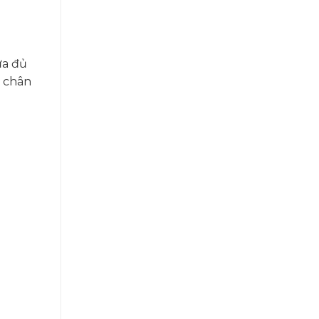
ừa đủ
g chân