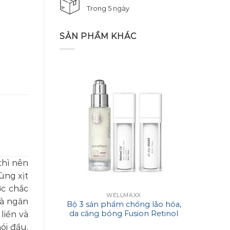
Trong 5 ngày
SẢN PHẦM KHÁC
thì nên
ùng xịt
ợc chắc
WELLMAXX
và ngăn
Bộ 3 sản phẩm chống lão hóa,
Sữa r
da căng bóng Fusion Retinol
Foa
liền và
và Wellmaxx Skineffect Serum
ói đầu.