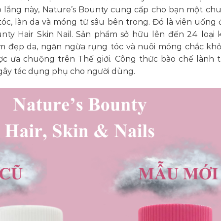
 lo lắng này, Nature’s Bounty cung cấp cho bạn một chu
tóc, làn da và móng từ sâu bên trong. Đó là viên uống 
nty Hair Skin Nail. Sản phẩm sở hữu lên đến 24 loại
làm đẹp da, ngăn ngừa rụng tóc và nuôi móng chắc khỏ
c ưa chuộng trên Thế giới. Công thức bào chế lành t
 gây tác dụng phụ cho người dùng.