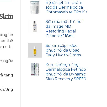
Bộ sản phẩm chăm
sóc da Dermalogica
ChromaWhite TRx Kit
Skin
Sữa rửa mặt trẻ hóa
da Image MD
Restoring Facial
rong cơ
Cleanser 118ml
 cơ thể
Serum cấp nước
au cơ,…
phục hồi da Obagi
Daily Hydro-Drops
ăn ngừa
Kem chống nắng
Dermalogica kết hợp
phục hồi da Dynamic
và tăng
Skin Recovery SPF50
i dưỡng