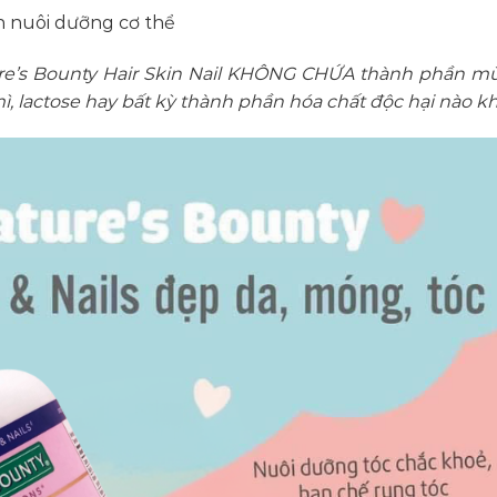
n nuôi dưỡng cơ thể
re’s Bounty Hair Skin Nail KHÔNG CHỨA thành phần m
mì, lactose hay bất kỳ thành phần hóa chất độc hại nào kh