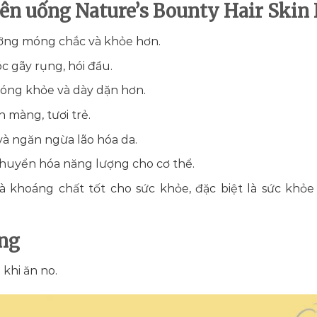
ên uống Nature’s Bounty Hair Skin 
ưỡng móng chắc và khỏe hơn.
c gãy rụng, hói đầu.
bóng khỏe và dày dặn hơn.
 màng, tươi trẻ.
à ngăn ngừa lão hóa da.
 chuyển hóa năng lượng cho cơ thể.
à khoáng chất tốt cho sức khỏe, đặc biệt là sức khỏ
ng
 khi ăn no.