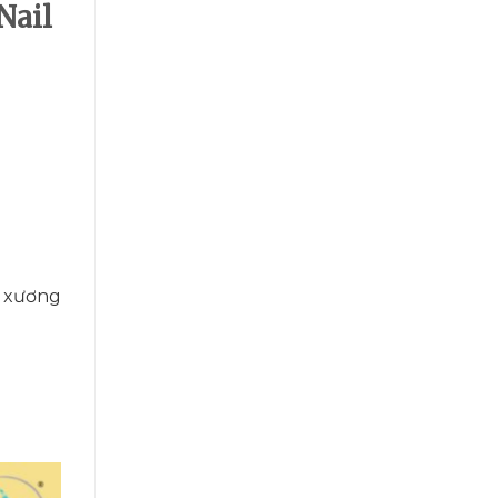
Nail
e xương