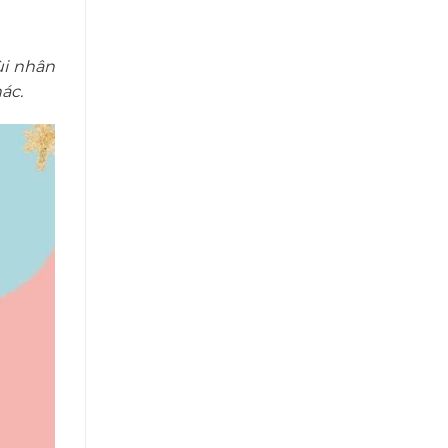
ùi nhân
ác.