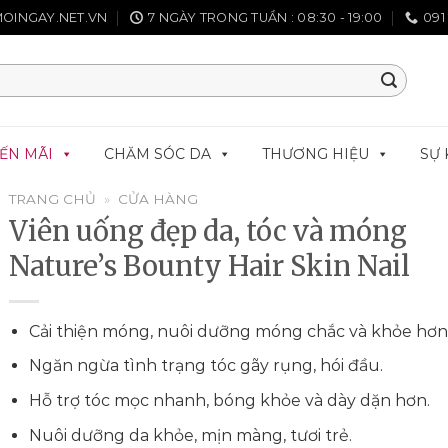
OINGAY.NET.VN
7 NGÀY TRONG TUẦN : 08:30 - 19:00
091
ẾN MÃI
CHĂM SÓC DA
THƯƠNG HIỆU
SỰ 
TRANG CHỦ
»
CỬA HÀNG
Viên uống đẹp da, tóc và móng
Nature’s Bounty Hair Skin Nail
Cải thiện móng, nuôi dưỡng móng chắc và khỏe hơn
Ngăn ngừa tình trạng tóc gãy rụng, hói đầu.
Hỗ trợ tóc mọc nhanh, bóng khỏe và dày dặn hơn.
Nuôi dưỡng da khỏe, mịn màng, tươi trẻ.