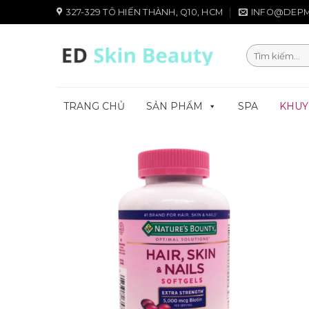
Chuyển
327-329 TÔ HIẾN THÀNH, Q10, HCM
INFO@DEPM
đến
nội
Tìm
dung
kiếm:
TRANG CHỦ
SẢN PHẨM
SPA
KHUY