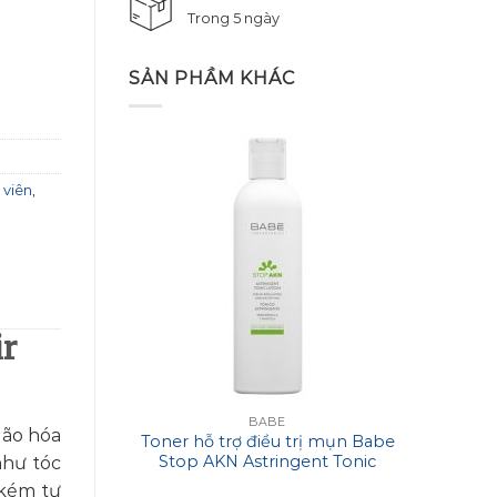
Trong 5 ngày
SẢN PHẦM KHÁC
 viên
,
ir
BABE
lão hóa
Toner hỗ trợ điều trị mụn Babe
Mặt 
Stop AKN Astringent Tonic
Ima
như tóc
Lotion
Reju
 kém tự