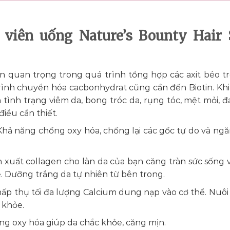
viên uống Nature’s Bounty Hair 
n quan trọng trong quá trình tổng hợp các axit béo t
rình chuyển hóa cacbonhydrat cũng cần đến Biotin. Khi
n tình trạng viêm da, bong tróc da, rụng tóc, mệt mỏi, đ
điều cần thiết.
Khả năng chống oxy hóa, chống lại các gốc tự do và ng
n xuất collagen cho làn da của bạn căng tràn sức sống 
. Dưỡng trắng da tự nhiên từ bên trong.
ấp thụ tối đa lượng Calcium dung nạp vào cơ thể. Nuô
 khỏe.
g oxy hóa giúp da chắc khỏe, căng mịn.