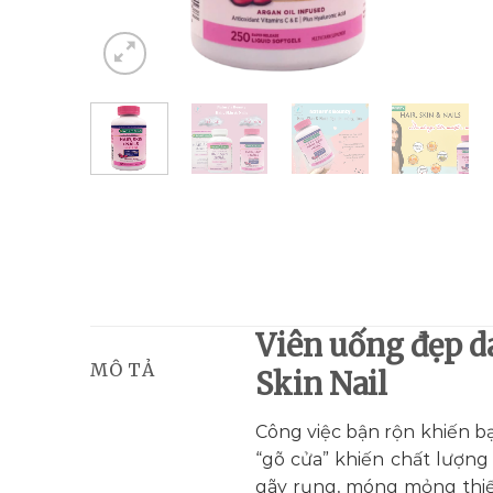
Viên uống đẹp d
MÔ TẢ
Skin Nail
Công việc bận rộn khiến bạ
“gõ cửa” khiến chất lượng 
gãy rụng, móng mỏng thiế