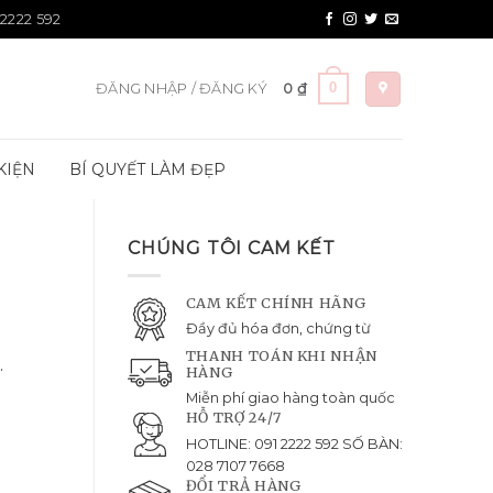
 2222 592
0
ĐĂNG NHẬP / ĐĂNG KÝ
0
₫
KIỆN
BÍ QUYẾT LÀM ĐẸP
CHÚNG TÔI CAM KẾT
CAM KẾT CHÍNH HÃNG
Đầy đủ hóa đơn, chứng từ
THANH TOÁN KHI NHẬN
.
HÀNG
Miễn phí giao hàng toàn quốc
HỖ TRỢ 24/7
HOTLINE: 091 2222 592 SỐ BÀN:
028 7107 7668
ĐỔI TRẢ HÀNG