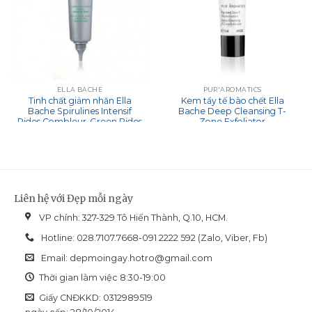
ELLA BACHE
PUR'AROMATICS
Tinh chất giảm nhăn Ella
Kem tẩy tế bào chết Ella
Bache Spirulines Intensif
Bache Deep Cleansing T-
Rides Combleur-Green Rides
Zone Exfoliator
Liên hệ với Đẹp mỗi ngày
VP chính: 327-329 Tô Hiến Thành, Q.10, HCM.
Hotline: 028.7107.7668-091 2222 592 (Zalo, Viber, Fb)
Email:
depmoingay.hotro@gmail.com
Thời gian làm việc 8:30-19:00
Giấy CNĐKKD: 0312989519