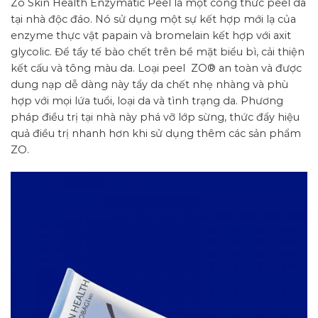
Zo Skin Health Enzymatic Peel là một công thức peel da
tại nhà độc đáo. Nó sử dụng một sự kết hợp mới lạ của
enzyme thực vật papain và bromelain kết hợp với axit
glycolic. Để tẩy tế bào chết trên bề mặt biểu bì, cải thiện
kết cấu và tông màu da. Loại peel ZO® an toàn và được
dung nạp dễ dàng này tẩy da chết nhẹ nhàng và phù
hợp với mọi lứa tuổi, loại da và tình trạng da. Phương
pháp điều trị tại nhà này phá vỡ lớp sừng, thức đẩy hiệu
quả điều trị nhanh hơn khi sử dụng thêm các sản phẩm
ZO.