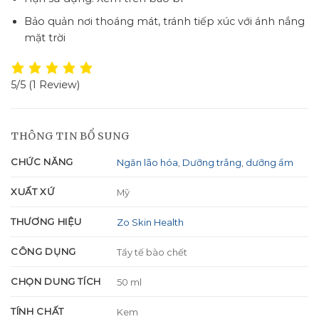
Bảo quản nơi thoáng mát, tránh tiếp xúc với ánh nắng
mặt trời
5/5
(1 Review)
THÔNG TIN BỔ SUNG
CHỨC NĂNG
Ngăn lão hóa
,
Dưỡng trắng
,
dưỡng ẩm
XUẤT XỨ
Mỹ
THƯƠNG HIỆU
Zo Skin Health
CÔNG DỤNG
Tẩy tế bào chết
CHỌN DUNG TÍCH
50 ml
TÍNH CHẤT
Kem