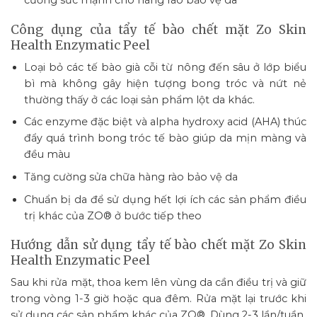
cường sức mạnh cho hàng rào bảo vệ da
Công dụng của tẩy tế bào chết mặt Zo Skin
Health Enzymatic Peel
Loại bỏ các tế bào già cỗi từ nông đến sâu ở lớp biểu
bì mà không gây hiện tượng bong tróc và nứt nẻ
thường thấy ở các loại sản phẩm lột da khác.
Các enzyme đặc biệt và alpha hydroxy acid (AHA) thúc
đẩy quá trình bong tróc tế bào giúp da mịn màng và
đều màu
Tăng cường sửa chữa hàng rào bảo vệ da
Chuẩn bị da để sử dụng hết lợi ích các sản phẩm điều
trị khác của ZO® ở bước tiếp theo
Hướng dẫn sử dụng tẩy tế bào chết mặt Zo Skin
Health Enzymatic Peel
Sau khi rửa mặt, thoa kem lên vùng da cần điều trị và giữ
trong vòng 1-3 giờ hoặc qua đêm. Rửa mặt lại trước khi
sử dụng các sản phẩm khác của ZO®. Dùng 2-3 lần/tuần.