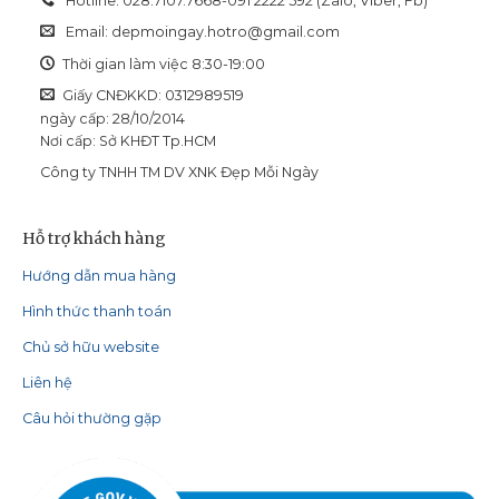
Hotline: 028.7107.7668-091 2222 592 (Zalo, Viber, Fb)
Email:
depmoingay.hotro@gmail.com
Thời gian làm việc 8:30-19:00
Giấy CNĐKKD: 0312989519
ngày cấp: 28/10/2014
Nơi cấp: Sở KHĐT Tp.HCM
Công ty TNHH TM DV XNK Đẹp Mỗi Ngày
Hỗ trợ khách hàng
Hướng dẫn mua hàng
Hình thức thanh toán
Chủ sở hữu website
Liên hệ
Câu hỏi thường gặp