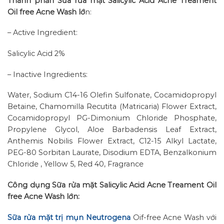
Thành phần Sữa rửa mặt Salicylic Acid Acne Treament
Oil free Acne Wash lớ
n:
– Active Ingredient:
Salicylic Acid 2%
– Inactive Ingredients:
Water, Sodium C14-16 Olefin Sulfonate, Cocamidopropyl
Betaine, Chamomilla Recutita (Matricaria) Flower Extract,
Cocamidopropyl PG-Dimonium Chloride Phosphate,
Propylene Glycol, Aloe Barbadensis Leaf Extract,
Anthemis Nobilis Flower Extract, C12-15 Alkyl Lactate,
PEG-80 Sorbitan Laurate, Disodium EDTA, Benzalkonium
Chloride , Yellow 5, Red 40, Fragrance
Công dụng Sữa rửa mặt Salicylic Acid Acne Treament Oil
free Acne Wash lớn:
Sữa rửa mặt trị mụn Neutrogena
Oif-free Acne Wash với