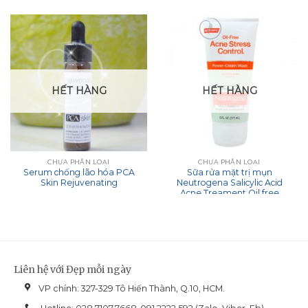
HẾT HÀNG
HẾT HÀNG
CHƯA PHÂN LOẠI
CHƯA PHÂN LOẠI
Serum chống lão hóa PCA
Sữa rửa mặt trị mụn
Skin Rejuvenating
Neutrogena Salicylic Acid
Acne Treament Oil free
Stress Control Power Cream
Wash
Liên hệ với Đẹp mỗi ngày
VP chính: 327-329 Tô Hiến Thành, Q.10, HCM.