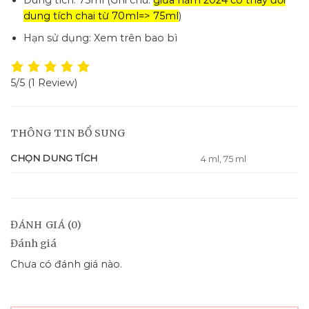
Dung tích: 75ml (Ghi chú:
giữa năm 2024 có thay đổi
dung tích chai từ 70ml=> 75ml
)
Hạn sử dụng: Xem trên bao bì
5/5
(1 Review)
THÔNG TIN BỔ SUNG
CHỌN DUNG TÍCH
4 ml, 75 ml
ĐÁNH GIÁ (0)
Đánh giá
Chưa có đánh giá nào.