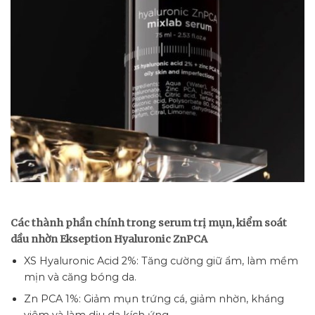
Các thành phần chính trong serum trị mụn, kiểm soát
dầu nhờn Ekseption Hyaluronic ZnPCA
XS Hyaluronic Acid 2%: Tăng cường giữ ẩm, làm mềm
mịn và căng bóng da.
Zn PCA 1%: Giảm mụn trứng cá, giảm nhờn, kháng