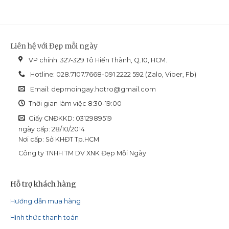
Liên hệ với Đẹp mỗi ngày
VP chính: 327-329 Tô Hiến Thành, Q.10, HCM.
Hotline: 028.7107.7668-091 2222 592 (Zalo, Viber, Fb)
Email:
depmoingay.hotro@gmail.com
Thời gian làm việc 8:30-19:00
Giấy CNĐKKD: 0312989519
ngày cấp: 28/10/2014
Nơi cấp: Sở KHĐT Tp.HCM
Công ty TNHH TM DV XNK Đẹp Mỗi Ngày
Hỗ trợ khách hàng
Hướng dẫn mua hàng
Hình thức thanh toán