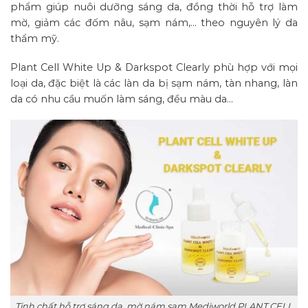
phẩm giúp nuôi dưỡng sáng da, đồng thời hỗ trợ làm
mờ, giảm các đốm nâu, sạm nám,… theo nguyên lý da
thẩm mỹ.
Plant Cell White Up & Darkspot Clearly phù hợp với mọi
loại da, đặc biệt là các làn da bị sạm nám, tàn nhang, làn
da có nhu cầu muốn làm sáng, đều màu da…
Tinh chất hỗ trợ sáng da, mờ nám sạm Mediworld PLANT CELL