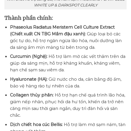
WHITE UP & DARKSPOT CLEARLY
Thành phần chính:
Phaseolus Radiatus Meristem Cell Culture Extract
(Chiết xuất CN TBG Mầm đậu xanh):
Giúp loại bỏ các
gốc tự do, hỗ trợ ngăn ngừa lão hóa, nuôi dưỡng làn
da sáng ẩm mịn màng từ bên trong da.
Curcumin (Nghệ):
Hỗ trợ làm mờ các vết thâm trên da
giúp da sáng mịn, hỗ trợ kháng khuẩn, kháng viêm,
hạn chế sạm sau viêm da.
Hyaluronate (HA):
Giữ nước cho da, cân bằng độ ẩm,
bảo vệ hàng rào tự nhiên của da.
Collagen thủy phân:
Hỗ trợ hạn chế quá trình lão hóa,
giảm nếp nhăn, phục hồi da hư tổn, khiến da trở nên
căng mịn sau thời gian ngắn, duy trì đàn hồi và săn
chắc.
Dịch chiết hoa cúc Bellis:
Hỗ trợ làm mờ sạm nám, tàn