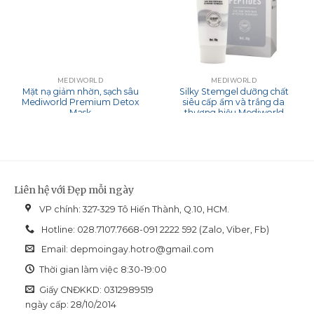
MEDIWORLD
MEDIWORLD
Mặt nạ giảm nhờn, sạch sâu
Silky Stemgel dưỡng chất
Mediworld Premium Detox
siêu cấp ẩm và trắng da
Mask
thương hiệu Mediworld
Liên hệ với Đẹp mỗi ngày
VP chính: 327-329 Tô Hiến Thành, Q.10, HCM.
Hotline: 028.7107.7668-091 2222 592 (Zalo, Viber, Fb)
Email:
depmoingay.hotro@gmail.com
Thời gian làm việc 8:30-19:00
Giấy CNĐKKD: 0312989519
ngày cấp: 28/10/2014