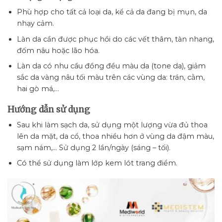
Phù hợp cho tất cả loại da, kể cả da đang bị mụn, da
nhạy cảm.
Làn da cần được phục hồi do các vết thâm, tàn nhang,
đốm nâu hoặc lão hóa.
Làn da có nhu cầu đồng đều màu da (tone da), giảm
sắc da vàng nâu tối màu trên các vùng da: trán, cằm,
hai gò má,…
Hướng dẫn sử dụng
Sau khi làm sạch da, sử dụng một lượng vừa đủ thoa
lên da mặt, da cổ, thoa nhiều hơn ở vùng da đậm màu,
sạm nám,… Sử dụng 2 lần/ngày (sáng – tối).
Có thể sử dụng làm lớp kem lót trang điểm.