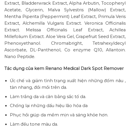
Extract, Bladderwrack Extract, Alpha Arbutin, Tocopheryl
Acetate, Glycerin, Malva Sylvestris (Mallow) Extract,
Mentha Piperita (Peppermint) Leaf Extract, Primula Veris
Extract, Alchemilla Vulgaris Extract. Veronica Officinalis
Extract. Melissa Officinalis Leaf Extract, Achillea
Millefolium Extract. Aloe Vera Gel, Grapefruit Seed Extract,
Phenoxyethanol. Chromabright, Tetrahexyldecyl
Ascorbate, DL-Panthenol, Co enzyme Q10, Allantoin.
Nano Peptide.
Tác dụng của kem Renano Medical Dark Spot Remover
Ức chế và giảm tình trạng xuất hiện những đốm nâu ,
tàn nhang, đồi mồi trên da.
Làm trắng da và cân bằng sắc tố da.
Chống lại những dấu hiệu lão hóa da
Phục hồi giúp da mềm mịn và sáng khỏe hơn.
Làm đều tone màu da.