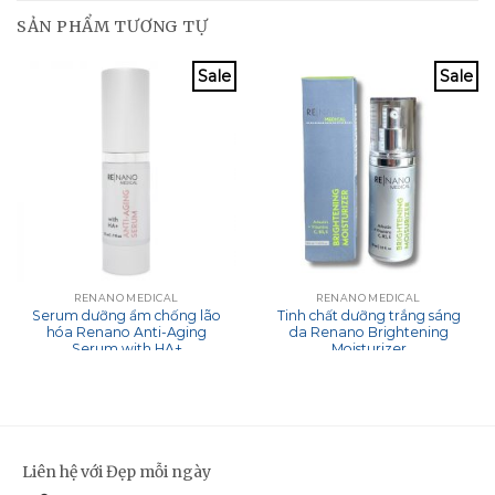
SẢN PHẨM TƯƠNG TỰ
Sale
Sale
RENANO MEDICAL
RENANO MEDICAL
Serum dưỡng ẩm chống lão
Tinh chất dưỡng trắng sáng
hóa Renano Anti-Aging
da Renano Brightening
Serum with HA+
Moisturizer
Liên hệ với Đẹp mỗi ngày