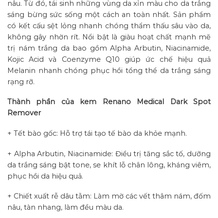
nâu. Từ đó, tái sinh những vùng da xỉn màu cho da trắng
sáng bừng sức sống một cách an toàn nhất. Sản phẩm
có kết cấu sệt lỏng nhanh chóng thẩm thấu sâu vào da,
không gây nhờn rít. Nổi bật là giàu hoạt chất mạnh mẽ
trị nám trắng da bao gồm Alpha Arbutin, Niacinamide,
Kojic Acid và Coenzyme Q10 giúp ức chế hiệu quả
Melanin nhanh chóng phục hồi tổng thể da trắng sáng
rạng rỡ.
Thành phần của kem Renano Medical Dark Spot
Remover
+ Tết bào gốc: Hỗ trợ tái tạo tế bào da khỏe mạnh.
+ Alpha Arbutin, Niacinamide: Điều trị tăng sắc tố, dưỡng
da trắng sáng bật tone, se khít lỗ chân lông, kháng viêm,
phục hồi da hiệu quả.
+ Chiết xuất rễ dâu tằm: Làm mờ các vết thâm nám, đốm
nâu, tàn nhang, làm đều màu da.