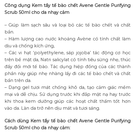
Công dụng Kem tẩy tế bào chết Avene Gentle Purifying
Scrub 50ml cho da nhạy cảm
– Giúp làm sạch sâu và loại bỏ các tế bào chết và chất
bẩn.
– Hàm lượng cao nước khoáng Avène có tính chất làm
dịu và chống kích ứng,
– Các vi hạt ‘polyethylene, sáp jojoba’ tác động cơ học
trên bề mặt da, Natri salicylat có tính tiêu sừng nhẹ, thúc
đẩy đổi mới tế bào. Tác dụng hiệp đồng của các thành
phần này giúp nhẹ nhàng lấy đi các tế bào chết và chất
bẩn trên da.
– Dạng gel tươi mát chống khô da, tạo cảm giác mềm
mại và dễ chịu. Sử dụng trước khi đắp mặt nạ hay trước
khi thoa kem dưỡng giúp các hoạt chất thấm tốt hơn
vào da. Làn da trở nên dịu mát và tươi sáng.
Cách dùng Kem tẩy tế bào chết Avene Gentle Purifying
Scrub 50ml cho da nhạy cảm: