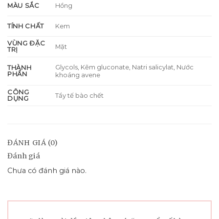
MÀU SẮC
Hồng
TÍNH CHẤT
Kem
VÙNG ĐẶC
Mặt
TRỊ
Glycols, Kẽm gluconate, Natri salicylat, Nước
THÀNH
PHẦN
khoáng avene
CÔNG
Tẩy tế bào chết
DỤNG
ĐÁNH GIÁ (0)
Đánh giá
Chưa có đánh giá nào.