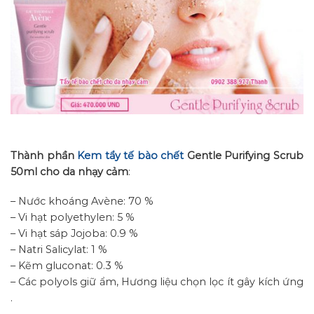
Thành phần
Kem tẩy tế bào chết
Gentle Purifying Scrub
50ml cho da nhạy cảm
:
– Nước khoáng Avène: 70 %
– Vi hạt polyethylen: 5 %
– Vi hạt sáp Jojoba: 0.9 %
– Natri Salicylat: 1 %
– Kẽm gluconat: 0.3 %
– Các polyols giữ ẩm, Hương liệu chọn lọc ít gây kích ứng
.