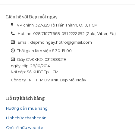
Liên hệ với Đẹp mỗi ngày
VP chính: 327-329 Tô Hiến Thành, Q.10, HCM.
Hotline: 028.7107.7668-091 2222 592 (Zalo, Viber, Fb)
Email:
depmoingay.hotro@gmail.com
Thời gian làm việc 8:30-19:00
Giấy CNĐKKD: 0312989519
ngày cấp: 28/10/2014
Nơi cấp: Sở KHĐT Tp.HCM
Công ty TNHH TM DV XNK Đẹp Mỗi Ngày
Hỗ trợ khách hàng
Hướng dẫn mua hàng
Hình thức thanh toán
Chủ sở hữu website